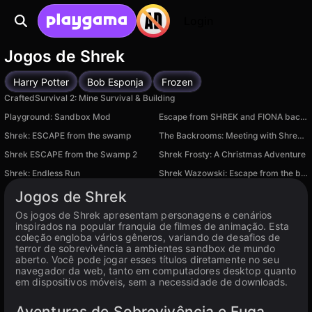
Login
Jogos de Shrek
Harry Potter
Bob Esponja
Frozen
CraftedSurvival 2: Mine Survival & Building
Playground: Sandbox Mod
Escape from SHREK and FIONA backrooms
Shrek: ESCAPE from the swamp
The Backrooms: Meeting with Shrek Wazowski
Shrek ESCAPE from the Swamp 2
Shrek Frosty: A Christmas Adventure
Shrek: Endless Run
Shrek Wazowski: Escape from the backrooms
Jogos de Shrek
Os jogos de Shrek apresentam personagens e cenários
inspirados na popular franquia de filmes de animação. Esta
coleção engloba vários gêneros, variando de desafios de
terror de sobrevivência a ambientes sandbox de mundo
aberto. Você pode jogar esses títulos diretamente no seu
navegador da web, tanto em computadores desktop quanto
em dispositivos móveis, sem a necessidade de downloads.
Aventuras de Sobrevivência e Fuga