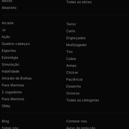
Novos
Todas as séries
Aleatório
Arcade
Terror
.io
Carro
Ação
Engraçados
Quebra-cabeças
Multijogador
Esportes
Tiro
Estratégia
Cobra
Simulação
Armas
Habilidade
Clicker
Atirador de Bolhas
Paciência
Para Meninas
Desenho
2 Jogadores
Ociosos
Para Meninos
Todas as categorias
Obby
Blog
Contate-nos
Sobre nós
Aviso de remoção