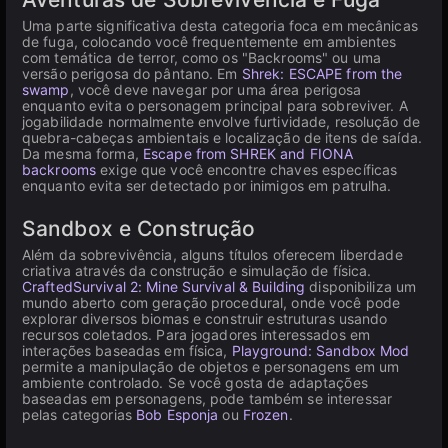
Uma parte significativa desta categoria foca em mecânicas
de fuga, colocando você frequentemente em ambientes
com temática de terror, como os "Backrooms" ou uma
versão perigosa do pântano. Em
Shrek: ESCAPE from the
swamp
, você deve navegar por uma área perigosa
enquanto evita o personagem principal para sobreviver. A
jogabilidade normalmente envolve furtividade, resolução de
quebra-cabeças ambientais e localização de itens de saída.
Da mesma forma,
Escape from SHREK and FIONA
backrooms
exige que você encontre chaves específicas
enquanto evita ser detectado por inimigos em patrulha.
Sandbox e Construção
Além da sobrevivência, alguns títulos oferecem liberdade
criativa através da construção e simulação de física.
CraftedSurvival 2: Mine Survival & Building
disponibiliza um
mundo aberto com geração procedural, onde você pode
explorar diversos biomas e construir estruturas usando
recursos coletados. Para jogadores interessados em
interações baseadas em física,
Playground: Sandbox Mod
permite a manipulação de objetos e personagens em um
ambiente controlado. Se você gosta de adaptações
baseadas em personagens, pode também se interessar
pelas categorias
Bob Esponja
ou
Frozen
.