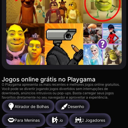
Jogos online grátis no Playgama
O Playgama apresenta os mais recentes e melhores jogos online gratuitos.
Você pode se divertir jogando jogos divertidos sem interrupções de
downloads, anúncios intrusivos ou pop-ups. Basta carregar seus jogos
favoritos diretamente no seu navegador e aproveitar a experiência.
Atirador de Bolhas
Desenho
Para Meninas
.io
2 Jogadores