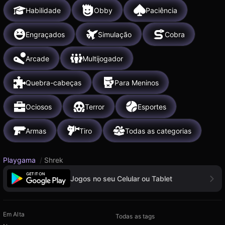
Habilidade
Obby
Paciência
Engraçados
Simulação
Cobra
Arcade
Multijogador
Quebra-cabeças
Para Meninos
Ociosos
Terror
Esportes
Armas
Tiro
Todas as categorias
Playgama
/
Shrek
Jogos no seu Celular ou Tablet
Em Alta
Todas as tags