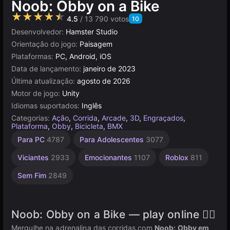
Noob: Obby on a Bike
★★★★★
4.5
/ 13 790 votos
10
Desenvolvedor:
Hamster Studio
Orientação do jogo:
Paisagem
Plataformas:
PC, Android, iOS
Data de lançamento:
janeiro de 2023
Última atualização:
agosto de 2026
Motor de jogo:
Unity
Idiomas suportados:
Inglês
Categorias:
Ação
,
Corrida
,
Arcade
,
3D
,
Engraçados
,
Plataforma
,
Obby
,
Bicicleta
,
BMX
Obstáculos
Salto
Agilidade
Corrida
Navegador
Unity
Mesa e
De 1
67
Alta
Para PC
4787
Para Adolescentes
3077
Desktop
Jogador
Qualidade
online
Obbies
461
2593
de
5027
216
3177
Moto
4120
5173
70
3572
Viciantes
2933
Emocionantes
1107
Roblox
811
59
Sem Fim
2849
Noob: Obby on a Bike — play online 🚴‍♂️
Mergulhe na adrenalina das corridas com
Noob: Obby em