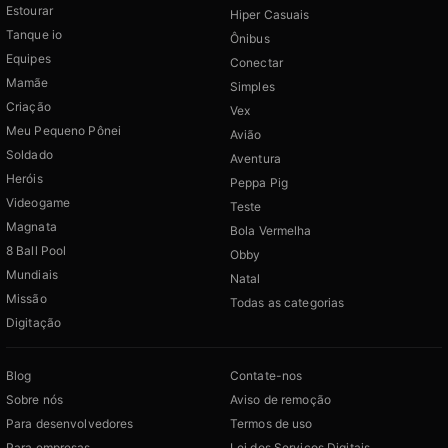
Estourar
Hiper Casuais
Tanque io
Ônibus
Equipes
Conectar
Mamãe
Simples
Criação
Vex
Meu Pequeno Pônei
Avião
Soldado
Aventura
Heróis
Peppa Pig
Videogame
Teste
Magnata
Bola Vermelha
8 Ball Pool
Obby
Mundiais
Natal
Missão
Todas as categorias
Digitação
Blog
Contate-nos
Sobre nós
Aviso de remoção
Para desenvolvedores
Termos de uso
Para empresas
Lei dos Serviços Digitais