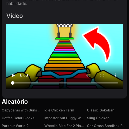
habilidade.
Vídeo
Aleatório
Capybaras with Guns 2. A Game for Two Players
Idle Chicken Farm
Classic Sokoban
Coffee Color Blocks
Impostor but Huggy Wuggy
Sling Chicken
Parkour World 2
Wheelie Bike For 2 Players
Car Crash Sandbox Race Simulator 3D