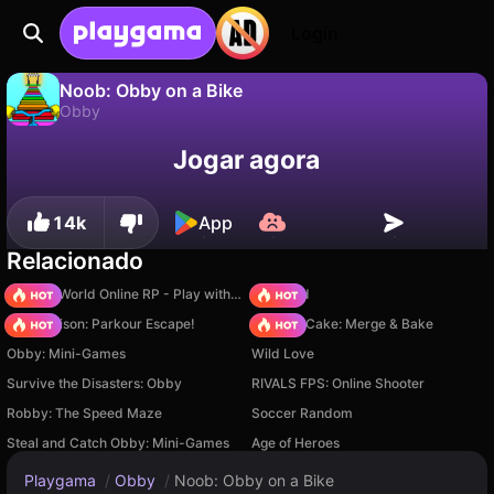
Login
Noob: Obby on a Bike
Obby
Não
Salvar
Salve o progresso!
Noob: Obby on a Bike é um jogo de obby gratuito de Hamster Studio. Jogue online na Playgama.
Jogar agora
14k
App
Relacionado
Sprunki World Online RP - Play with Friends!
TB World
Barry Prison: Parkour Escape!
Piece of Cake: Merge & Bake
Obby: Mini-Games
Wild Love
Survive the Disasters: Obby
RIVALS FPS: Online Shooter
Robby: The Speed Maze
Soccer Random
Steal and Catch Obby: Mini-Games
Age of Heroes
Playgama
/
Obby
/
Noob: Obby on a Bike