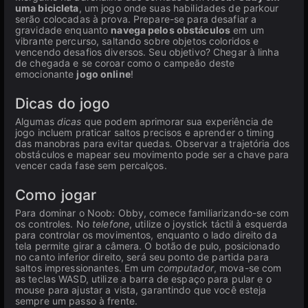
uma bicicleta
, um jogo onde suas habilidades de parkour
serão colocadas à prova. Prepare-se para desafiar a
gravidade enquanto
navega pelos obstáculos
em um
vibrante percurso, saltando sobre objetos coloridos e
vencendo desafios diversos. Seu objetivo? Chegar à linha
de chegada e se coroar como o campeão deste
emocionante
jogo online
!
Dicas do jogo
Algumas
dicas
que podem aprimorar sua experiência de
jogo incluem praticar saltos precisos e aprender o timing
das manobras para evitar quedas. Observar a trajetória dos
obstáculos e mapear seu movimento pode ser a chave para
vencer cada fase sem percalços.
Como jogar
Para dominar o Noob: Obby, comece familiarizando-se com
os controles. No
telefone
, utilize o joystick táctil à esquerda
para controlar os movimentos, enquanto o lado direito da
tela permite girar a câmera. O botão de pulo, posicionado
no canto inferior direito, será seu ponto de partida para
saltos impressionantes. Em um
computador
, mova-se com
as teclas WASD, utilize a barra de espaço para pular e o
mouse para ajustar a vista, garantindo que você esteja
sempre um passo à frente.