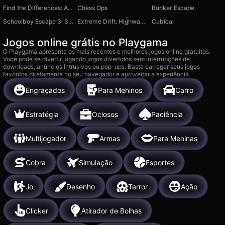
Find the Differences: Animals & New Year 2024
Chess Ops
Bunker Escape
Schoolboy Escape 3: Summer Camp
Extreme Drift: Highway Clash
Cubica
Jogos online grátis no Playgama
O Playgama apresenta os mais recentes e melhores jogos online gratuitos.
Você pode se divertir jogando jogos divertidos sem interrupções de
downloads, anúncios intrusivos ou pop-ups. Basta carregar seus jogos
favoritos diretamente no seu navegador e aproveitar a experiência.
Engraçados
Para Meninos
Carro
Estratégia
Ociosos
Paciência
Multijogador
Armas
Para Meninas
Cobra
Simulação
Esportes
.io
Desenho
Terror
Ação
Clicker
Atirador de Bolhas