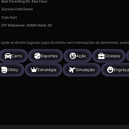
Bad Parenting Mr. Red Face
Survive Until Dawn
Coin Sort
DIY Makeover: ASMR Mask 3D
 pode se divertir jogando jogos divertidos sem interrupções de downloads, anúnc
Carro
Esportes
Ação
Ociosos
Obby
Estratégia
Simulação
Engraç