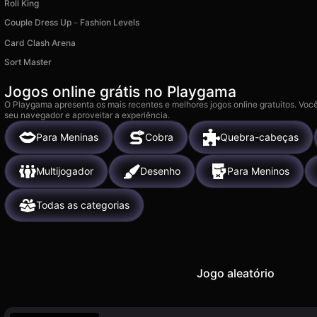
Roll King
Couple Dress Up－Fashion Levels
Card Clash Arena
Sort Master
Jogos online grátis no Playgama
O Playgama apresenta os mais recentes e melhores jogos online gratuitos. Você
seu navegador e aproveitar a experiência.
Para Meninas
Cobra
Quebra-cabeças
Multijogador
Desenho
Para Meninos
Todas as categorias
Jogo aleatório