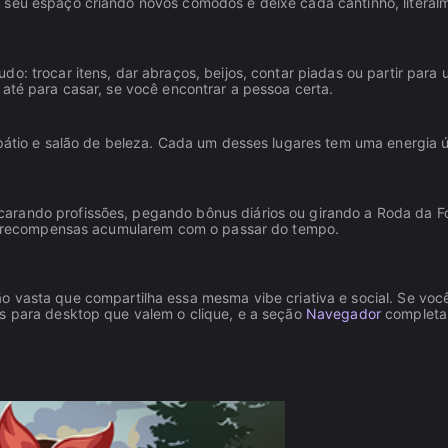
 seu espaço criando novos cômodos e deixe cada cantinho, literal
o: trocar itens, dar abraços, beijos, contar piadas ou partir para
 até para casar, se você encontrar a pessoa certa.
 pátio e salão de beleza. Cada um desses lugares tem uma energia 
arando profissões, pegando bônus diários ou girando a Roda da F
uas recompensas acumularem com o passar do tempo.
 vasta que compartilha essa mesma vibe criativa e social. Se voc
os para desktop que valem o clique, e a seção
Navegador
completa 