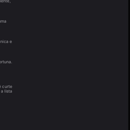
mente,
 uma
única e
ortuna.
ê curte
a lista