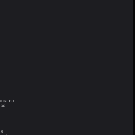
arca no
dos
 e