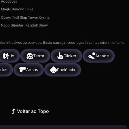
Adopt pet
Magic Beyond Love
Obby: Troll Slap Tower Online
Noob Shooter: Ragdoll Show
ios intrusivos ou pop-ups. Basta carregar seus jogos favoritos diretamente no
.io
Terror
Clicker
Arcade
ados
Armas
Paciência
Voltar ao Topo