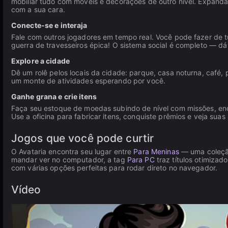
mobiliar tudo com móveis e decorações de outro nível. Expanda
com a sua cara.
Conecte-se e interaja
Fale com outros jogadores em tempo real. Você pode fazer de tud
guerra de travesseiros épica! O sistema social é completo — dá
Explore a cidade
Dê um rolê pelos locais da cidade: parque, casa noturna, café,
um monte de atividades esperando por você.
Ganhe grana e crie itens
Faça seu estoque de moedas subindo de nível com missões, enc
Use a oficina para fabricar itens, conquiste prêmios e veja s
Jogos que você pode curtir
O Avataria encontra seu lugar entre
Para Meninas
— uma coleção
mandar ver no computador, a tag
Para PC
traz títulos otimizad
com várias opções perfeitas para rodar direto no navegador.
Vídeo