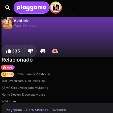
Login
Avataria
Para Meninas
Não
Salvar
Salve o progresso!
Avataria é um jogo de para meninas gratuito de Tortuga Games. Jogue online na Playgama.
335
Relacionado
TB World
My Town Home: Family Playhouse
Idol Livestream: Doll Dress Up
ASMR Girl: Livestream Mukbang
Home Design: Decorate House
Wild Love
Playgama
/
Para Meninas
/
Avataria