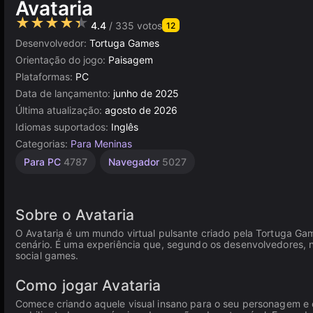
Avataria
★★★★★
4.4
/ 335 votos
12
Desenvolvedor:
Tortuga Games
Orientação do jogo:
Paisagem
Plataformas:
PC
Data de lançamento:
junho de 2025
Última atualização:
agosto de 2026
Idiomas suportados:
Inglês
Categorias:
Para Meninas
Para PC
4787
Navegador
5027
Sobre o Avataria
O Avataria é um mundo virtual pulsante criado pela Tortuga Ga
cenário. É uma experiência que, segundo os desenvolvedores,
social games.
Como jogar Avataria
Comece criando aquele visual insano para o seu personagem e c