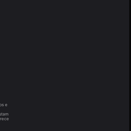
os e
estam
erece