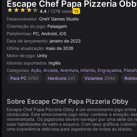
Escape Chef Papa Pizzeria Obb
★★★★★
4.4
/ 1278 votos
12
Desenvolvedor:
OneY Games Studio
Orientação do jogo:
Paisagem
Plataformas:
PC, Android, iOS
Data de lançamento:
janeiro de 2023
Última atualização:
maio de 2026
Motor de jogo:
Unity
Idiomas suportados:
Inglês
Categorias:
Ação
,
Arcade
,
Aventura
,
Infantis
,
Engraçados
,
Plataf
Desafios
Agilidade
Navegador
Indie
Unity
Mesa e
De 1
Para PC
4783
Hardcore
241
Viciantes
2940
Roblo
Desktop
Jogador
1220
online
2593
430
5024
3175
4143
5174
Sobre Escape Chef Papa Pizzeria Obby
Escape Chef Papa Pizzeria Obby é um emocionante jogo online
obstáculos. Este emocionante jogo obby combina a emoção das
movimentada. Os jogadores devem navegar por uma série de nív
suas habilidades de salto e esquiva. Com seus gráficos colorid
uma experiência deliciosa para jogadores de todas as idades.