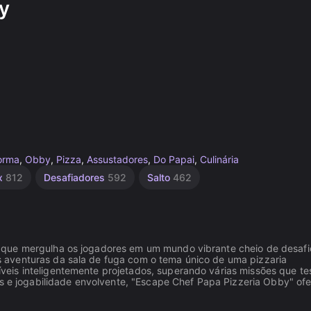
y
orma
,
Obby
,
Pizza
,
Assustadores
,
Do Papai
,
Culinária
x
812
Desafiadores
592
Salto
462
 que mergulha os jogadores em um mundo vibrante cheio de desafi
 aventuras da sala de fuga com o tema único de uma pizzaria
eis inteligentemente projetados, superando várias missões que t
os e jogabilidade envolvente, "Escape Chef Papa Pizzeria Obby" of