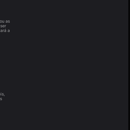
ou as
 ser
dará a
is,
s