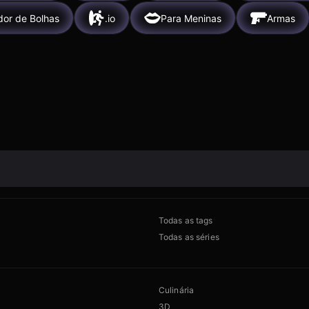
dor de Bolhas
.io
Para Meninas
Armas
Todas as tags
Todas as séries
Culinária
3D