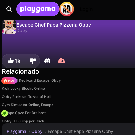
Login
Escape Chef Papa Pizzeria Obby
Obby
Não
Salvar
Salve o progresso!
Escape Chef Papa Pizzeria Obby é um jogo de obby gratuito de OneY Games Studio. Jogue online na Playgama.
1k
Relacionado
+1 Speed Keyboard Escape: Obby
Kick Lucky Blocks Online
Obby Parkour: Tower of Hell
Gym Simulator Online, Escape
Escape Cave For Brainrot
Obby: +1 Jump per Click
Playgama
/
Obby
/
Escape Chef Papa Pizzeria Obby