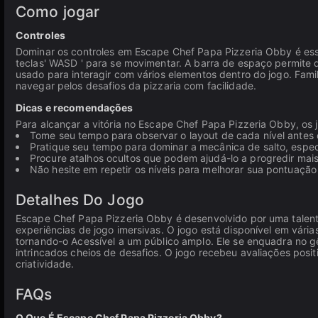
Como jogar
Controles
Dominar os controles em Escape Chef Papa Pizzeria Obby é ess
teclas' WASD ' para se movimentar. A barra de espaço permite
usado para interagir com vários elementos dentro do jogo. Famil
navegar pelos desafios da pizzaria com facilidade.
Dicas e recomendações
Para alcançar a vitória no Escape Chef Papa Pizzeria Obby, os
Tome seu tempo para observar o layout de cada nível antes
Pratique seu tempo para dominar a mecânica de salto, espec
Procure atalhos ocultos que podem ajudá-lo a progredir mai
Não hesite em repetir os níveis para melhorar sua pontuação
Detalhes Do Jogo
Escape Chef Papa Pizzeria Obby é desenvolvido por uma talent
experiências de jogo imersivas. O jogo está disponível em vária
tornando-o Acessível a um público amplo. Ele se enquadra no 
intrincados cheios de desafios. O jogo recebeu avaliações posi
criatividade.
FAQs
O Que É Escape Chef Papa Pizzeria Obby?