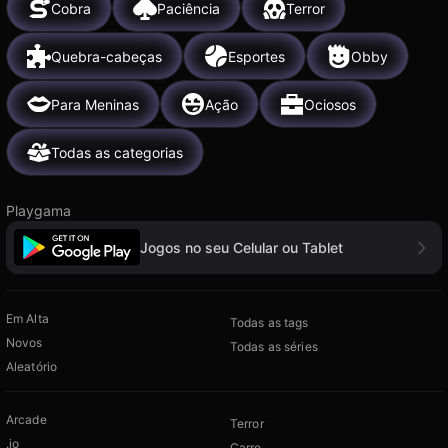
Cobra
Paciência
Terror
Quebra-cabeças
Esportes
Obby
Para Meninas
Ação
Ociosos
Todas as categorias
Playgama
Jogos no seu Celular ou Tablet
Em Alta
Todas as tags
Novos
Todas as séries
Aleatório
Arcade
Terror
.io
Carro