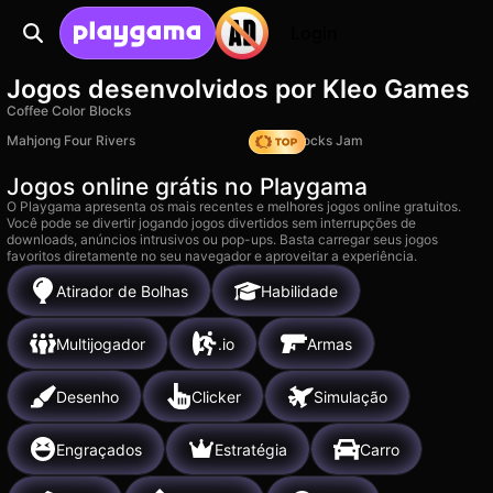
Login
Jogos desenvolvidos por Kleo Games
Coffee Color Blocks
Mahjong Four Rivers
Wood Blocks Jam
Jogos online grátis no Playgama
O Playgama apresenta os mais recentes e melhores jogos online gratuitos.
Você pode se divertir jogando jogos divertidos sem interrupções de
downloads, anúncios intrusivos ou pop-ups. Basta carregar seus jogos
favoritos diretamente no seu navegador e aproveitar a experiência.
Atirador de Bolhas
Habilidade
Multijogador
.io
Armas
Desenho
Clicker
Simulação
Engraçados
Estratégia
Carro