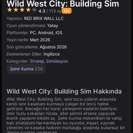
Wild West City: Building Sim
★★★★★
4.3
/ 113 oy
12+
Yapımcı:
RED BRIX WALL LLC
Oyun yönlendirmesi:
Yatay
Platformlar:
PC, Android, iOS
Yayın tarihi:
Mart 2026
Son güncelleme:
Ağustos 2026
Desteklenen Diller:
İngilizce
Kategoriler:
Strateji
,
Simülasyon
Şehir Kurma
228
Wild West City: Building Sim Hakkında
Wild West City: Building Sim, seni tozlu yolların arasında
kendi sınır kasabanı kurmaya çalışan bir öncü haline
getiriyor. Alacağın her karar yerleşimin kaderini belirliyor;
ister tozlu sokakları hizala, ister şehrini efsane yapacak
ikonik yapıların kilidini aç. Şehir kurma mekanikleri ile vahşi
batı stratejisini harmanlayan bu oyunda; inşaat, kaynak
yönetimi ve kasaba halkının mutluluğu arasında kusursuz bir
denge kurman gerekecek.