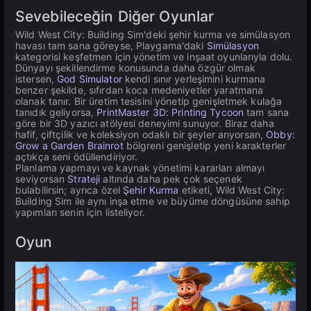
Sevebileceğin Diğer Oyunlar
Wild West City: Building Sim'deki şehir kurma ve simülasyon
havası tam sana göreyse, Playgama'daki
Simülasyon
kategorisi keşfetmen için yönetim ve inşaat oyunlarıyla dolu.
Dünyayı şekillendirme konusunda daha özgür olmak
istersen,
God Simulator
kendi sınır yerleşimini kurmana
benzer şekilde, sıfırdan koca medeniyetler yaratmana
olanak tanır. Bir üretim tesisini yönetip genişletmek kulağa
tanıdık geliyorsa,
PrintMaster 3D: Printing Tycoon
tam sana
göre bir 3D yazıcı atölyesi deneyimi sunuyor. Biraz daha
hafif, çiftçilik ve koleksiyon odaklı bir şeyler arıyorsan,
Obby:
Grow a Garden Brainrot
bölgreni genişletip yeni karakterler
açtıkça seni ödüllendiriyor.
Planlama yapmayı ve kaynak yönetimi kararları almayı
seviyorsan
Strateji
altında daha pek çok seçenek
bulabilirsin; ayrıca özel
Şehir Kurma
etiketi, Wild West City:
Building Sim ile aynı inşa etme ve büyüme döngüsüne sahip
yapımları senin için listeliyor.
Oyun