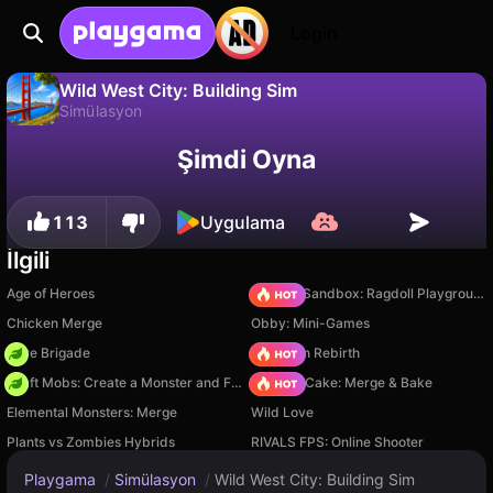
Login
Wild West City: Building Sim
Simülasyon
Hayır
Kaydet
İlerlemeyi kaydet!
Wild West City: Building Sim, RED BRIX WALL LLC tarafından yapılmış ücretsiz bir simülasyon oyunudur. Playgama'da oyna.
Şimdi Oyna
113
Uygulama
İlgili
Age of Heroes
Sprunki Sandbox: Ragdoll Playground Mode
Chicken Merge
Obby: Mini-Games
Core Brigade
Stickman Rebirth
Craft Mobs: Create a Monster and Fight!
Piece of Cake: Merge & Bake
Elemental Monsters: Merge
Wild Love
Plants vs Zombies Hybrids
RIVALS FPS: Online Shooter
Playgama
/
Simülasyon
/
Wild West City: Building Sim