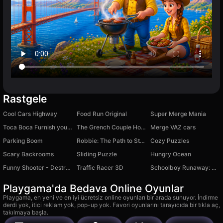
Rastgele
Cool Cars Highway
Food Run Original
Super Merge Mania
Toca Boca Furnish your home
The Grench Couple Holiday Dress up
Merge VAZ cars
Parking Boom
Robbie: The Path to Strength
Cozy Puzzles
Scary Backrooms
Sliding Puzzle
Hungry Ocean
Funny Shooter - Destroy All
Traffic Racer 3D
Schoolboy Runaway: School Escape
Playgama'da Bedava Online Oyunlar
Playgama, en yeni ve en iyi ücretsiz online oyunları bir arada sunuyor. İndirme
derdi yok, itici reklam yok, pop-up yok. Favori oyunlarını tarayıcıda bir tıkla aç,
takılmaya başla.