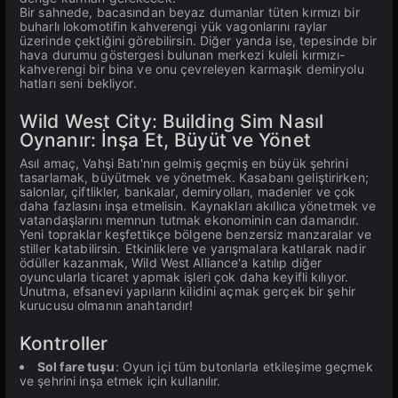
Bir sahnede, bacasından beyaz dumanlar tüten kırmızı bir
buharlı lokomotifin kahverengi yük vagonlarını raylar
üzerinde çektiğini görebilirsin. Diğer yanda ise, tepesinde bir
hava durumu göstergesi bulunan merkezi kuleli kırmızı-
kahverengi bir bina ve onu çevreleyen karmaşık demiryolu
hatları seni bekliyor.
Wild West City: Building Sim Nasıl
Oynanır: İnşa Et, Büyüt ve Yönet
Asıl amaç, Vahşi Batı'nın gelmiş geçmiş en büyük şehrini
tasarlamak, büyütmek ve yönetmek. Kasabanı geliştirirken;
salonlar, çiftlikler, bankalar, demiryolları, madenler ve çok
daha fazlasını inşa etmelisin. Kaynakları akıllıca yönetmek ve
vatandaşlarını memnun tutmak ekonominin can damarıdır.
Yeni topraklar keşfettikçe bölgene benzersiz manzaralar ve
stiller katabilirsin. Etkinliklere ve yarışmalara katılarak nadir
ödüller kazanmak, Wild West Alliance'a katılıp diğer
oyuncularla ticaret yapmak işleri çok daha keyifli kılıyor.
Unutma, efsanevi yapıların kilidini açmak gerçek bir şehir
kurucusu olmanın anahtarıdır!
Kontroller
Sol fare tuşu
: Oyun içi tüm butonlarla etkileşime geçmek
ve şehrini inşa etmek için kullanılır.