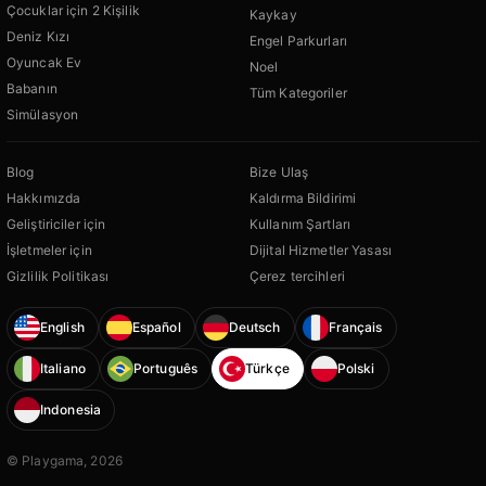
Çocuklar için 2 Kişilik
Kaykay
Deniz Kızı
Engel Parkurları
Oyuncak Ev
Noel
Babanın
Tüm Kategoriler
Simülasyon
Blog
Bize Ulaş
Hakkımızda
Kaldırma Bildirimi
Geliştiriciler için
Kullanım Şartları
İşletmeler için
Dijital Hizmetler Yasası
Gizlilik Politikası
Çerez tercihleri
English
Español
Deutsch
Français
Italiano
Português
Türkçe
Polski
Indonesia
© Playgama, 2026