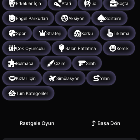
Erkekler İçin
Atari
.io
Boşta
Engel Parkurları
Aksiyon
Solitaire
Spor
Strateji
Korku
Tıklama
Çok Oyunculu
Balon Patlatma
Komik
Bulmaca
Çizim
Silah
Kızlar İçin
Simülasyon
Yılan
Tüm Kategoriler
Rastgele Oyun
Başa Dön