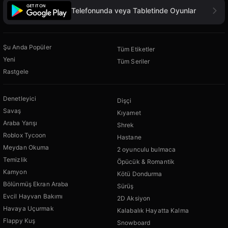
Telefonunda veya Tabletinde Oyunlar
Şu Anda Popüler
Tüm Etiketler
Yeni
Tüm Seriler
Rastgele
Denetleyici
Dişçi
Savaş
Kıyamet
Araba Yarışı
Shrek
Roblox Tycoon
Hastane
Meydan Okuma
2 oyunculu bulmaca
Temizlik
Öpücük & Romantik
Kamyon
Kötü Dondurma
Bölünmüş Ekran Araba
Sürüş
Evcil Hayvan Bakımı
2D Aksiyon
Havaya Uçurmak
Kalabalık Hayatta Kalma
Flappy Kuş
Snowboard