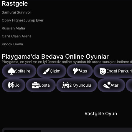
Rastgele
Samurai Survivor
Obby Highest Jump Ever
Russian Mafia
Card Clash Arena
Knock Down
Playgama'da Bedava Online Oyunlar
Playgama, en yeni ve en iyi ücretsiz online oyunları bir arada sunuyor. İndirme de
Solitaire
Çizim
Atış
Engel Parkurl
.io
Boşta
2 Oyunculu
Atari
Rastgele Oyun