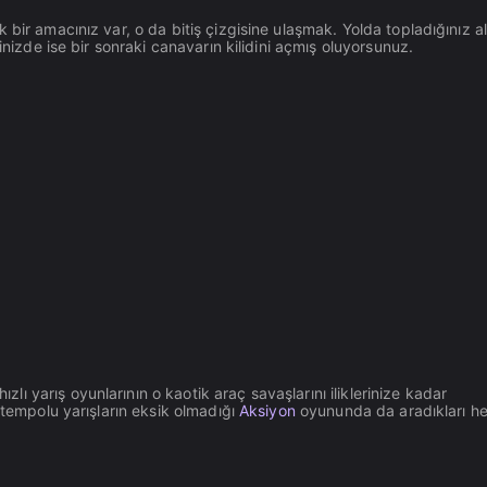
ir amacınız var, o da bitiş çizgisine ulaşmak. Yolda topladığınız alt
inizde ise bir sonraki canavarın kilidini açmış oluyorsunuz.
ızlı yarış oyunlarının o kaotik araç savaşlarını iliklerinize kadar
 tempolu yarışların eksik olmadığı
Aksiyon
oyununda da aradıkları h