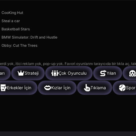
CooKing Hut
Steal a car
Basketball Stars
BMW Simulator: Drift and Hustle
Obby: Cut The Trees
rdi yok, itici reklam yok, pop-up yok. Favori oyunlarını tarayıcıda bir tıkla aç, ta
arı
Strateji
Çok Oyunculu
Yılan
Erkekler İçin
Kızlar İçin
Tıklama
Spor