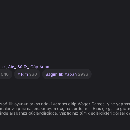
mik
,
Atış
,
Sürüş
,
Çöp Adam
1040
Yıkım
360
Bağımlılık Yapan
2936
eliyor! İlk oyunun arkasındaki yaratıcı ekip Woger Games, yine yapmış
malar ve peşinizi bırakmayan düşman orduları... Bitiş çizgisine gide
inde arabanızı güçlendirdikçe, yaptığınız tüm değişiklikleri görsel o