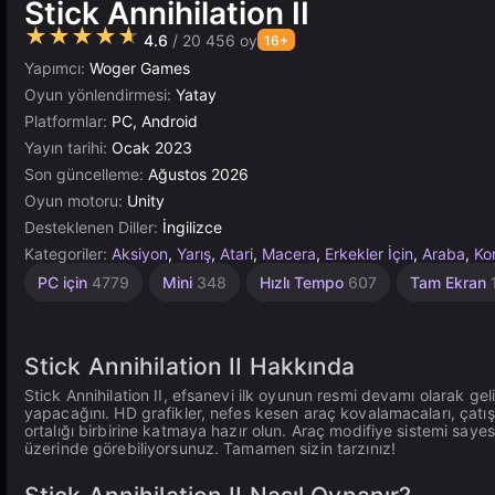
Stick Annihilation II
★★★★★
4.6
/ 20 456 oy
16+
Yapımcı:
Woger Games
Oyun yönlendirmesi:
Yatay
Platformlar:
PC, Android
Yayın tarihi:
Ocak 2023
Son güncelleme:
Ağustos 2026
Oyun motoru:
Unity
Desteklenen Diller:
İngilizce
Kategoriler:
Aksiyon
,
Yarış
,
Atari
,
Macera
,
Erkekler İçin
,
Araba
,
Ko
Heyecan
Araçlar
Dövüş
Çeviklik
Masaüstü
Bağımsız
Yüksek
Tarayıcı
Araba
Rus
Unity
PC için
4779
Mini
348
Hızlı Tempo
607
Tam Ekran
Kazası
1796
Çevrimiçi
Kaliteli
2589
441
5019
234
Verici
1217
5168
3569
491
1103
3172
Stick Annihilation II Hakkında
Stick Annihilation II, efsanevi ilk oyunun resmi devamı olarak g
yapacağını. HD grafikler, nefes kesen araç kovalamacaları, çatış
ortalığı birbirine katmaya hazır olun. Araç modifiye sistemi sayes
üzerinde görebiliyorsunuz. Tamamen sizin tarzınız!