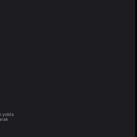
n yolda
larak