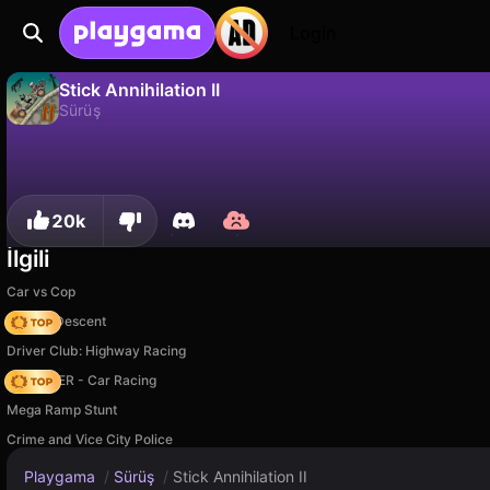
Login
Stick Annihilation II
Sürüş
Stick Annihilation II, Woger Games tarafından yapılmış ücretsiz bir sürüş oyunudur. Playgama'da oyna.
Hayır
Kaydet
İlerlemeyi kaydet!
20k
İlgili
Car vs Cop
Deadly Descent
Driver Club: Highway Racing
MR RACER - Car Racing
Mega Ramp Stunt
Crime and Vice City Police
Playgama
/
Sürüş
/
Stick Annihilation II