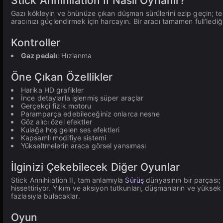
Stick Annihilation II Nasıl Oynanır?
Gazı kökleyin ve önünüze çıkan düşman sürülerini ezip geçin; tek b
aracınızı güçlendirmek için harcayın. Bir aracı tamamen full’lediğ
Kontroller
Gaz pedalı
: Hızlanma
Öne Çıkan Özellikler
Harika HD grafikler
İnce detaylarla işlenmiş süper araçlar
Gerçekçi fizik motoru
Paramparça edebileceğiniz onlarca nesne
Göz alıcı özel efektler
Kulağa hoş gelen ses efektleri
Kapsamlı modifiye sistemi
Yükseltmelerin araca görsel yansıması
İlginizi Çekebilecek Diğer Oyunlar
Stick Annihilation II, tam anlamıyla
Sürüş
dünyasının bir parçası; h
hissettiriyor. Yıkım ve aksiyon tutkunları, düşmanların ve yüksek
fazlasıyla bulacaklar.
Oyun