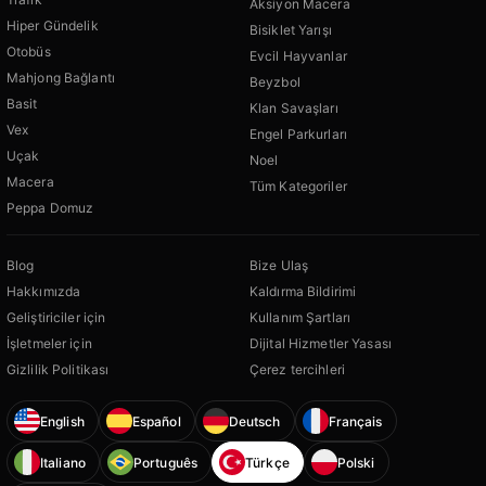
Aksiyon Macera
Hiper Gündelik
Bisiklet Yarışı
Otobüs
Evcil Hayvanlar
Mahjong Bağlantı
Beyzbol
Basit
Klan Savaşları
Vex
Engel Parkurları
Uçak
Noel
Macera
Tüm Kategoriler
Peppa Domuz
Blog
Bize Ulaş
Hakkımızda
Kaldırma Bildirimi
Geliştiriciler için
Kullanım Şartları
İşletmeler için
Dijital Hizmetler Yasası
Gizlilik Politikası
Çerez tercihleri
English
Español
Deutsch
Français
Italiano
Português
Türkçe
Polski