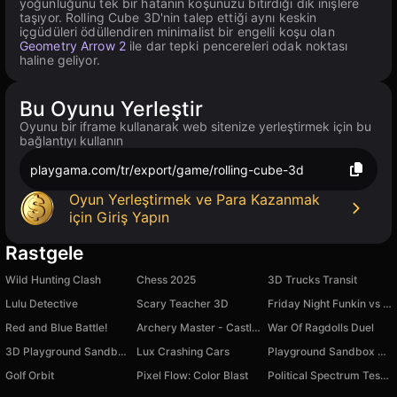
yoğunluğunu tek bir hatanın koşunuzu bitirdiği dik inişlere
taşıyor. Rolling Cube 3D'nin talep ettiği aynı keskin
içgüdüleri ödüllendiren minimalist bir engelli koşu olan
Geometry Arrow 2
ile dar tepki pencereleri odak noktası
haline geliyor.
Bu Oyunu Yerleştir
Oyunu bir iframe kullanarak web sitenize yerleştirmek için bu
bağlantıyı kullanın
playgama.com/tr/export/game/rolling-cube-3d
Oyun Yerleştirmek ve Para Kazanmak
için Giriş Yapın
Rastgele
Wild Hunting Clash
Chess 2025
3D Trucks Transit
Lulu Detective
Scary Teacher 3D
Friday Night Funkin vs Tricky
Red and Blue Battle!
Archery Master - Castle Battle
War Of Ragdolls Duel
3D Playground Sandbox - Ragdoll
Lux Crashing Cars
Playground Sandbox Mod Digital Circus
Golf Orbit
Pixel Flow: Color Blast
Political Spectrum Test Quiz