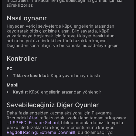
mücadelesi, ne kadar ileri gidebileceğinizi görmek için sizi
sürekli zorlar.
Nasıl oynanır
Heyecan verici seviyelerde küpü engellerin arasından
kaydırarak bitiş çizgisine ulaşın. Bilgisayarda, küpü
yuvarlamaya başlamak için fareye tıklayıp basılı tutun,
ardından yol üzerindeki her türlü tuzaktan kaçının.
Düşmeden sona ulaşın ve bir sonraki mücadeleye geçin.
Kontroller
PC
Tıkla ve basılı tut
: Küpü yuvarlamaya başla
Mobil
Kaydır
: Küpü engellerin arasından yönlendir
Sevebileceğiniz Diğer Oyunlar
Daha fazla engelden kaçma aksiyonu için Playgama
üzerindeki
Atari
refleks odaklı zorlukların tamamını kapsıyor.
+1 SPEED: Escape School
, bloklu ortamlarda hızlı tempolu
parkur ile tuzaklardan kaçma momentumunu koruyor.
Ragdoll Racing: Extreme Downhill!
, bu dolambaçlı yol