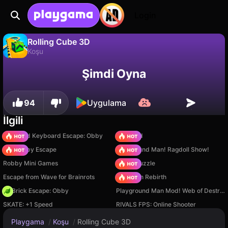
Login
Rolling Cube 3D
Koşu
Rolling Cube 3D, Lory Games tarafından yapılmış ücretsiz bir koşu oyunudur. Playgama'da oyna.
Hayır
Kaydet
İlerlemeyi kaydet!
Şimdi Oyna
94
Uygulama
İlgili
+1 Speed Keyboard Escape: Obby
TB World
Your Obby Escape
Playground Man! Ragdoll Show!
Robby Mini Games
Arrow Puzzle
Escape from Wave for Brainrots
Stickman Rebirth
+1 Brick Escape: Obby
Playground Man Mod! Web of Destruction!
SKATE: +1 Speed
RIVALS FPS: Online Shooter
Playgama
/
Koşu
/
Rolling Cube 3D