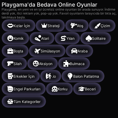
Playgama'da Bedava Online Oyunlar
Playgama, en yeni ve en iyi ücretsiz online oyunları bir arada sunuyor. İndirme
derdi yok, itici reklam yok, pop-up yok. Favori oyunlarını tarayıcıda bir tıkla aç,
takılmaya başla.
Kızlar İçin
Strateji
Atış
Çizim
Komik
Atari
Yılan
Solitaire
Boşta
Simülasyon
Araba
Silah
Aksiyon
Bulmaca
Erkekler İçin
.io
Balon Patlatma
Engel Parkurları
Korku
Beceri
Tüm Kategoriler