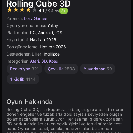
Rolling Cube 3D
★★★★★
4.1
/ 94 oy
3+
Yapımcı:
Lory Games
Oyun yönlendirmesi:
Yatay
Platformlar:
PC, Android, iOS
Yayın tarihi:
Haziran 2026
Son güncelleme:
Haziran 2026
Desteklenen Diller:
İngilizce
Kategoriler:
Atari
,
3D
,
Koşu
Reaksiyon
321
Çeviklik
2593
Yuvarlanan
59
1 Kişilik
4144
Oyun Hakkında
Rolling Cube 3D, sizi küpünüz ile bitiş çizgisi arasında duran
dönen engeller ve tuzaklarla dolu sayısız seviyeden oluşan
dolambaçlı yollara sürüklüyor. Her aşama, giderek zorlaşan
3D parkurlarda ilerlerken çevikliğinizi ve tepki sürenizi test
eder. Oynaması basit, ustalaşması zor olan bu arcade