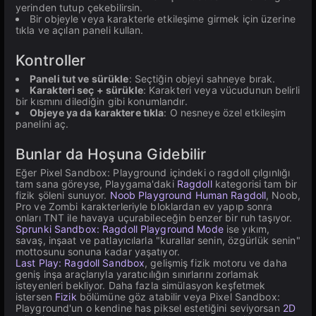
yerinden tutup çekebilirsin.
Bir objeyle veya karakterle etkileşime girmek için üzerine
tıkla ve açılan paneli kullan.
Kontroller
Paneli tut ve sürükle
: Seçtiğin objeyi sahneye bırak.
Karakteri seç + sürükle
: Karakteri veya vücudunun belirli
bir kısmını dilediğin gibi konumlandır.
Objeye ya da karaktere tıkla
: O nesneye özel etkileşim
panelini aç.
Bunlar da Hoşuna Gidebilir
Eğer Pixel Sandbox: Playground içindeki o ragdoll çılgınlığı
tam sana göreyse, Playgama'daki
Ragdoll
kategorisi tam bir
fizik şöleni sunuyor.
Noob Playground Human Ragdoll
, Noob,
Pro ve Zombi karakterleriyle bloklardan ev yapıp sonra
onları TNT ile havaya uçurabileceğin benzer bir ruh taşıyor.
Sprunki Sandbox: Ragdoll Playground Mode
ise yıkım,
savaş, inşaat ve patlayıcılarla "kurallar senin, özgürlük senin"
mottosunu sonuna kadar yaşatıyor.
Last Play: Ragdoll Sandbox
, gelişmiş fizik motoru ve daha
geniş inşa araçlarıyla yaratıcılığın sınırlarını zorlamak
isteyenleri bekliyor. Daha fazla simülasyon keşfetmek
istersen
Fizik
bölümüne göz atabilir veya Pixel Sandbox:
Playground'un o kendine has piksel estetiğini seviyorsan
2D