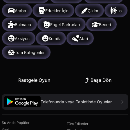
Araba
Erkekler İçin
Çizim
.io
Bulmaca
Engel Parkurları
Beceri
Aksiyon
Komik
Atari
Tüm Kategoriler
Rastgele Oyun
Başa Dön
Telefonunda veya Tabletinde Oyunlar
Şu Anda Popüler
Tüm Etiketler
Yeni