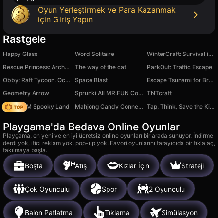
Oyun Yerleştirmek ve Para Kazanmak
için Giriş Yapın
Rastgele
Happy Glass
Word Solitaire
WinterCraft: Survival in the Forest
Rescue Princess: Archer Puzzle
The way of the cat
ParkOut: Traffic Escape
Obby: Raft Tycoon. Ocean of Money!
Space Blast
Escape Tsunami for Brainrots
Geometry Arrow
Sprunki All MR.FUN Computers
TNTcraft
Moto X3M Spooky Land
Mahjong Candy Connect
Tap, Think, Save the Kitten!
Playgama'da Bedava Online Oyunlar
Playgama, en yeni ve en iyi ücretsiz online oyunları bir arada sunuyor. İndirme
derdi yok, itici reklam yok, pop-up yok. Favori oyunlarını tarayıcıda bir tıkla aç,
takılmaya başla.
Boşta
Atış
Kızlar İçin
Strateji
Çok Oyunculu
Spor
2 Oyunculu
Balon Patlatma
Tıklama
Simülasyon