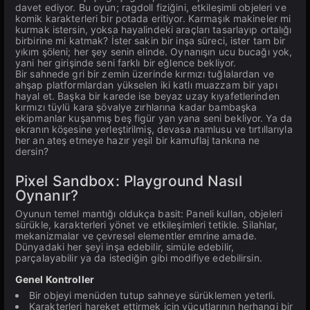
davet ediyor. Bu oyun; ragdoll fiziğini, etkileşimli objeleri ve
komik karakterleri bir potada eritiyor. Karmaşık makineler mi
kurmak istersin, yoksa hayalindeki araçları tasarlayıp ortalığı
birbirine mi katmak? İster sakin bir inşa süreci, ister tam bir
yıkım şöleni; her şey senin elinde. Oynanışın ucu bucağı yok,
yani her girişinde seni farklı bir eğlence bekliyor.
Bir sahnede gri bir zemin üzerinde kırmızı tuğlalardan ve
ahşap platformlardan yükselen iki katlı muazzam bir yapı
hayal et. Başka bir karede ise beyaz uzay kıyafetlerinden
kırmızı tüylü kara şövalye zırhlarına kadar bambaşka
ekipmanlar kuşanmış beş figür yan yana seni bekliyor. Ya da
ekranın köşesine yerleştirilmiş, devasa namlusu ve tırtıllarıyla
her an ateş etmeye hazır yeşil bir kamuflaj tankına ne
dersin?
Pixel Sandbox: Playground Nasıl
Oynanır?
Oyunun temel mantığı oldukça basit: Paneli kullan, objeleri
sürükle, karakterleri yönet ve etkileşimleri tetikle. Silahlar,
mekanizmalar ve çevresel elementler emrine amade.
Dünyadaki her şeyi inşa edebilir, simüle edebilir,
parçalayabilir ya da istediğin gibi modifiye edebilirsin.
Genel Kontroller
Bir objeyi menüden tutup sahneye sürüklemen yeterli.
Karakterleri hareket ettirmek için vücutlarının herhangi bir