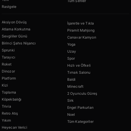
Tüm Seriler
Rastgele
Aksiyon Dövüş
İşaretle ve Tıkla
Atlama Korkutma
Piramit Mahjong
Sevgililer Günü
Canavar Kamyon
Birinci Şahıs Nişancı
Yoga
Sprunki
Uzay
Tarayıcı
Spor
Roket
Hızlı ve Öfkeli
Dinozor
Tırnak Salonu
Platform
Baldi
Kizi
Minecraft
Toplama
2 Oyunculu Güreş
Köpekbalığı
Sirk
Trivia
Engel Parkurları
Retro Atış
Noel
Yıkım
Tüm Kategoriler
Heyecan Verici