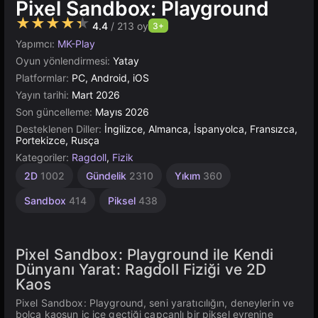
Pixel Sandbox: Playground
★★★★★
4.4
/ 213 oy
3+
Yapımcı:
MK-Play
Oyun yönlendirmesi:
Yatay
Platformlar:
PC, Android, iOS
Yayın tarihi:
Mart 2026
Son güncelleme:
Mayıs 2026
Desteklenen Diller:
İngilizce, Almanca, İspanyolca, Fransızca,
Portekizce, Rusça
Kategoriler:
Ragdoll
,
Fizik
2D
1002
Gündelik
2310
Yıkım
360
Sandbox
414
Piksel
438
Pixel Sandbox: Playground ile Kendi
Dünyanı Yarat: Ragdoll Fiziği ve 2D
Kaos
Pixel Sandbox: Playground, seni yaratıcılığın, deneylerin ve
bolca kaosun iç içe geçtiği capcanlı bir piksel evrenine