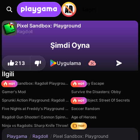
Login
Pixel Sandbox: Playground
Ragdoll
Pixel Sandbox: Playground, MK-Play tarafından yapılmış ücretsiz bir ragdoll oyunudur. Playgama'da oyna.
Hayır
Kaydet
İlerlemeyi kaydet!
Şimdi Oyna
213
Uygulama
İlgili
Sprunki Sandbox: Ragdoll Playground Mode
Your Obby Escape
Gamer's Mod
Survive the Disasters: Obby
Sprunki Action Playground: Ragdoll Sandbox
Hidden Object: Street Of Secrets
Five Nights at Freddy's Playground Sandbox
Soccer Random
Ragdoll Gun Shooter! Cannon Spinner Playground
Age of Heroes
Ninja vs Ragdolls: Sharp Knife Throw!
Hedgies
Playgama
/
Ragdoll
/
Pixel Sandbox: Playground