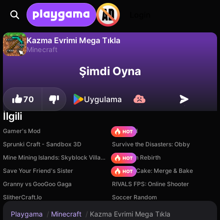
Login
Kazma Evrimi Mega Tıkla
Minecraft
Kazma Evrimi Mega Tıkla, WhiteFlowerStudios tarafından yapılmış ücretsiz bir minecraft oyunudur. Playgama'da oyna.
Hayır
Kaydet
İlerlemeyi kaydet!
Şimdi Oyna
70
Uygulama
İlgili
Gamer's Mod
TB World
Sprunki Craft - Sandbox 3D
Survive the Disasters: Obby
Mine Mining Islands: Skyblock Village!
Stickman Rebirth
Save Your Friend's Sister
Piece of Cake: Merge & Bake
Granny vs GooGoo Gaga
RIVALS FPS: Online Shooter
SlitherCraft.Io
Soccer Random
Playgama
/
Minecraft
/
Kazma Evrimi Mega Tıkla