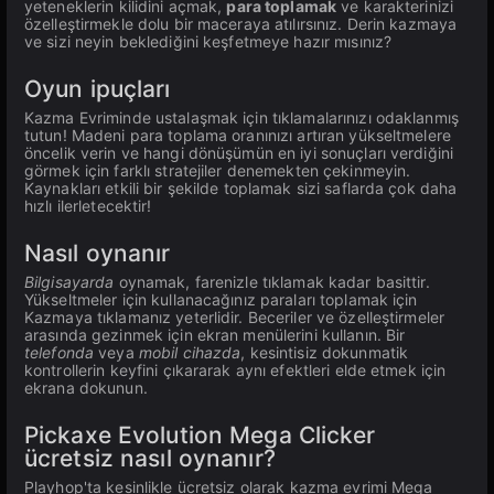
yeteneklerin kilidini açmak,
para toplamak
ve karakterinizi
özelleştirmekle dolu bir maceraya atılırsınız. Derin kazmaya
ve sizi neyin beklediğini keşfetmeye hazır mısınız?
Oyun ipuçları
Kazma Evriminde ustalaşmak için tıklamalarınızı odaklanmış
tutun! Madeni para toplama oranınızı artıran yükseltmelere
öncelik verin ve hangi dönüşümün en iyi sonuçları verdiğini
görmek için farklı stratejiler denemekten çekinmeyin.
Kaynakları etkili bir şekilde toplamak sizi saflarda çok daha
hızlı ilerletecektir!
Nasıl oynanır
Bilgisayarda
oynamak, farenizle tıklamak kadar basittir.
Yükseltmeler için kullanacağınız paraları toplamak için
Kazmaya tıklamanız yeterlidir. Beceriler ve özelleştirmeler
arasında gezinmek için ekran menülerini kullanın. Bir
telefonda
veya
mobil cihazda
, kesintisiz dokunmatik
kontrollerin keyfini çıkararak aynı efektleri elde etmek için
ekrana dokunun.
Pickaxe Evolution Mega Clicker
ücretsiz nasıl oynanır?
Playhop'ta kesinlikle ücretsiz olarak kazma evrimi Mega