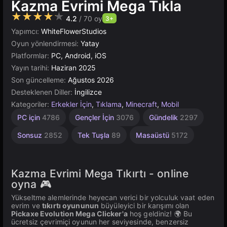
Kazma Evrimi Mega Tıkla
★★★★★
4.2
/ 70 oy
3+
Yapımcı:
WhiteFlowerStudios
Oyun yönlendirmesi:
Yatay
Platformlar:
PC, Android, iOS
Yayın tarihi:
Haziran 2025
Son güncelleme:
Ağustos 2026
Desteklenen Diller:
İngilizce
Kategoriler:
Erkekler İçin
,
Tıklama
,
Minecraft
,
Mobil
Yüksek
Basit
Madencilik
Tarayıcı
Unity
1
PC için
4786
Gençler İçin
3076
Gündelik
2297
Kişilik
Çevrimiçi
1571
Kaliteli
5026
98
4131
3571
3177
Sonsuz
2852
Tek Tuşla
89
Masaüstü
5172
Kazma Evrimi Mega Tıkırtı - online
oyna 🎮
Yükseltme alemlerinde heyecan verici bir yolculuk vaat eden
evrim ve
tıkırtı oyununun
büyüleyici bir karışımı olan
Pickaxe Evolution Mega Clicker'a
hoş geldiniz! 🌍 Bu
ücretsiz çevrimiçi oyunun her seviyesinde, benzersiz