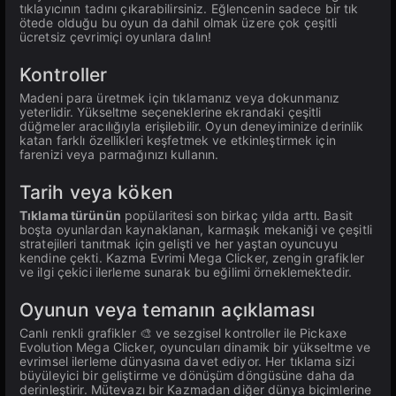
tıklayıcının tadını çıkarabilirsiniz. Eğlencenin sadece bir tık
ötede olduğu bu oyun da dahil olmak üzere çok çeşitli
ücretsiz çevrimiçi oyunlara dalın!
Kontroller
Madeni para üretmek için tıklamanız veya dokunmanız
yeterlidir. Yükseltme seçeneklerine ekrandaki çeşitli
düğmeler aracılığıyla erişilebilir. Oyun deneyiminize derinlik
katan farklı özellikleri keşfetmek ve etkinleştirmek için
farenizi veya parmağınızı kullanın.
Tarih veya köken
Tıklama türünün
popülaritesi son birkaç yılda arttı. Basit
boşta oyunlardan kaynaklanan, karmaşık mekaniği ve çeşitli
stratejileri tanıtmak için gelişti ve her yaştan oyuncuyu
kendine çekti. Kazma Evrimi Mega Clicker, zengin grafikler
ve ilgi çekici ilerleme sunarak bu eğilimi örneklemektedir.
Oyunun veya temanın açıklaması
Canlı renkli grafikler 🎨 ve sezgisel kontroller️️ ile Pickaxe
Evolution Mega Clicker, oyuncuları dinamik bir yükseltme ve
evrimsel ilerleme dünyasına davet ediyor. Her tıklama sizi
büyüleyici bir geliştirme ve dönüşüm döngüsüne daha da
derinleştirir. Mütevazı bir Kazmadan diğer dünya biçimlerine