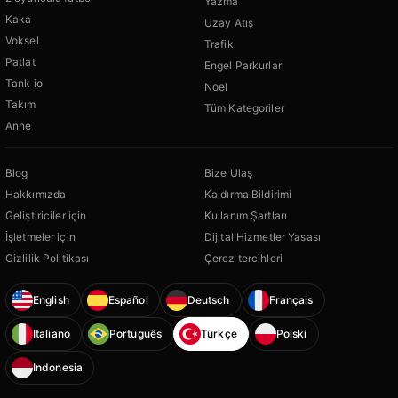
Yazma
Kaka
Uzay Atış
Voksel
Trafik
Patlat
Engel Parkurları
Tank io
Noel
Takım
Tüm Kategoriler
Anne
Blog
Bize Ulaş
Hakkımızda
Kaldırma Bildirimi
Geliştiriciler için
Kullanım Şartları
İşletmeler için
Dijital Hizmetler Yasası
Gizlilik Politikası
Çerez tercihleri
English
Español
Deutsch
Français
Italiano
Português
Türkçe
Polski
Indonesia