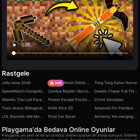
Rastgele
Jelly mine 2048
Sprunki World Online RP - Play with Friends!
Tung Tung Sahur Horror
SpeedMatch Competition
Zombie Master: Necromancer
Deadly Chase: Full Throttle
Atlantis: The Lost Paradise
Flower Escape Puzzle Game
Crime Simulator
Toxic Arena: Biological Threat
Knife Slice 3D
Arkanoid For Painters
LOL Rockets: Idle Meme RPG Clicker
Pixel Car Racer
Alchemy: the merging of elements
Playgama'da Bedava Online Oyunlar
Playgama, en yeni ve en iyi ücretsiz online oyunları bir arada sunuyor. İndirme
derdi yok, itici reklam yok, pop-up yok. Favori oyunlarını tarayıcıda bir tıkla aç,