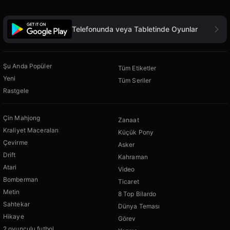
Telefonunda veya Tabletinde Oyunlar
Şu Anda Popüler
Tüm Etiketler
Yeni
Tüm Seriler
Rastgele
Çin Mahjong
Zanaat
Kraliyet Maceraları
Küçük Pony
Çevirme
Asker
Drift
Kahraman
Atari
Video
Bomberman
Ticaret
Metin
8 Top Bilardo
Sahtekar
Dünya Teması
Hikaye
Görev
2 oyunculu futbol