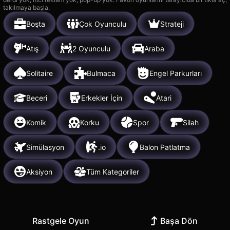
takılmaya başla.
Boşta
Çok Oyunculu
Strateji
Atış
2 Oyunculu
Araba
Solitaire
Bulmaca
Engel Parkurları
Beceri
Erkekler İçin
Atari
Komik
Korku
Spor
Silah
Simülasyon
.io
Balon Patlatma
Aksiyon
Tüm Kategoriler
Rastgele Oyun
Başa Dön