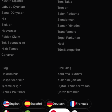
Keskin Nişancı
Ters Takla
Labubu Oyunları
Trenler
Sanal Dünyalar
Balon Patlatma
Hız
Slenderman
Bloklar
Zaman Yönetimi
Hayvanlar
Transformers
Roblox Çizim
Engel Parkurları
Tek Boynuzlu At
Noel
Hızlı Tempo
Tüm Kategoriler
Canavar
Blog
Bize Ulaş
Hakkımızda
Kaldırma Bildirimi
Geliştiriciler için
Kullanım Şartları
İşletmeler için
Dijital Hizmetler Yasası
Gizlilik Politikası
Çerez tercihleri
English
Español
Deutsch
Français