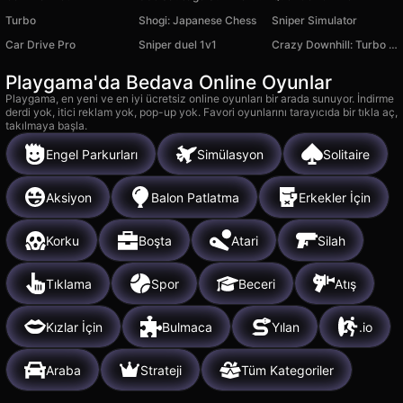
Turbo
Shogi: Japanese Chess
Sniper Simulator
Car Drive Pro
Sniper duel 1v1
Crazy Downhill: Turbo Racing
Playgama'da Bedava Online Oyunlar
Playgama, en yeni ve en iyi ücretsiz online oyunları bir arada sunuyor. İndirme
derdi yok, itici reklam yok, pop-up yok. Favori oyunlarını tarayıcıda bir tıkla aç,
takılmaya başla.
Engel Parkurları
Simülasyon
Solitaire
Aksiyon
Balon Patlatma
Erkekler İçin
Korku
Boşta
Atari
Silah
Tıklama
Spor
Beceri
Atış
Kızlar İçin
Bulmaca
Yılan
.io
Araba
Strateji
Tüm Kategoriler