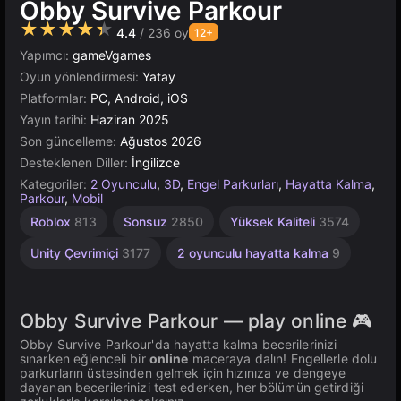
Obby Survive Parkour
★★★★★
4.4
/ 236 oy
12+
Yapımcı:
gameVgames
Oyun yönlendirmesi:
Yatay
Platformlar:
PC, Android, iOS
Yayın tarihi:
Haziran 2025
Son güncelleme:
Ağustos 2026
Desteklenen Diller:
İngilizce
Kategoriler:
2 Oyunculu
,
3D
,
Engel Parkurları
,
Hayatta Kalma
,
Parkour
,
Mobil
Roblox
813
Sonsuz
2850
Yüksek Kaliteli
3574
Unity Çevrimiçi
3177
2 oyunculu hayatta kalma
9
Obby Survive Parkour — play online 🎮
Obby Survive Parkour'da hayatta kalma becerilerinizi
sınarken eğlenceli bir
online
maceraya dalın! Engellerle dolu
parkurların üstesinden gelmek için hızınıza ve dengeye
dayanan becerilerinizi test ederken, her bölümün getirdiği