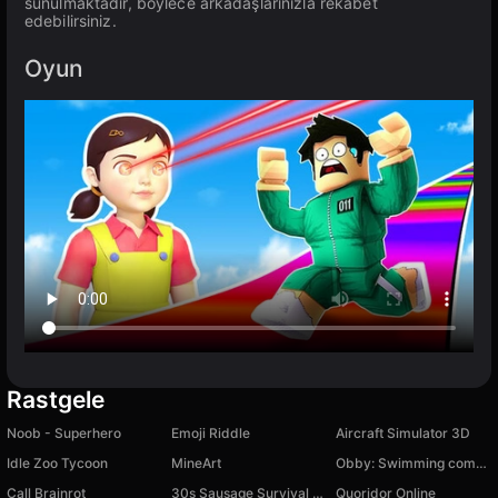
sunulmaktadır, böylece arkadaşlarınızla rekabet
edebilirsiniz.
Oyun
Rastgele
Noob - Superhero
Emoji Riddle
Aircraft Simulator 3D
Idle Zoo Tycoon
MineArt
Obby: Swimming competition
Call Brainrot
30s Sausage Survival Master
Quoridor Online