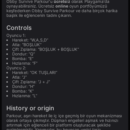
Obby Survive Parkour'u
ücretsiz
olarak Playgama'da
oynayabilirsiniz. Ücretsiz
online
oyun portföyümüzü
keşfederken Obby Survive Parkour ve daha birçok harika
başlık ile eğlencenin tadını çıkarın.
Controls
Oyuncu 1:
Hareket: “W,A,S,D”
Atla: “BOŞLUK”
Çift Zıplama: “BOŞLUK + BOŞLUK”
Dondur: “Q”
Bomba: “E”
Hızlanma: “F”
Oyuncu 2:
Hareket: “OK TUŞLARI”
Atla: “J”
Çift Zıplama: “J + J”
Dondur: “H”
Bomba: “K”
Hızlanma: “L”
History or origin
Parkour, aşırı hareket ile iç içe geçmiş bir oyun mekanizması
olarak ortaya çıkmıştır. Düşman engelleri aşmak ve hızınızı
artırmak için eğlenceli bir platform oluşturacak şekilde
evrimleşmiştir. Yapımcılar, bu heyecan verici tarzı