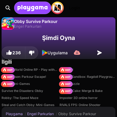
Login
Obby Survive Parkour
Engel Parkurları
Obby Survive Parkour, gameVgames tarafından yapılmış ücretsiz bir engel parkurları oyunudur. Playgama'da oyna.
Hayır
Kaydet
İlerlemeyi kaydet!
Şimdi Oyna
236
Uygulama
İlgili
Sprunki World Online RP - Play with Friends!
TB World
Barry Prison: Parkour Escape!
Sprunki Sandbox: Ragdoll Playground Mode
Obby: Mini-Games
Arrow Puzzle
Survive the Disasters: Obby
Piece of Cake: Merge & Bake
Robby: The Speed Maze
Imposter 3D online horror
Steal and Catch Obby: Mini-Games
RIVALS FPS: Online Shooter
Playgama
/
Engel Parkurları
/
Obby Survive Parkour