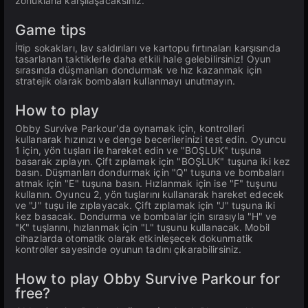
zorluklarla karşılaşacaksınız.
Game tips
İपip sokakları, lav saldırıları ve kartopu fırtınaları karşısında
tasarlanan taktiklerle daha etkili hale gelebilirsiniz! Oyun
sırasında düşmanları dondurmak ve hız kazanmak için
stratejik olarak bombaları kullanmayı unutmayın.
How to play
Obby Survive Parkour'da oynamak için, kontrolleri
kullanarak hızınızı ve denge becerilerinizi test edin. Oyuncu
1 için, yön tuşları ile hareket edin ve "BOŞLUK" tuşuna
basarak zıplayın. Çift zıplamak için "BOŞLUK" tuşuna iki kez
basın. Düşmanları dondurmak için "Q" tuşuna ve bombaları
atmak için "E" tuşuna basın. Hızlanmak için ise "F" tuşunu
kullanın. Oyuncu 2, yön tuşlarını kullanarak hareket edecek
ve "J" tuşu ile zıplayacak. Çift zıplamak için "J" tuşuna iki
kez basacak. Dondurma ve bombalar için sırasıyla "H" ve
"K" tuşlarını, hızlanmak için "L" tuşunu kullanacak. Mobil
cihazlarda otomatik olarak etkinleşecek dokunmatik
kontroller sayesinde oyunun tadını çıkarabilirsiniz.
How to play Obby Survive Parkour for
free?