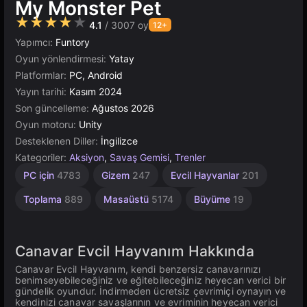
My Monster Pet
★★★★★
4.1
/ 3007 oy
12+
Yapımcı:
Funtory
Oyun yönlendirmesi:
Yatay
Platformlar:
PC, Android
Yayın tarihi:
Kasım 2024
Son güncelleme:
Ağustos 2026
Oyun motoru:
Unity
Desteklenen Diller:
İngilizce
Kategoriler:
Aksiyon
,
Savaş Gemisi
,
Trenler
Unity
PC için
4783
Gizem
247
Evcil Hayvanlar
201
Çevrimiçi
3175
Toplama
889
Masaüstü
5174
Büyüme
19
Canavar Evcil Hayvanım Hakkında
Canavar Evcil Hayvanım, kendi benzersiz canavarınızı
benimseyebileceğiniz ve eğitebileceğiniz heyecan verici bir
gündelik oyundur. İndirmeden ücretsiz çevrimiçi oynayın ve
kendinizi canavar savaşlarının ve evriminin heyecan verici