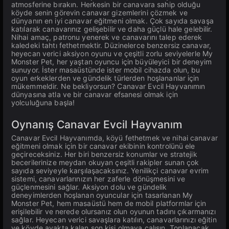
atmosferine bırakın. Herkesin bir canavara sahip olduğu
köyde senin görevin canavar gizemlerini çözmek ve
dünyanın en iyi canavar eğitmeni olmak. Çok sayıda savaşa
katılarak canavarınız gelişebilir ve daha güçlü hale gelebilir.
Nihai amaç, patronu yenerek ve canavarını talep ederek
kaledeki tahtı fethetmektir. Düzinelerce benzersiz canavar,
heyecan verici aksiyon oyunu ve çeşitli zorlu seviyelerle My
Monster Pet, her yaştan oyuncu için büyüleyici bir deneyim
sunuyor. İster masaüstünde ister mobil cihazda olun, bu
oyun erkeklerden ve gündelik türlerden hoşlananlar için
mükemmeldir. Ne bekliyorsun? Canavar Evcil Hayvanımın
dünyasına atla ve bir canavar efsanesi olmak için
yolculuğuna başla!
Oynanış Canavar Evcil Hayvanım
Canavar Evcil Hayvanımda, köyü fethetmek ve nihai canavar
eğitmeni olmak için bir canavar ekibinin kontrolünü ele
geçireceksiniz. Her biri benzersiz konumlar ve stratejik
becerilerinize meydan okuyan çeşitli rakipler sunan çok
sayıda seviyeyle karşılaşacaksınız. Yenilikçi canavar evrim
sistemi, canavarlarınızın her zaferle dönüşmesini ve
güçlenmesini sağlar. Aksiyon dolu ve gündelik
deneyimlerden hoşlanan oyuncular için tasarlanan My
Monster Pet, hem masaüstü hem de mobil platformlar için
erişilebilir ve nerede olursanız olun oyunun tadını çıkarmanızı
sağlar. Heyecan verici savaşlara katılın, canavarlarınızı eğitin
ve köyde ayakta kalan son kişi olmaya çalışın. Toplanacak