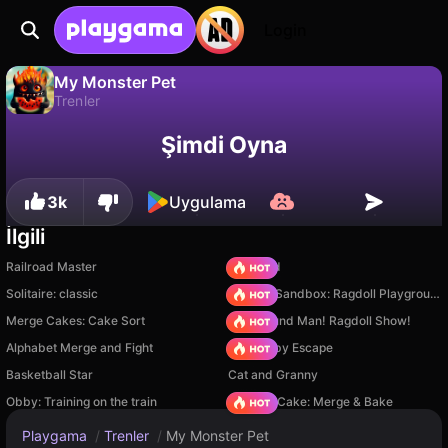
Login
My Monster Pet
Trenler
My Monster Pet, Funtory tarafından yapılmış ücretsiz bir trenler oyunudur. Playgama'da oyna.
Hayır
Kaydet
İlerlemeyi kaydet!
Şimdi Oyna
3k
Uygulama
İlgili
Railroad Master
TB World
Solitaire: classic
Sprunki Sandbox: Ragdoll Playground Mode
Merge Cakes: Cake Sort
Playground Man! Ragdoll Show!
Alphabet Merge and Fight
Your Obby Escape
Basketball Star
Cat and Granny
Obby: Training on the train
Piece of Cake: Merge & Bake
Playgama
/
Trenler
/
My Monster Pet