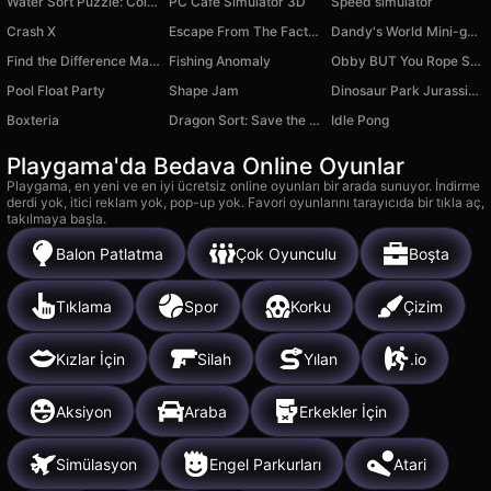
Water Sort Puzzle: Color Game
PC Cafe Simulator 3D
Speed simulator
Crash X
Escape From The Factory: 3D Horror
Dandy's World Mini-games Relax and Anti-stress
Find the Difference Master
Fishing Anomaly
Obby BUT You Rope Swing!
Pool Float Party
Shape Jam
Dinosaur Park Jurassic Dino World
Boxteria
Dragon Sort: Save the Princess
Idle Pong
Playgama'da Bedava Online Oyunlar
Playgama, en yeni ve en iyi ücretsiz online oyunları bir arada sunuyor. İndirme
derdi yok, itici reklam yok, pop-up yok. Favori oyunlarını tarayıcıda bir tıkla aç,
takılmaya başla.
Balon Patlatma
Çok Oyunculu
Boşta
Tıklama
Spor
Korku
Çizim
Kızlar İçin
Silah
Yılan
.io
Aksiyon
Araba
Erkekler İçin
Simülasyon
Engel Parkurları
Atari