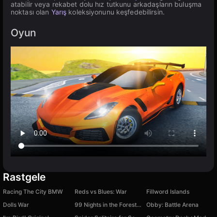
atabilir veya rekabet dolu hız tutkunu arkadaşların buluşma
noktası olan
Yarış
koleksiyonunu keşfedebilirsin.
Oyun
Rastgele
Racing The City BMW
Reds vs Blues: War
Fillword Islands
Dolls War
99 Nights in the Forest Tycoon!
Obby: Battle Arena