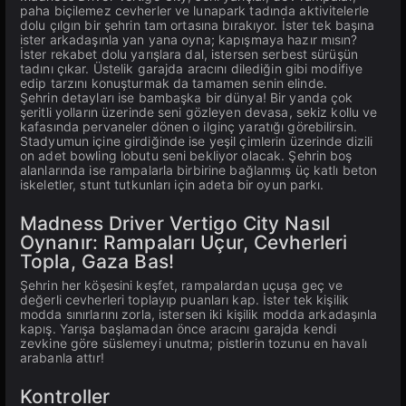
paha biçilemez cevherler ve lunapark tadında aktivitelerle
dolu çılgın bir şehrin tam ortasına bırakıyor. İster tek başına
ister arkadaşınla yan yana oyna; kapışmaya hazır mısın?
İster rekabet dolu yarışlara dal, istersen serbest sürüşün
tadını çıkar. Üstelik garajda aracını dilediğin gibi modifiye
edip tarzını konuşturmak da tamamen senin elinde.
Şehrin detayları ise bambaşka bir dünya! Bir yanda çok
şeritli yolların üzerinde seni gözleyen devasa, sekiz kollu ve
kafasında pervaneler dönen o ilginç yaratığı görebilirsin.
Stadyumun içine girdiğinde ise yeşil çimlerin üzerinde dizili
on adet bowling lobutu seni bekliyor olacak. Şehrin boş
alanlarında ise rampalarla birbirine bağlanmış üç katlı beton
iskeletler, stunt tutkunları için adeta bir oyun parkı.
Madness Driver Vertigo City Nasıl
Oynanır: Rampaları Uçur, Cevherleri
Topla, Gaza Bas!
Şehrin her köşesini keşfet, rampalardan uçuşa geç ve
değerli cevherleri toplayıp puanları kap. İster tek kişilik
modda sınırlarını zorla, istersen iki kişilik modda arkadaşınla
kapış. Yarışa başlamadan önce aracını garajda kendi
zevkine göre süslemeyi unutma; pistlerin tozunu en havalı
arabanla attır!
Kontroller