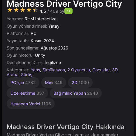
Madness Driver Vertigo City
★★★★★
4.5
/ 409 oy
7+
Yapımcı:
RHM Interactive
Oyun yönlendirmesi:
Yatay
Platformlar:
PC
Yayın tarihi:
Kasım 2024
Son güncelleme:
Ağustos 2026
Oyun motoru:
Unity
Desteklenen Diller:
İngilizce
Kategoriler:
Yarış
,
Simülasyon
,
2 Oyunculu
,
Çocuklar
,
3D
,
Araba
,
Sürüş
Sonsuz
Toplama
Çeviklik
Masaüstü
Yüksek
Tarayıcı
Gerçekçi
Açık
Araba
Sanal
Unity
PC için
4782
Mini
349
2D
1000
Modifiye
Dünya
Dünyalar
Çevrimiçi
Arabalar
Kaliteli
2848
2593
5023
889
5173
3570
382
3175
197
87
55
Özelleştirme
357
Bağımlılık Yapan
2940
Heyecan Verici
1105
Madness Driver Vertigo City Hakkında
Madness Driver Vertigo City; seni yarışlar, dev rampalar,