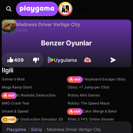
Login
Madness Driver Vertigo City
Sürüş
Sadece PC'de
Madness Driver Vertigo City, RHM Interactive tarafından yapılmış ücretsiz bir sürüş oyunudur. Playgama'da oyna.
Benzer Oyunlar
409
Uygulama
İlgili
Gamer's Mod
+1 Speed Keyboard Escape: Obby
Mega Ramp Stunt
Obby: +1 Jump per Click
Car Crush: Realistic Destruction
Robby Mini Games
BMG Crash Test
Robby: The Speed Maze
Smash & Speed
Piece of Cake: Merge & Bake
Online Car Destruction Simulator 3D
RIVALS FPS: Online Shooter
Playgama
/
Sürüş
/
Madness Driver Vertigo City