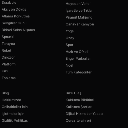
Scrabble
Heyecan Verici
Aksiyon Dövüş
İşaretle ve Tıkla
Atlama Korkutma
Piramit Mahjong
Sevgililer Günü
Canavar Kamyon
Birinci Şahıs Nişancı
Yoga
Sprunki
Uzay
Tarayıcı
Spor
Roket
Hızlı ve Öfkeli
Dinozor
Engel Parkurları
Platform
Noel
Kizi
Tüm Kategoriler
Toplama
Blog
Bize Ulaş
Hakkımızda
Kaldırma Bildirimi
Geliştiriciler için
Kullanım Şartları
İşletmeler için
Dijital Hizmetler Yasası
Gizlilik Politikası
Çerez tercihleri