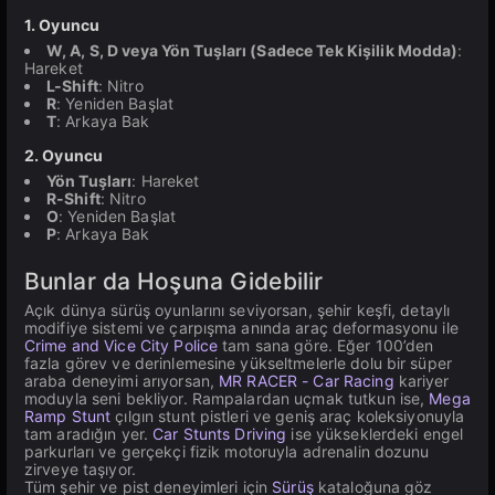
1. Oyuncu
W, A, S, D veya Yön Tuşları (Sadece Tek Kişilik Modda)
:
Hareket
L-Shift
: Nitro
R
: Yeniden Başlat
T
: Arkaya Bak
2. Oyuncu
Yön Tuşları
: Hareket
R-Shift
: Nitro
O
: Yeniden Başlat
P
: Arkaya Bak
Bunlar da Hoşuna Gidebilir
Açık dünya sürüş oyunlarını seviyorsan, şehir keşfi, detaylı
modifiye sistemi ve çarpışma anında araç deformasyonu ile
Crime and Vice City Police
tam sana göre. Eğer 100’den
fazla görev ve derinlemesine yükseltmelerle dolu bir süper
araba deneyimi arıyorsan,
MR RACER - Car Racing
kariyer
moduyla seni bekliyor. Rampalardan uçmak tutkun ise,
Mega
Ramp Stunt
çılgın stunt pistleri ve geniş araç koleksiyonuyla
tam aradığın yer.
Car Stunts Driving
ise yükseklerdeki engel
parkurları ve gerçekçi fizik motoruyla adrenalin dozunu
zirveye taşıyor.
Tüm şehir ve pist deneyimleri için
Sürüş
kataloğuna göz