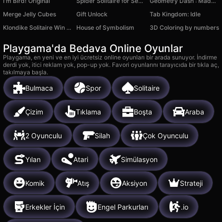
I'm Bird! Original
Spider Solitaire for Seniors
Geometry Dash : Madness
Merge Jelly Cubes
Gift Unlock
Tab Kingdom: Idle
Klondike Solitaire Win XP
House of Symbolism
3D Сoloring by numbers
Playgama'da Bedava Online Oyunlar
Playgama, en yeni ve en iyi ücretsiz online oyunları bir arada sunuyor. İndirme
derdi yok, itici reklam yok, pop-up yok. Favori oyunlarını tarayıcıda bir tıkla aç,
takılmaya başla.
Bulmaca
Spor
Solitaire
Çizim
Tıklama
Boşta
Araba
2 Oyunculu
Silah
Çok Oyunculu
Yılan
Atari
Simülasyon
Komik
Atış
Aksiyon
Strateji
Erkekler İçin
Engel Parkurları
.io