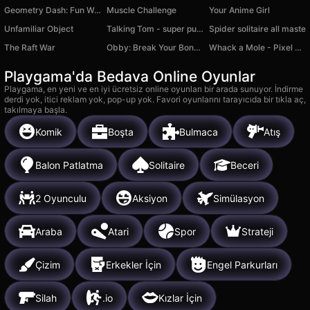
Geometry Dash: Fun Wave
Muscle Challenge
Your Anime Girl
Unfamiliar Object
Talking Tom - super puzzle
Spider solitaire all maste
The Raft War
Obby: Break Your Bones 3D Ragdoll
Whack a Mole - Pixel Version
Playgama'da Bedava Online Oyunlar
Playgama, en yeni ve en iyi ücretsiz online oyunları bir arada sunuyor. İndirme
derdi yok, itici reklam yok, pop-up yok. Favori oyunlarını tarayıcıda bir tıkla aç,
takılmaya başla.
Komik
Boşta
Bulmaca
Atış
Balon Patlatma
Solitaire
Beceri
2 Oyunculu
Aksiyon
Simülasyon
Araba
Atari
Spor
Strateji
Çizim
Erkekler İçin
Engel Parkurları
Silah
.io
Kızlar İçin