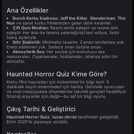
Ana Özellikler
İkonik Korku Kadrosu:
Jeff the Killer
,
Slenderman
,
The
Nun
ve sanat korku filmlerinden gelen derin kesimler.
Çift Quiz Modları:
Resmi isimle eşleştir ve resme ismi
eşleştir. Her ikisi de tanıma yeteneğinizi test ediyor, farklı
bakış açılarıyla.
Sıfır Şişkinlik:
Minimalist tasarım. Zaman sınırlaması yok.
Enerji sistemleri yok. Sadece sınav üstüne sınav.
Atmosferik Ses:
Her seviye için korkutucu ses
manzaraları. Cıyaklamalar, fısıldamalar, rahatsız edici bir
atmosfer.
Haunted Horror Quiz Kime Göre?
Korku filmi hayranları için mükemmel bir bilgi testi. 5
dakikalık beyin dinlenmeleri için harika. Gündelik oyuncuları
ve viral creepypasta efsanelerine takıntılı gençleri hedefliyor.
Strateji arayanlar için değil—bu saf bir bilgi oyunu.
Çıkış Tarihi & Geliştirici
Haunted Horror Quiz
,
lucas christ
tarafından geliştirildi.
Ekim 2025'te piyasaya sürüldü.