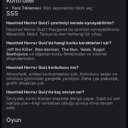
Kontroller
Fare Tıklaması
: Dört seçenekten birini seç
SSS
Haunted Horror Quiz'i çevrimiçi nerede oynayabilirim?
Haunted Horror Quiz'i Playgama'da ücretsiz oynayabilirsiniz.
Masaüstü. Mobil. Tarayıcısı olan herhangi bir cihaz.
Haunted Horror Quiz'de hangi korku karakterleri var?
Jeff the Killer
,
Slenderman
,
The Nun
,
Valak
,
Bagul
,
Beetlejuice
ve diğerleri korku filmlerinden ve internet
efsanelerinden.
Haunted Horror Quiz korkutucu mu?
Atmosferik, aniden korkutmaktan çok. Korkutucu sesler ve
ürkütücü görüntüler gerginlik yaratıyor. Daha çok psikolojik,
grafik olmaktan çok.
Haunted Horror Quiz'de kaç seviye var?
Seviyeler, korku ikonları arasında döngü yapar. Sabit bir son
noktası yok—bilgi veritabanı olduğu sürece trivia devam
eder.
Oyun