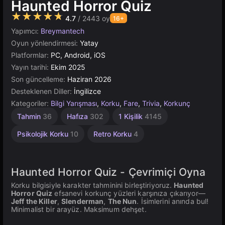
Haunted Horror Quiz
★★★★★
4.7
/ 2443 oy
16+
Yapımcı:
Breymantech
Oyun yönlendirmesi:
Yatay
Platformlar:
PC, Android, iOS
Yayın tarihi:
Ekim 2025
Son güncelleme:
Haziran 2026
Desteklenen Diller:
İngilizce
Kategoriler:
Bilgi Yarışması
,
Korku
,
Fare
,
Trivia
,
Korkunç
Tahmin
36
Hafıza
302
1 Kişilik
4145
Psikolojik Korku
10
Retro Korku
4
Haunted Horror Quiz - Çevrimiçi Oyna
Korku bilgisiyle karakter tahminini birleştiriyoruz.
Haunted
Horror Quiz
efsanevi korkunç yüzleri karşınıza çıkarıyor—
Jeff the Killer
,
Slenderman
,
The Nun
. İsimlerini anında bul!
Minimalist bir arayüz. Maksimum dehşet.