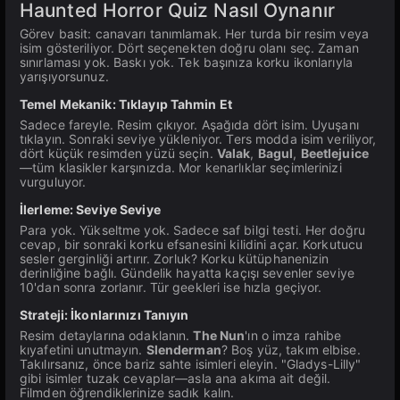
Haunted Horror Quiz Nasıl Oynanır
Görev basit: canavarı tanımlamak. Her turda bir resim veya
isim gösteriliyor. Dört seçenekten doğru olanı seç. Zaman
sınırlaması yok. Baskı yok. Tek başınıza korku ikonlarıyla
yarışıyorsunuz.
Temel Mekanik: Tıklayıp Tahmin Et
Sadece fareyle. Resim çıkıyor. Aşağıda dört isim. Uyuşanı
tıklayın. Sonraki seviye yükleniyor. Ters modda isim veriliyor,
dört küçük resimden yüzü seçin.
Valak
,
Bagul
,
Beetlejuice
—tüm klasikler karşınızda. Mor kenarlıklar seçimlerinizi
vurguluyor.
İlerleme: Seviye Seviye
Para yok. Yükseltme yok. Sadece saf bilgi testi. Her doğru
cevap, bir sonraki korku efsanesini kilidini açar. Korkutucu
sesler gerginliği artırır. Zorluk? Korku kütüphanenizin
derinliğine bağlı. Gündelik hayatta kaçışı sevenler seviye
10'dan sonra zorlanır. Tür geekleri ise hızla geçiyor.
Strateji: İkonlarınızı Tanıyın
Resim detaylarına odaklanın.
The Nun
'ın o imza rahibe
kıyafetini unutmayın.
Slenderman
? Boş yüz, takım elbise.
Takılırsanız, önce bariz sahte isimleri eleyin. "Gladys-Lilly"
gibi isimler tuzak cevaplar—asla ana akıma ait değil.
Filmden öğrendiklerinize sadık kalın.