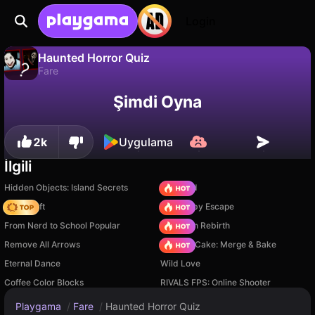
Login
Haunted Horror Quiz
Fare
Haunted Horror Quiz, Breymantech tarafından yapılmış ücretsiz bir fare oyunudur. Playgama'da oyna.
Hayır
Kaydet
İlerlemeyi kaydet!
Şimdi Oyna
2k
Uygulama
İlgili
Hidden Objects: Island Secrets
TB World
Trap Craft
Your Obby Escape
From Nerd to School Popular
Stickman Rebirth
Remove All Arrows
Piece of Cake: Merge & Bake
Eternal Dance
Wild Love
Coffee Color Blocks
RIVALS FPS: Online Shooter
Playgama
/
Fare
/
Haunted Horror Quiz