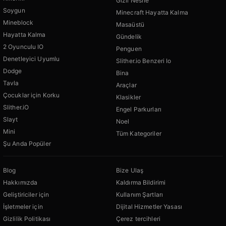
Gizli Nesne
Soygun
Minecraft Hayatta Kalma
Mineblock
Masaüstü
Hayatta Kalma
Gündelik
2 Oyunculu IO
Penguen
Denetleyici Uyumlu
Slither.io Benzeri Io
Dodge
Bina
Tavla
Araçlar
Çocuklar için Korku
Klasikler
Slither.iO
Engel Parkurları
Slayt
Noel
Mini
Tüm Kategoriler
Şu Anda Popüler
Blog
Bize Ulaş
Hakkımızda
Kaldırma Bildirimi
Geliştiriciler için
Kullanım Şartları
İşletmeler için
Dijital Hizmetler Yasası
Gizlilik Politikası
Çerez tercihleri