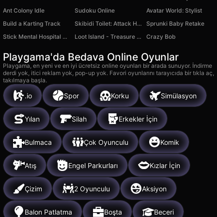
Ant Colony Idle
Sudoku Online
Avatar World: Stylist
Build a Karting Track
Skibidi Toilet: Attack Hole
Sprunki Baby Retake
Stick Mental Hospital Bunker War
Loot Island - Treasure Digger
Crazy Bob
Playgama'da Bedava Online Oyunlar
Playgama, en yeni ve en iyi ücretsiz online oyunları bir arada sunuyor. İndirme
derdi yok, itici reklam yok, pop-up yok. Favori oyunlarını tarayıcıda bir tıkla aç,
takılmaya başla.
.io
Spor
Korku
Simülasyon
Yılan
Silah
Erkekler İçin
Bulmaca
Çok Oyunculu
Komik
Atış
Engel Parkurları
Kızlar İçin
Çizim
2 Oyunculu
Aksiyon
Balon Patlatma
Boşta
Beceri