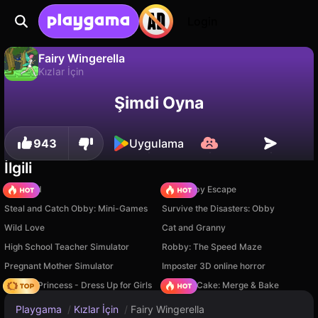
Login
Fairy Wingerella
Kızlar İçin
Fairy Wingerella, Ivan Afanasyev tarafından yapılmış ücretsiz bir kızlar i̇çin oyunudur. Playgama'da oyna.
Hayır
Kaydet
İlerlemeyi kaydet!
Şimdi Oyna
943
Uygulama
İlgili
TB World
Your Obby Escape
Steal and Catch Obby: Mini-Games
Survive the Disasters: Obby
Wild Love
Cat and Granny
High School Teacher Simulator
Robby: The Speed Maze
Pregnant Mother Simulator
Imposter 3D online horror
Fashion Princess - Dress Up for Girls
Piece of Cake: Merge & Bake
Playgama
/
Kızlar İçin
/
Fairy Wingerella