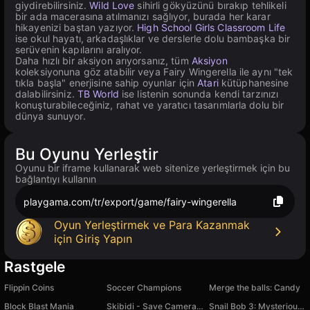
giydirebilirsiniz.
Wild Love
sihirli gökyüzünü bırakıp tehlikeli
bir ada macerasına atılmanızı sağlıyor, burada her karar
hikayenizi baştan yazıyor.
High School Girls Classroom Life
ise okul hayatı, arkadaşlıklar ve derslerle dolu bambaşka bir
serüvenin kapılarını aralıyor.
Daha hızlı bir aksiyon arıyorsanız, tüm
Aksiyon
koleksiyonuna göz atabilir veya Fairy Wingerella ile aynı "tek
tıkla başla" enerjisine sahip oyunlar için
Atari
kütüphanesine
dalabilirsiniz.
TB World
ise listenin sonunda kendi tarzınızı
konuşturabileceğiniz, rahat ve yaratıcı tasarımlarla dolu bir
dünya sunuyor.
Bu Oyunu Yerleştir
Oyunu bir iframe kullanarak web sitenize yerleştirmek için bu
bağlantıyı kullanın
playgama.com/tr/export/game/fairy-wingerella
Oyun Yerleştirmek ve Para Kazanmak
için Giriş Yapın
Rastgele
Flippin Coins
Soccer Champions
Merge the balls: Candy
Block Blast Mania
Skibidi - Save Cameraman
Snail Bob 3: Mysterious Island