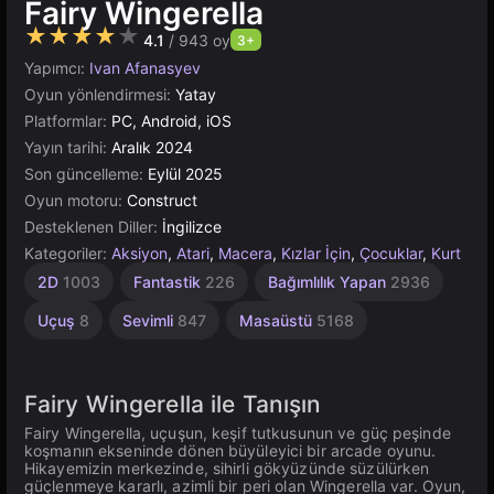
Fairy Wingerella
★★★★★
4.1
/ 943 oy
3+
Yapımcı:
Ivan Afanasyev
Oyun yönlendirmesi:
Yatay
Platformlar:
PC, Android, iOS
Yayın tarihi:
Aralık 2024
Son güncelleme:
Eylül 2025
Oyun motoru:
Construct
Desteklenen Diller:
İngilizce
Kategoriler:
Aksiyon
,
Atari
,
Macera
,
Kızlar İçin
,
Çocuklar
,
Kurt
Bağımsız
Piksel
Tarayıcı
Yapı
1
2D
1003
Fantastik
226
Bağımlılık Yapan
2936
Kişilik
500
438
5019
1217
4147
Uçuş
8
Sevimli
847
Masaüstü
5168
Fairy Wingerella ile Tanışın
Fairy Wingerella, uçuşun, keşif tutkusunun ve güç peşinde
koşmanın ekseninde dönen büyüleyici bir arcade oyunu.
Hikayemizin merkezinde, sihirli gökyüzünde süzülürken
güçlenmeye kararlı, azimli bir peri olan Wingerella var. Oyun,