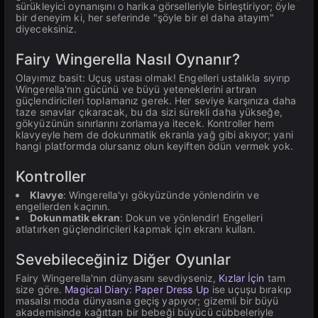
sürükleyici oynanışını o harika görselleriyle birleştiriyor; öyle
bir deneyim ki, her seferinde "şöyle bir el daha atayım"
diyeceksiniz.
Fairy Wingerella Nasıl Oynanır?
Olayımız basit: Uçuş ustası olmak! Engelleri ustalıkla sıyırıp
Wingerella'nın gücünü ve büyü yeteneklerini artıran
güçlendiricileri toplamanız gerek. Her seviye karşınıza daha
taze sınavlar çıkaracak, bu da sizi sürekli daha yükseğe,
gökyüzünün sınırlarını zorlamaya itecek. Kontroller hem
klavyeyle hem de dokunmatik ekranla yağ gibi akıyor; yani
hangi platformda olursanız olun keyiften ödün vermek yok.
Kontroller
Klavye
: Wingerella'yı gökyüzünde yönlendirin ve
engellerden kaçının.
Dokunmatik ekran
: Dokun ve yönlendir! Engelleri
atlatırken güçlendiricileri kapmak için ekranı kullan.
Sevebileceğiniz Diğer Oyunlar
Fairy Wingerella'nın dünyasını sevdiyseniz,
Kızlar İçin
tam
size göre.
Magical Diary: Paper Dress Up
ise uçuşu bırakıp
masalsı moda dünyasına geçiş yapıyor; gizemli bir büyü
akademisinde kağıttan bir bebeği büyücü cübbeleriyle