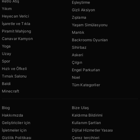
Retro Atış
Eşleştirme
Yıkım
Gizli Aksiyon
Heyecan Verici
Zıplama
İşaretle ve Tıkla
Yaşam Simülasyonu
Piramit Mahjong
Mantık
Canavar Kamyon
Backrooms Oyunları
Yoga
Sihirbaz
Uzay
Askeri
Spor
Çılgın
Hızlı ve Öfkeli
Engel Parkurları
Tırnak Salonu
Noel
Baldi
Tüm Kategoriler
Minecraft
Blog
Bize Ulaş
Hakkımızda
Kaldırma Bildirimi
Geliştiriciler için
Kullanım Şartları
İşletmeler için
Dijital Hizmetler Yasası
Gizlilik Politikası
Çerez tercihleri