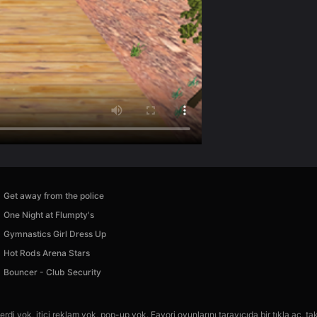
Get away from the police
One Night at Flumpty's
Gymnastics Girl Dress Up
Hot Rods Arena Stars
Bouncer - Club Security
rdi yok, itici reklam yok, pop-up yok. Favori oyunlarını tarayıcıda bir tıkla aç, ta