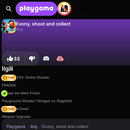
Login
Evony, shoot and collect
Atış
Evony, shoot and collect, App1.games tarafından yapılmış ücretsiz bir atış oyunudur. Playgama'da oyna.
Hayır
Kaydet
İlerlemeyi kaydet!
32
İlgili
Hazmob FPS: Online Shooter
FRAGEN
Escape the Alien Prison
Playground Shooter! Shotgun vs. Ragdolls!
Rise of the Dead
Weapon Upgrade
Playgama
/
Atış
/
Evony, shoot and collect