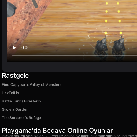
Rastgele
Find Capybara: Valley of Monsters
HexFall.io
Battle Tanks Firestorm
Grow a Garden
The Sorcerer's Refuge
Playgama'da Bedava Online Oyunlar
Playgama, en yeni ve en iyi ücretsiz online oyunları bir arada sunuyor. İndirme de