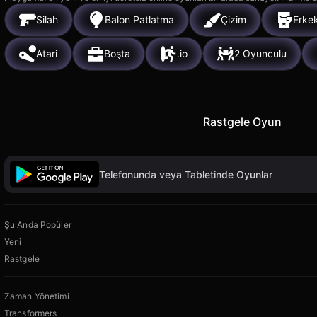
Silah
Balon Patlatma
Çizim
Erkek
Atari
Boşta
.io
2 Oyunculu
Rastgele Oyun
Telefonunda veya Tabletinde Oyunlar
Şu Anda Popüler
Yeni
Rastgele
Zaman Yönetimi
Transformers