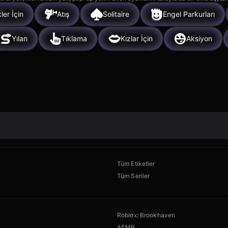
ler İçin
Atış
Solitaire
Engel Parkurları
Yılan
Tıklama
Kızlar İçin
Aksiyon
Tüm Etiketler
Tüm Seriler
Roblox: Brookhaven
ASMR