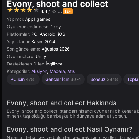
Evony, shoot and collect
★★★★★
4.4
/ 32 oy
12+
Yapımcı:
App1.games
Oyun yönlendirmesi:
Dikey
Platformlar:
PC, Android, iOS
Yayın tarihi:
Kasım 2024
Son güncelleme:
Ağustos 2026
Oyun motoru:
Unity
Desteklenen Diller:
İngilizce
Kategoriler:
Aksiyon
,
Macera
,
Atış
Tarayıcı
Unity
1
PC için
4781
Gençler İçin
3074
Sonsuz
2848
Topl
Kişilik
Çevrimiçi
5021
4146
3174
Evony, shoot and collect Hakkında
Evony, shoot and collect, standart nişancı oyunlarını bir kenara b
mihenk taşı olduğu bambaşka bir dünyaya adım atıyorsun.
Evony, shoot and collect Nasıl Oynanır?
Nişan al, tetiği çek ve bölümleri geçmek için o varilleri darmada