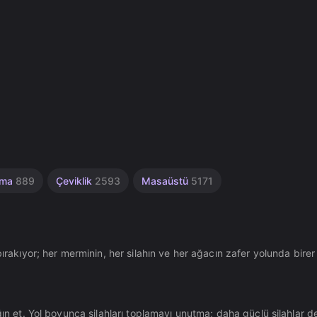
ama
889
Çeviklik
2593
Masaüstü
5171
ırakıyor; her merminin, her silahın ve her ağacın zafer yolunda birer
ğın et. Yol boyunca silahları toplamayı unutma; daha güçlü silahlar 