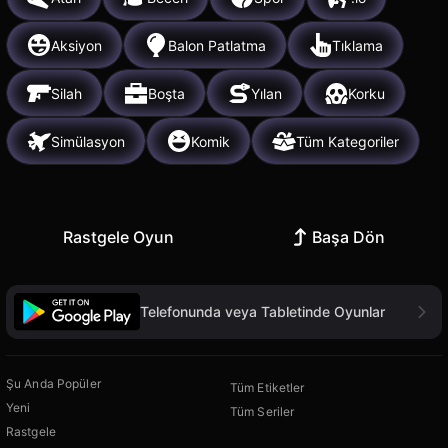
Aksiyon
Balon Patlatma
Tıklama
Silah
Boşta
Yılan
Korku
Simülasyon
Komik
Tüm Kategoriler
Rastgele Oyun
Başa Dön
Telefonunda veya Tabletinde Oyunlar
Şu Anda Popüler
Tüm Etiketler
Yeni
Tüm Seriler
Rastgele