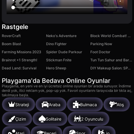
Rastgele
RoverCraft
Neko's Adventure
Block World Combat! Draw Noob's Super Punch!
Boom Blast
Dino Fighter
Parking Now
Farming Missions 2023
Spider Dude Parkour
Foot Doctor
Brainrot +1 Strength!
Stickman Fnite
Tun Tun Sahur and Barry's Prison
Dead Land: Survival
Hero Sheep
DIY Makeup Salon: SPA Makeover
Playgama'da Bedava Online Oyunlar
Playgama, en yeni ve en iyi ücretsiz online oyunları bir arada sunuyor. İndirme
derdi yok, itici reklam yok, pop-up yok. Favori oyunlarını tarayıcıda bir tıkla aç,
takılmaya başla.
Strateji
Araba
Bulmaca
Atış
Çizim
Solitaire
2 Oyunculu
Atari
Beceri
Spor
.io