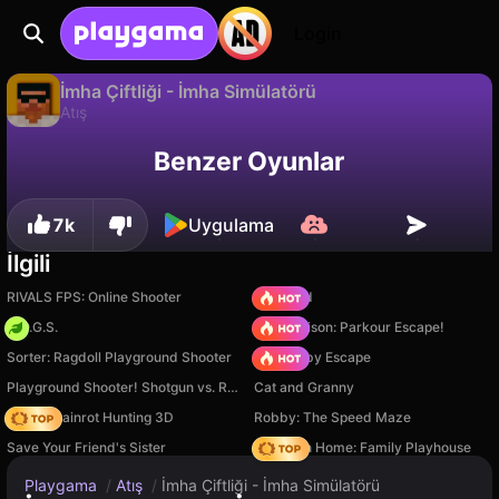
Login
İmha Çiftliği - İmha Simülatörü
Atış
Sadece PC'de
İmha Çiftliği - İmha Simülatörü, Rare Banana Entertainment tarafından yapılmış ücretsiz bir atış oyunudur. Playgama'da oyna.
Benzer Oyunlar
7k
Uygulama
İlgili
RIVALS FPS: Online Shooter
TB World
H.O.G.S.
Barry Prison: Parkour Escape!
Sorter: Ragdoll Playground Shooter
Your Obby Escape
Playground Shooter! Shotgun vs. Ragdolls!
Cat and Granny
Italian Brainrot Hunting 3D
Robby: The Speed Maze
Save Your Friend's Sister
My Town Home: Family Playhouse
Playgama
/
Atış
/
İmha Çiftliği - İmha Simülatörü