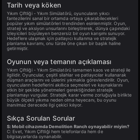
Tarih veya köken
Yıkım Çiftliği - Yıkım Simülatörü, oyuncuların yıkıcı
fantezilerini sanal bir ortamda ortaya çıkarabilecekleri
popüler yıkım simülatörleri trendinden esinlenmiştir. Oyun,
strateji ve aksiyon unsurlarını birleştirerek, dünya çapındaki
izleyicileri büyüleyen benzersiz bir oyun karışımı sunuyor.
Hedeflere ulaşmak için patlayıcı kullanma ve stratejik
planlama kavramı, onu türde öne çıkan bir başlık haline
getirmiştir.
Oyunun veya temanın açıklaması
Yıkım Çiftliği - Yıkım Simülatörü tamamen kaos ve strateji ile
ilgilidir. Oyuncular, çeşitli silahlar ve patlayıcılar kullanarak
düşman araçlarını ve üslerini yıkmakla görevlendirilir. Oyun,
oyuncuların hedeflerini akıllıca seçmeleri ve kaynaklarını
etkin bir şekilde yönetmeleri gerektiğinden stratejik
planlamayı vurgular. Stratejik karar verme zorluğuyla birlikte
büyük ölçekli yıkıma neden olma heyecanı, bu oyunu
inanılmaz derecede ilgi çekici kılıyor.
Sıkça Sorulan Sorular
S: Mobil cihazımda Demolition Ranch oynayabilir miyim?
C: Evet, Yıkım Çiftliği hem telefonlarda hem de
bilgisayarlarda oynanabilir.