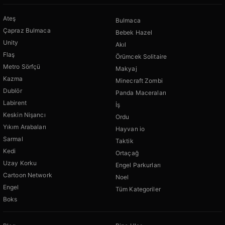
Ateş
Bulmaca
Çapraz Bulmaca
Bebek Hazel
Unity
Akıl
Flaş
Örümcek Solitaire
Metro Sörfçü
Makyaj
Kazma
Minecraft Zombi
Dublör
Panda Maceraları
Labirent
İş
Keskin Nişancı
Ordu
Yıkım Arabaları
Hayvan io
Sarmal
Taktik
Kedi
Ortaçağ
Uzay Korku
Engel Parkurları
Cartoon Network
Noel
Engel
Tüm Kategoriler
Boks