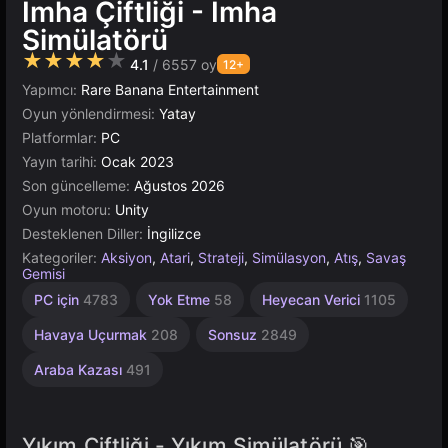
İmha Çiftliği - İmha
Simülatörü
★★★★★
4.1
/ 6557 oy
12+
Yapımcı:
Rare Banana Entertainment
Oyun yönlendirmesi:
Yatay
Platformlar:
PC
Yayın tarihi:
Ocak 2023
Son güncelleme:
Ağustos 2026
Oyun motoru:
Unity
Desteklenen Diller:
İngilizce
Kategoriler:
Aksiyon
,
Atari
,
Strateji
,
Simülasyon
,
Atış
,
Savaş
Gemisi
Çeviklik
Masaüstü
Bağımsız
Sandbox
Artımlı
Yüksek
Asker
Tarayıcı
Açık
Vur
Unity
PC için
4783
Yok Etme
58
Heyecan Verici
1105
Onları
Dünya
Çevrimiçi
Kaliteli
565
2593
5024
72
1219
5174
414
382
3571
64
3175
Havaya Uçurmak
208
Sonsuz
2849
Araba Kazası
491
Yıkım Çiftliği - Yıkım Simülatörü 🎯