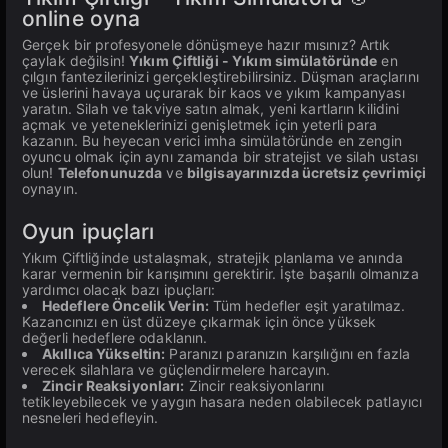
online oyna
Gerçek bir profesyonele dönüşmeye hazır mısınız? Artık
çaylak değilsin!
Yıkım Çiftliği - Yıkım simülatöründe
en
çılgın fantezilerinizi gerçekleştirebilirsiniz. Düşman araçlarını
ve üslerini havaya uçurarak bir kaos ve yıkım kampanyası
yaratın. Silah ve takviye satın almak, yeni kartların kilidini
açmak ve yeteneklerinizi genişletmek için yeterli para
kazanın. Bu heyecan verici imha simülatöründe en zengin
oyuncu olmak için aynı zamanda bir stratejist ve silah ustası
olun!
Telefonunuzda
ve
bilgisayarınızda
ücretsiz
çevrimiçi
oynayın.
Oyun ipuçları
Yıkım Çiftliğinde ustalaşmak, stratejik planlama ve anında
karar vermenin bir karışımını gerektirir. İşte başarılı olmanıza
yardımcı olacak bazı ipuçları:
Hedeflere Öncelik Verin:
Tüm hedefler eşit yaratılmaz.
Kazancınızı en üst düzeye çıkarmak için önce yüksek
değerli hedeflere odaklanın.
Akıllıca Yükseltin:
Paranızı paranızın karşılığını en fazla
verecek silahlara ve güçlendirmelere harcayın.
Zincir Reaksiyonları:
Zincir reaksiyonlarını
tetikleyebilecek ve yaygın hasara neden olabilecek patlayıcı
nesneleri hedefleyin.