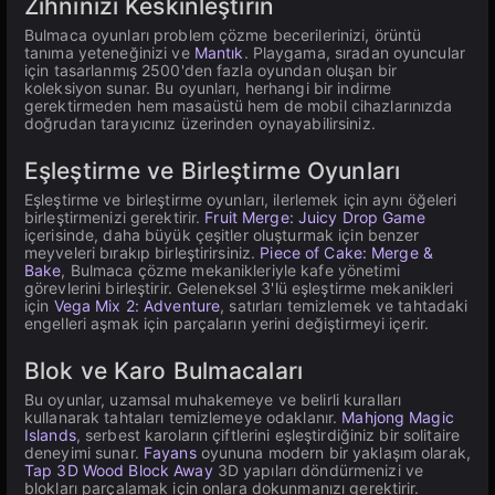
Zihninizi Keskinleştirin
Bulmaca oyunları problem çözme becerilerinizi, örüntü
tanıma yeteneğinizi ve
Mantık
. Playgama, sıradan oyuncular
için tasarlanmış 2500'den fazla oyundan oluşan bir
koleksiyon sunar. Bu oyunları, herhangi bir indirme
gerektirmeden hem masaüstü hem de mobil cihazlarınızda
doğrudan tarayıcınız üzerinden oynayabilirsiniz.
Eşleştirme ve Birleştirme Oyunları
Eşleştirme ve birleştirme oyunları, ilerlemek için aynı öğeleri
birleştirmenizi gerektirir.
Fruit Merge: Juicy Drop Game
içerisinde, daha büyük çeşitler oluşturmak için benzer
meyveleri bırakıp birleştirirsiniz.
Piece of Cake: Merge &
Bake
, Bulmaca çözme mekanikleriyle kafe yönetimi
görevlerini birleştirir. Geleneksel 3'lü eşleştirme mekanikleri
için
Vega Mix 2: Adventure
, satırları temizlemek ve tahtadaki
engelleri aşmak için parçaların yerini değiştirmeyi içerir.
Blok ve Karo Bulmacaları
Bu oyunlar, uzamsal muhakemeye ve belirli kuralları
kullanarak tahtaları temizlemeye odaklanır.
Mahjong Magic
Islands
, serbest karoların çiftlerini eşleştirdiğiniz bir solitaire
deneyimi sunar.
Fayans
oyununa modern bir yaklaşım olarak,
Tap 3D Wood Block Away
3D yapıları döndürmenizi ve
blokları parçalamak için onlara dokunmanızı gerektirir.