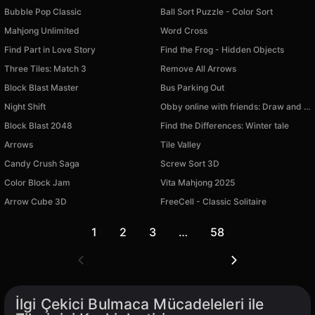
Bubble Pop Classic
Ball Sort Puzzle - Color Sort
Mahjong Unlimited
Word Cross
Find Part in Love Story
Find the Frog - Hidden Objects
Three Tiles: Match 3
Remove All Arrows
Block Blast Master
Bus Parking Out
Night Shift
Obby online with friends: Draw and Jump!
Block Blast 2048
Find the Differences: Winter tale
Arrows
Tile Valley
Candy Crush Saga
Screw Sort 3D
Color Block Jam
Vita Mahjong 2025
Arrow Cube 3D
FreeCell - Classic Solitaire
1
2
3
…
58
İlgi Çekici Bulmaca Mücadeleleri ile