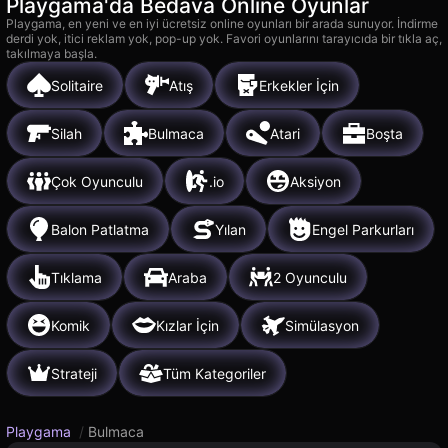
Playgama'da Bedava Online Oyunlar
Playgama, en yeni ve en iyi ücretsiz online oyunları bir arada sunuyor. İndirme
derdi yok, itici reklam yok, pop-up yok. Favori oyunlarını tarayıcıda bir tıkla aç,
takılmaya başla.
Solitaire
Atış
Erkekler İçin
Silah
Bulmaca
Atari
Boşta
Çok Oyunculu
.io
Aksiyon
Balon Patlatma
Yılan
Engel Parkurları
Tıklama
Araba
2 Oyunculu
Komik
Kızlar İçin
Simülasyon
Strateji
Tüm Kategoriler
Playgama
/
Bulmaca