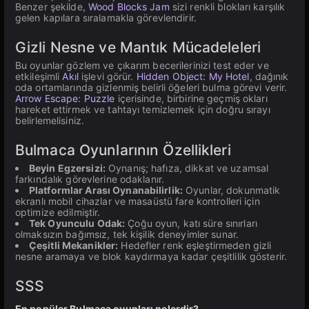
Benzer şekilde,
Wood Blocks Jam
sizi renkli blokları karşılık
gelen kapılara sıralamakla görevlendirir.
Gizli Nesne ve Mantık Mücadeleleri
Bu oyunlar gözlem ve çıkarım becerilerinizi test eder ve
etkileşimli
Akıl
işlevi görür.
Hidden Object: My Hotel
, dağınık
oda ortamlarında gizlenmiş belirli öğeleri bulma görevi verir.
Arrow Escape: Puzzle
içerisinde, birbirine geçmiş okları
hareket ettirmek ve tahtayı temizlemek için doğru sırayı
belirlemelisiniz.
Bulmaca Oyunlarının Özellikleri
Beyin Egzersizi:
Oynanış; hafıza, dikkat ve uzamsal
farkındalık görevlerine odaklanır.
Platformlar Arası Oynanabilirlik:
Oyunlar, dokunmatik
ekranlı mobil cihazlar ve masaüstü fare kontrolleri için
optimize edilmiştir.
Tek Oyunculu Odak:
Çoğu oyun, katı süre sınırları
olmaksızın bağımsız, tek kişilik deneyimler sunar.
Çeşitli Mekanikler:
Hedefler renk eşleştirmeden gizli
nesne aramaya ve blok kaydırmaya kadar çeşitlilik gösterir.
SSS
En popüler Bulmaca oyunları nelerdir?