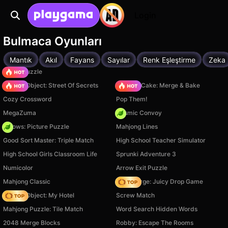
Login
Bulmaca Oyunları
Mantık
Akıl
Fayans
Sayılar
Renk Eşleştirme
Zeka
Arrow Puzzle
Hidden Object: Street Of Secrets
Piece of Cake: Merge & Bake
Cozy Crossword
Pop Them!
MegaZuma
Cosmic Convoy
Arrows: Picture Puzzle
Mahjong Lines
Good Sort Master: Triple Match
High School Teacher Simulator
High School Girls Classroom Life
Sprunki Adventure 3
Numicolor
Arrow Exit Puzzle
Mahjong Classic
Fruit Merge: Juicy Drop Game
Hidden Object: My Hotel
Screw Match
Mahjong Puzzle: Tile Match
Word Search Hidden Words
2048 Merge Blocks
Robby: Escape The Rooms