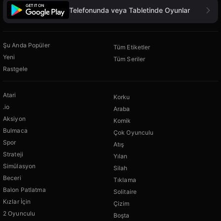
Telefonunda veya Tabletinde Oyunlar
Şu Anda Popüler
Tüm Etiketler
Yeni
Tüm Seriler
Rastgele
Atari
Korku
.io
Araba
Aksiyon
Komik
Bulmaca
Çok Oyunculu
Spor
Atış
Strateji
Yılan
Simülasyon
Silah
Beceri
Tıklama
Balon Patlatma
Solitaire
Kızlar İçin
Çizim
2 Oyunculu
Boşta