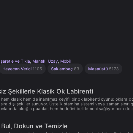
İşaretle ve Tıkla
,
Mantık
,
Uzay
,
Mobil
Heyecan Verici
1105
Saklambaç
83
Masaüstü
5173
z Şekillerle Klasik Ok Labirenti
hem klasik hem de inanılmaz keyifli bir ok labirenti oyunu: oklara 
ıra dışı şekiller sunuyor. Üstelik stamina sistemi veya zaman sınırı g
 sonlarında aldığın puanlar, hem hedefini belirlemeni sağlıyor hem de
 Bul, Dokun ve Temizle