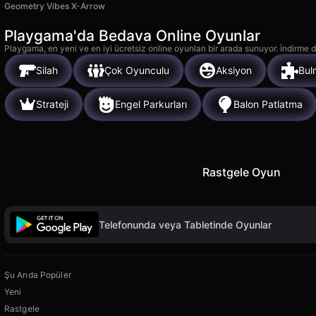
Geometry Vibes X-Arrow
Playgama'da Bedava Online Oyunlar
Playgama, en yeni ve en iyi ücretsiz online oyunları bir arada sunuyor. İndirme de
Silah
Çok Oyunculu
Aksiyon
Bul
Strateji
Engel Parkurları
Balon Patlatma
Rastgele Oyun
Telefonunda veya Tabletinde Oyunlar
Şu Anda Popüler
Yeni
Rastgele