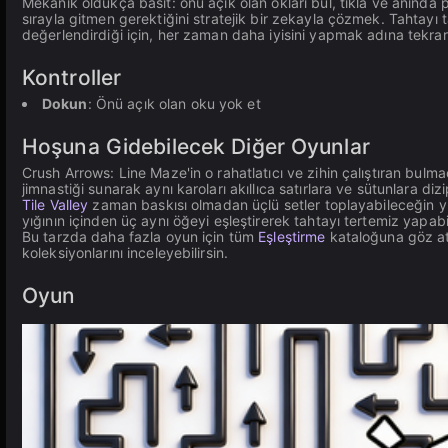
Mekanik oldukça basit: önü açık olan okları bul, tıkla ve anında 
sırayla gitmen gerektiğini stratejik bir zekayla çözmek. Tahtay
değerlendirdiği için, her zaman daha iyisini yapmak adına tekra
Kontroller
Dokun
: Önü açık olan oku yok et
Hoşuna Gidebilecek Diğer Oyunlar
Crush Arrows: Line Maze'in o rahatlatıcı ve zihin çalıştıran bul
jimnastiği sunarak aynı karoları akıllıca satırlara ve sütunlara d
Tile Valley
zaman baskısı olmadan üçlü setler toplayabileceğin 
yığının içinden üç aynı öğeyi eşleştirerek tahtayı tertemiz yapa
Bu tarzda daha fazla oyun için tüm
Eşleştirme
kataloğuna göz at
koleksiyonlarını inceleyebilirsin.
Oyun