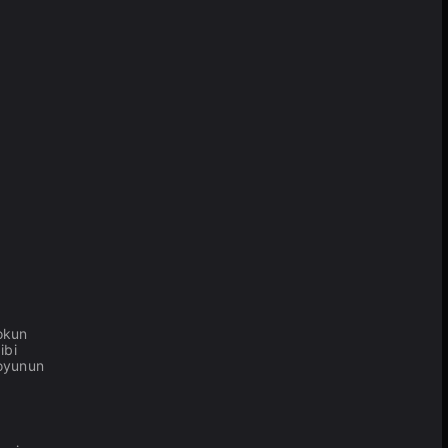
dokun
ibi
 oyunun