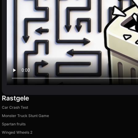
Rastgele
Car Crash Test
Monster Truck Stunt Game
Spartan fruits
Winged Wheels 2