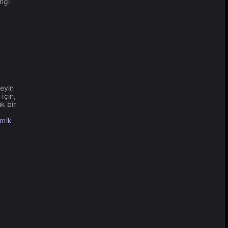
angi
eyin
için,
k bir
mik