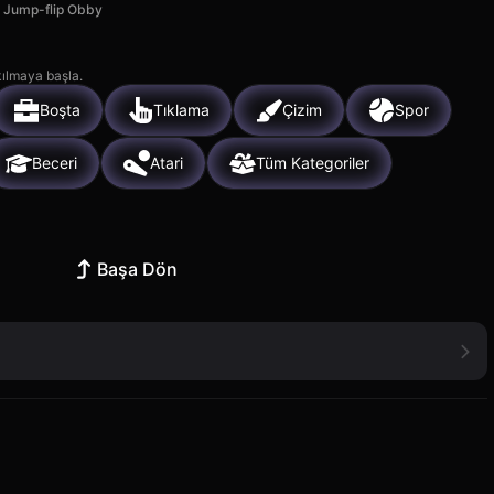
Jump-flip Obby
kılmaya başla.
Boşta
Tıklama
Çizim
Spor
Beceri
Atari
Tüm Kategoriler
Başa Dön