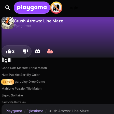
Login
Crush Arrows: Line Maze
Eşleştirme
Crush Arrows: Line Maze, Yodomi tarafından yapılmış ücretsiz bir eşleştirme oyunudur. Playgama'da oyna.
Hayır
Kaydet
İlerlemeyi kaydet!
3
İlgili
Good Sort Master: Triple Match
Nuts Puzzle: Sort By Color
Fruit Merge: Juicy Drop Game
Mahjong Puzzle: Tile Match
Jigpic Solitaire
Favorite Puzzles
Playgama
/
Eşleştirme
/
Crush Arrows: Line Maze