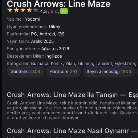
Crush Arrows: Line Maze
★★★★★
4.3
/ 3 oy
7+
Yapımcı:
Yodomi
Oyun yönlendirmesi:
Dikey
Platformlar:
PC, Android, iOS
Yayın tarihi:
Aralık 2025
Son güncelleme:
Ağustos 2026
Desteklenen Diller:
İngilizce
Kategoriler:
Bulmaca
,
Komik
,
Yılan
,
Tıklama
,
Labirent
,
Eşleştirme
,
Geometri
Basit
Durak
1
Gündelik
2309
Hardcore
241
Beyin Jimnastiği
1906
Kişilik
1573
13
164
4145
Crush Arrows: Line Maze ile Tanışın — Eşsi
Crush Arrows: Line Maze, tek bir tatmin edici hedefe odaklanan, 
ve parçalanışlarını izle. Her seviye çözmen gereken eğlenceli ve s
dertler yok; yani tamamen kendi hızında ilerleyebilirsin. Seviye
o rahat ve huzurlu havasını koruyor.
Crush Arrows: Line Maze Nasıl Oynanır —