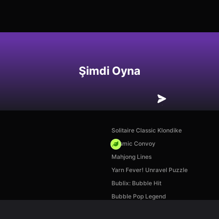
Şimdi Oyna
Solitaire Classic Klondike
Cosmic Convoy
Mahjong Lines
Yarn Fever! Unravel Puzzle
Bublix: Bubble Hit
Bubble Pop Legend