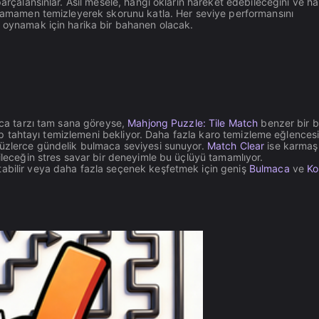
parçalansınlar. Asıl mesele, hangi okların hareket edebileceğini ve h
ı tamamen temizleyerek skorunu katla. Her seviye performansını
r oynamak için harika bir bahanen olacak.
maca tarzı tam sana göreyse,
Mahjong Puzzle: Tile Match
benzer bir b
izip tahtayı temizlemeni bekliyor. Daha fazla karo temizleme eğlencesi 
yüzlerce gündelik bulmaca seviyesi sunuyor.
Match Clear
ise karmaşı
bileceğin stres savar bir deneyimle bu üçlüyü tamamlıyor.
abilir veya daha fazla seçenek keşfetmek için geniş
Bulmaca
ve
Ko