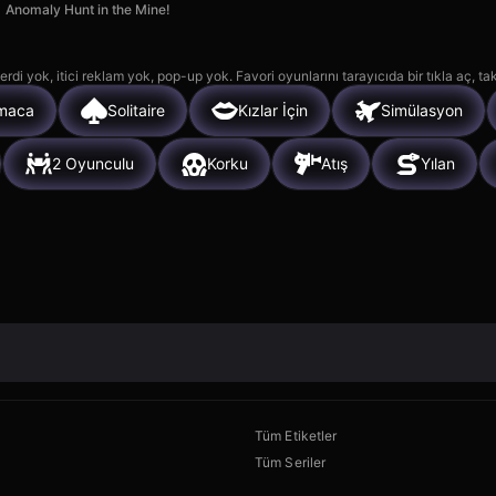
Anomaly Hunt in the Mine!
rdi yok, itici reklam yok, pop-up yok. Favori oyunlarını tarayıcıda bir tıkla aç, ta
maca
Solitaire
Kızlar İçin
Simülasyon
2 Oyunculu
Korku
Atış
Yılan
Tüm Etiketler
Tüm Seriler