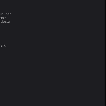
un, her
sınız
e dostu
arklı