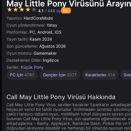
May Little Pony Virüsünü Arayı
★★★★★
4.1
/ 448 oy
12+
Yapımcı:
HardCoreMode
Oyun yönlendirmesi:
Yatay
Platformlar:
PC, Android, iOS
Yayın tarihi:
Kasım 2024
Son güncelleme:
Ağustos 2026
Oyun motoru:
Gamemaker
Desteklenen Diller:
İngilizce
Seriler:
Küçük Pony
Çocuklar
Tarayıcı
GameMaker
PC için
4787
Gençler İçin
3077
Karakterler
414
So
5027
İçin
18
1480
Call May Little Pony Virüsü Hakkında
Call May Little Pony Virus, sevilen karakter Sparkle'ın arkadaşlar
heyecan verici bir taklit oyunudur. İndirmeden ücretsiz çevrimiçi
çekici tarayıcı tabanlı oyun, midillilerin tuhaf dünyasını seven
bulunan Call May Little Pony Virus, sizi saatlerce eğlendirecek
arkadaşlarına – Rarity, Applejack, Rainbow Dash, Pinkie Pie ve F
doğrudan aksiyona dalabilir ve herhangi bir cihazda oyunun renkli