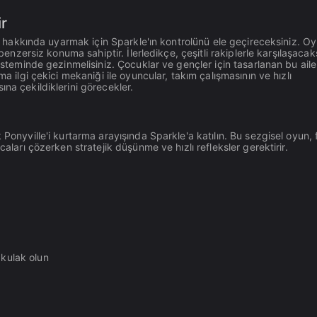
ir
üsü hakkında uyarmak için Sparkle'ın kontrolünü ele geçireceksiniz. Oy
benzersiz konuma sahiptir. İlerledikçe, çeşitli rakiplerle karşılaşacak
sisteminde gezinmelisiniz. Çocuklar ve gençler için tasarlanan bu ail
a ilgi çekici mekaniği ile oyuncular, takım çalışmasının ve hızlı
na çekildiklerini görecekler.
Ponyville'i kurtarma arayışında Sparkle'a katılın. Bu sezgisel oyun, f
aları çözerken stratejik düşünme ve hızlı refleksler gerektirir.
 kulak olun