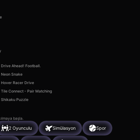
ie
y
Drive Ahead! Football.
Neon Snake
Hover Racer Drive
Tile Connect - Pair Matching
Shikaku Puzzle
kılmaya başla.
2 Oyunculu
Simülasyon
Spor