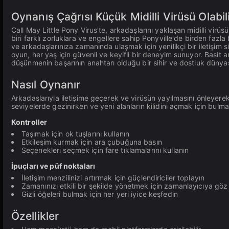
Oynanış Çağrısı Küçük Midilli Virüsü Olabil
Call May Little Pony Virus'te, arkadaşlarını yaklaşan midilli vir
biri farklı zorluklara ve engellere sahip Ponyville'de birden fazla 
ve arkadaşlarınıza zamanında ulaşmak için yenilikçi bir iletişim 
oyun, her yaş için güvenli ve keyifli bir deneyim sunuyor. Basit am
düşünmenin başarının anahtarı olduğu bir sihir ve dostluk dünyası
Nasıl Oynanır
Arkadaşlarıyla iletişime geçerek ve virüsün yayılmasını önleyerek 
seviyelerde gezinirken ve yeni alanların kilidini açmak için bulmac
Kontroller
Taşımak için ok tuşlarını kullanın
Etkileşim kurmak için ara çubuğuna basın
Seçenekleri seçmek için fare tıklamalarını kullanın
İpuçları ve püf noktaları
İletişim menzilinizi artırmak için güçlendiriciler toplayın
Zamanınızı etkili bir şekilde yönetmek için zamanlayıcıya göz
Gizli öğeleri bulmak için her yeri iyice keşfedin
Özellikler