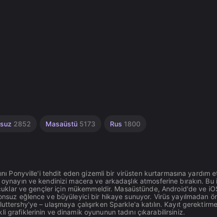
n
nsuz
2852
Masaüstü
5173
Rus
1800
ını Ponyville'i tehdit eden gizemli bir virüsten kurtarmasına yardım et
 oynayın ve kendinizi macera ve arkadaşlık atmosferine bırakın. Bu i
 çocuklar ve gençler için mükemmeldir. Masaüstünde, Android'de ve iO
 sonsuz eğlence ve büyüleyici bir hikaye sunuyor. Virüs yayılmadan ö
luttershy'ye – ulaşmaya çalışırken Sparkle'a katılın. Kayıt gerektirm
 grafiklerinin ve dinamik oyununun tadını çıkarabilirsiniz.