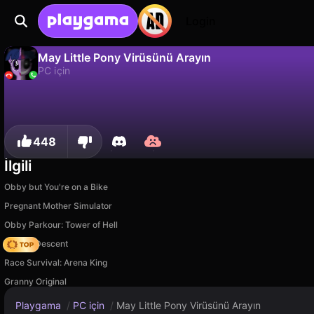
Login
May Little Pony Virüsünü Arayın
PC için
Hayır
Kaydet
İlerlemeyi kaydet!
May Little Pony Virüsünü Arayın, HardCoreMode tarafından yapılmış ücretsiz bir pc için oyunudur. Playgama'da oyna.
448
İlgili
Obby but You're on a Bike
Pregnant Mother Simulator
Obby Parkour: Tower of Hell
Deadly Descent
Race Survival: Arena King
Granny Original
Playgama
/
PC için
/
May Little Pony Virüsünü Arayın