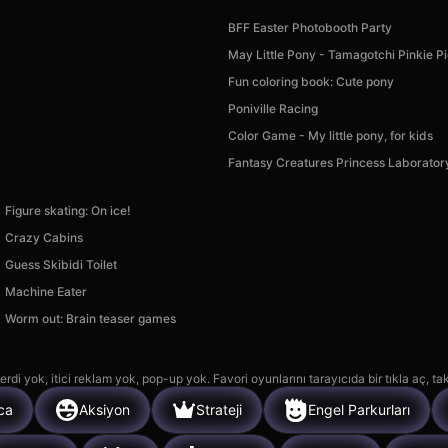
BFF Easter Photobooth Party
May Little Pony - Tamagotchi Pinkie P
Fun coloring book: Cute pony
Poniville Racing
Color Game - My little pony, for kids
Fantasy Creatures Princess Laborator
Figure skating: On ice!
Crazy Cabins
Guess Skibidi Toilet
Machine Eater
Worm out: Brain teaser games
rdi yok, itici reklam yok, pop-up yok. Favori oyunlarını tarayıcıda bir tıkla aç, ta
ca
Aksiyon
Strateji
Engel Parkurları