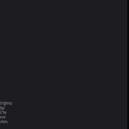
tiğiniz
lgi
S'ta
nce
eden,