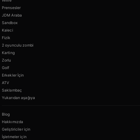
Willie
Prensesler
JDM Araba
Sandbox
Kaleci
Fizik
2 oyunculu zombi
Karting
Zorlu
Golf
Erkekler İçin
ATV
Saklambaç
Yukarıdan aşağıya
Blog
Hakkımızda
Geliştiriciler için
İşletmeler için