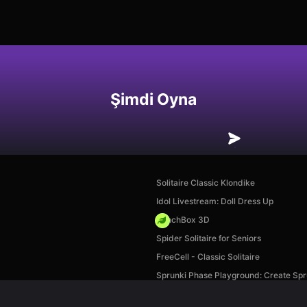
Şimdi Oyna
Solitaire Classic Klondike
Idol Livestream: Doll Dress Up
PunchBox 3D
Spider Solitaire for Seniors
FreeCell - Classic Solitaire
Sprunki Phase Playground: Create Spr