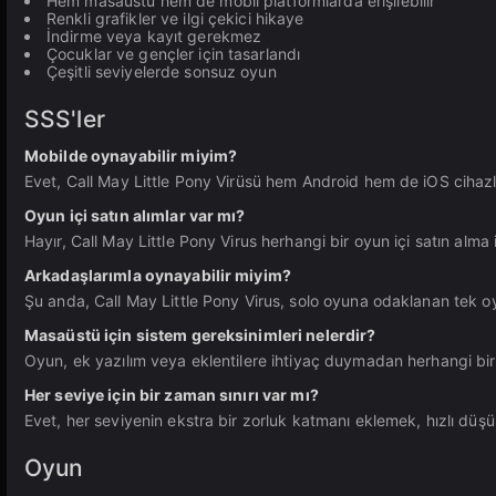
Hem masaüstü hem de mobil platformlarda erişilebilir
Renkli grafikler ve ilgi çekici hikaye
İndirme veya kayıt gerekmez
Çocuklar ve gençler için tasarlandı
Çeşitli seviyelerde sonsuz oyun
SSS'ler
Mobilde oynayabilir miyim?
Evet, Call May Little Pony Virüsü hem Android hem de iOS cihazla
Oyun içi satın alımlar var mı?
Hayır, Call May Little Pony Virus herhangi bir oyun içi satın alm
Arkadaşlarımla oynayabilir miyim?
Şu anda, Call May Little Pony Virus, solo oyuna odaklanan tek o
Masaüstü için sistem gereksinimleri nelerdir?
Oyun, ek yazılım veya eklentilere ihtiyaç duymadan herhangi bir
Her seviye için bir zaman sınırı var mı?
Evet, her seviyenin ekstra bir zorluk katmanı eklemek, hızlı düşü
Oyun