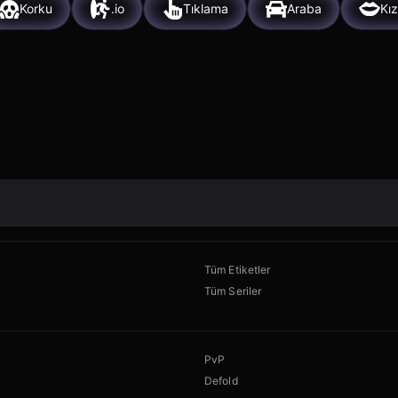
Korku
.io
Tıklama
Araba
Kız
Tüm Etiketler
Tüm Seriler
PvP
Defold