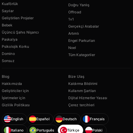
Kuaförlük
Doğru Yanlış
Sayılar
Offroad
Geliştirilen Projeler
1v1
Bebek
Gerçekçi Arabalar
Üçüncü Şahıs Nişancı
Artımlı
Paskalya
Engel Parkurları
Psikolojik Korku
Noel
Domino
Tüm Kategoriler
Sonsuz
Blog
Bize Ulaş
Hakkımızda
Kaldırma Bildirimi
Geliştiriciler için
Kullanım Şartları
İşletmeler için
Dijital Hizmetler Yasası
Gizlilik Politikası
Çerez tercihleri
English
Español
Deutsch
Français
Italiano
Português
Türkçe
Polski