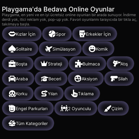
Playgama'da Bedava Online Oyunlar
Playgama, en yeni ve en iyi ücretsiz online oyunları bir arada sunuyor. İndirme
derdi yok, itici reklam yok, pop-up yok. Favori oyunlarını tarayıcıda bir tıkla aç,
takılmaya başla.
Kızlar İçin
Spor
Erkekler İçin
Solitaire
Simülasyon
Komik
Boşta
Strateji
Bulmaca
Atış
Araba
Beceri
Aksiyon
Silah
Korku
Yılan
Tıklama
Engel Parkurları
2 Oyunculu
Çizim
Tüm Kategoriler