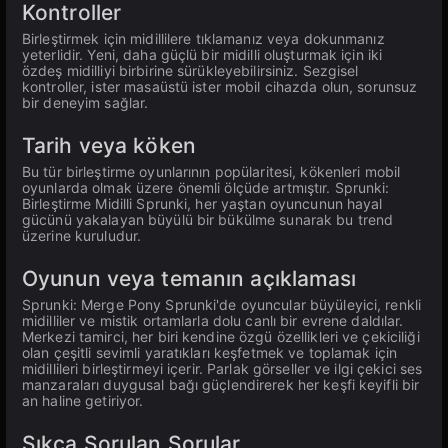
Kontroller
Birleştirmek için midillilere tıklamanız veya dokunmanız
yeterlidir. Yeni, daha güçlü bir midilli oluşturmak için iki
özdeş midilliyi birbirine sürükleyebilirsiniz. Sezgisel
kontroller, ister masaüstü ister mobil cihazda olun, sorunsuz
bir deneyim sağlar.
Tarih veya köken
Bu tür birleştirme oyunlarının popülaritesi, kökenleri mobil
oyunlarda olmak üzere önemli ölçüde artmıştır. Sprunki:
Birleştirme Midilli Sprunki, her yaştan oyuncunun hayal
gücünü yakalayan büyülü bir bükülme sunarak bu trend
üzerine kuruludur.
Oyunun veya temanın açıklaması
Sprunki: Merge Pony Sprunki'de oyuncular büyüleyici, renkli
midilliler ve mistik ortamlarla dolu canlı bir evrene daldılar.
Merkezi tamirci, her biri kendine özgü özellikleri ve çekiciliği
olan çeşitli sevimli yaratıkları keşfetmek ve toplamak için
midillileri birleştirmeyi içerir. Parlak görseller ve ilgi çekici ses
manzaraları duygusal bağı güçlendirerek her keşfi keyifli bir
an haline getiriyor.
Sıkça Sorulan Sorular