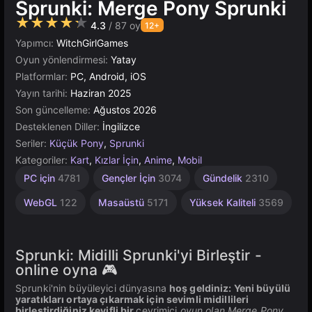
Sprunki: Merge Pony Sprunki
★★★★★
4.3
/ 87 oy
12+
Yapımcı:
WitchGirlGames
Oyun yönlendirmesi:
Yatay
Platformlar:
PC, Android, iOS
Yayın tarihi:
Haziran 2025
Son güncelleme:
Ağustos 2026
Desteklenen Diller:
İngilizce
Seriler:
Küçük Pony
,
Sprunki
Kategoriler:
Kart
,
Kızlar İçin
,
Anime
,
Mobil
Basit
Çocuklar
Tarayıcı
Yapı
Rus
PC için
4781
Gençler İçin
3074
Gündelik
2310
1796
1573
500
5021
İçin
1480
WebGL
122
Masaüstü
5171
Yüksek Kaliteli
3569
Sprunki: Midilli Sprunki'yi Birleştir -
online oyna 🎮
Sprunki'nin büyüleyici dünyasına
hoş geldiniz: Yeni büyülü
yaratıkları ortaya çıkarmak için sevimli midillileri
birleştirdiğiniz keyifli bir
çevrimiçi
oyun olan Merge Pony