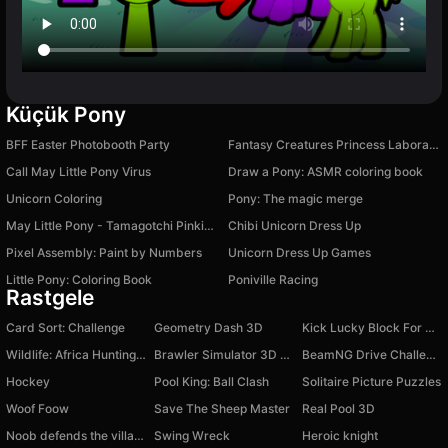
Küçük Pony
BFF Easter Photobooth Party
Fantasy Creatures Princess Laboratory
Call May Little Pony Virus
Draw a Pony: ASMR coloring book
Unicorn Coloring
Pony: The magic merge
May Little Pony - Tamagotchi Pinkie Pie
Chibi Unicorn Dress Up
Pixel Assembly: Paint by Numbers
Unicorn Dress Up Games
Little Pony: Coloring Book
Poniville Racing
Rastgele
Card Sort: Challenge
Geometry Dash 3D
Kick Lucky Block For Brainrot
Wildlife: Africa Hunting 3D
Brawler Simulator 3D First Person Shooter
BeamNG Drive Challenge
Hockey
Pool King: Ball Clash
Solitaire Picture Puzzles
Woof Foow
Save The Sheep Master
Real Pool 3D
Noob defends the village
Swing Wreck
Heroic knight