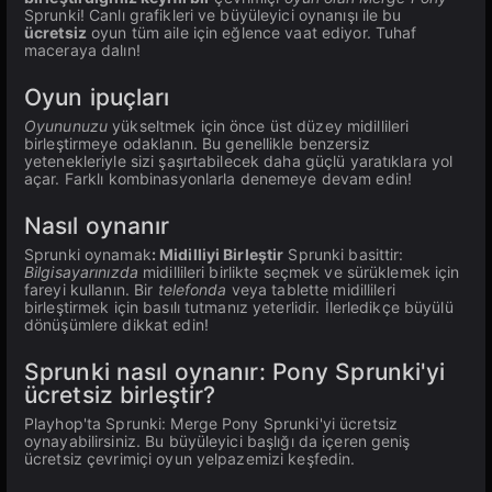
Sprunki! Canlı grafikleri ve büyüleyici oynanışı ile bu
ücretsiz
oyun tüm aile için eğlence vaat ediyor. Tuhaf
maceraya dalın!
Oyun ipuçları
Oyununuzu
yükseltmek için önce üst düzey midillileri
birleştirmeye odaklanın. Bu genellikle benzersiz
yetenekleriyle sizi şaşırtabilecek daha güçlü yaratıklara yol
açar. Farklı kombinasyonlarla denemeye devam edin!
Nasıl oynanır
Sprunki oynamak
: Midilliyi Birleştir
Sprunki basittir:
Bilgisayarınızda
midillileri birlikte seçmek ve sürüklemek için
fareyi kullanın. Bir
telefonda
veya tablette midillileri
birleştirmek için basılı tutmanız yeterlidir. İlerledikçe büyülü
dönüşümlere dikkat edin!
Sprunki nasıl oynanır: Pony Sprunki'yi
ücretsiz birleştir?
Playhop'ta Sprunki: Merge Pony Sprunki'yi ücretsiz
oynayabilirsiniz. Bu büyüleyici başlığı da içeren geniş
ücretsiz çevrimiçi oyun yelpazemizi keşfedin.