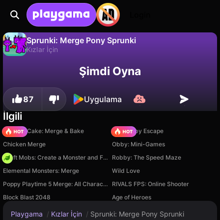
Login
Sprunki: Merge Pony Sprunki
Kızlar İçin
Hayır
Kaydet
İlerlemeyi kaydet!
Sprunki: Merge Pony Sprunki, WitchGirlGames tarafından yapılmış ücretsiz bir kızlar i̇çin oyunudur. Playgama'da oyna.
Şimdi Oyna
87
Uygulama
İlgili
Piece of Cake: Merge & Bake
Your Obby Escape
Chicken Merge
Obby: Mini-Games
Craft Mobs: Create a Monster and Fight!
Robby: The Speed Maze
Elemental Monsters: Merge
Wild Love
Poppy Playtime 5 Merge: All Characters
RIVALS FPS: Online Shooter
Block Blast 2048
Age of Heroes
Playgama
/
Kızlar İçin
/
Sprunki: Merge Pony Sprunki