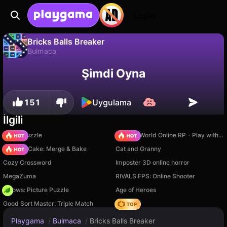
Login
Bricks Balls Breaker
Bulmaca
Bricks Balls Breaker, Drivix Games tarafından yapılmış ücretsiz bir bulmaca oyunudur. Playgama'da oyna.
Hayır
Kaydet
İlerlemeyi kaydet!
Şimdi Oyna
151
Uygulama
İlgili
Arrow Puzzle
Sprunki World Online RP - Play with Friends!
Piece of Cake: Merge & Bake
Cat and Granny
Cozy Crossword
Imposter 3D online horror
MegaZuma
RIVALS FPS: Online Shooter
Arrows: Picture Puzzle
Age of Heroes
Good Sort Master: Triple Match
Hedgies
Playgama
/
Bulmaca
/
Bricks Balls Breaker