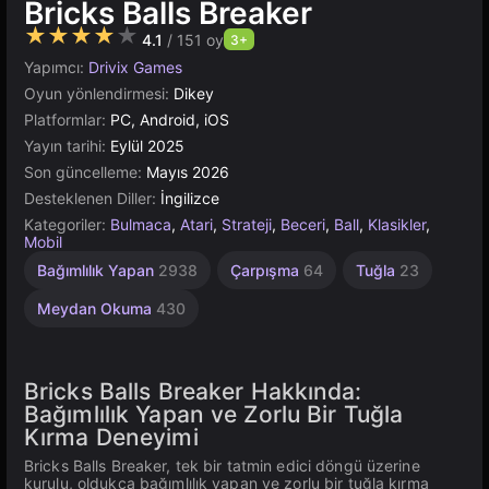
Bricks Balls Breaker
★★★★★
4.1
/ 151 oy
3+
Yapımcı:
Drivix Games
Oyun yönlendirmesi:
Dikey
Platformlar:
PC, Android, iOS
Yayın tarihi:
Eylül 2025
Son güncelleme:
Mayıs 2026
Desteklenen Diller:
İngilizce
Kategoriler:
Bulmaca
,
Atari
,
Strateji
,
Beceri
,
Ball
,
Klasikler
,
Mobil
Bağımlılık Yapan
2938
Çarpışma
64
Tuğla
23
Meydan Okuma
430
Bricks Balls Breaker Hakkında:
Bağımlılık Yapan ve Zorlu Bir Tuğla
Kırma Deneyimi
Bricks Balls Breaker, tek bir tatmin edici döngü üzerine
kurulu, oldukça bağımlılık yapan ve zorlu bir tuğla kırma