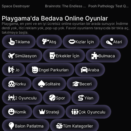
Space Destroyer
Brainrots: The Endless Stair
Pooh Pathology Test Quiz
Playgama'da Bedava Online Oyunlar
Playgama, en yeni ve en iyi ücretsiz online oyunları bir arada sunuyor. İndirme
derdi yok, itici reklam yok, pop-up yok. Favori oyunlarını tarayıcıda bir tıkla aç,
takılmaya başla.
Tıklama
Atış
Kızlar İçin
Atari
Simülasyon
Erkekler İçin
Bulmaca
.io
Engel Parkurları
Araba
Korku
Solitaire
Beceri
2 Oyunculu
Spor
Yılan
Komik
Strateji
Çok Oyunculu
Balon Patlatma
Tüm Kategoriler