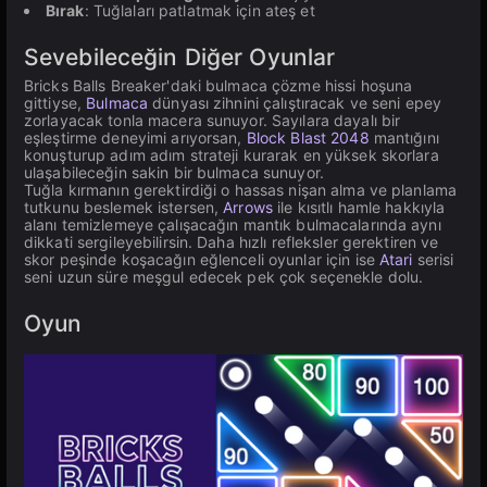
Bırak
: Tuğlaları patlatmak için ateş et
Sevebileceğin Diğer Oyunlar
Bricks Balls Breaker'daki bulmaca çözme hissi hoşuna
gittiyse,
Bulmaca
dünyası zihnini çalıştıracak ve seni epey
zorlayacak tonla macera sunuyor. Sayılara dayalı bir
eşleştirme deneyimi arıyorsan,
Block Blast 2048
mantığını
konuşturup adım adım strateji kurarak en yüksek skorlara
ulaşabileceğin sakin bir bulmaca sunuyor.
Tuğla kırmanın gerektirdiği o hassas nişan alma ve planlama
tutkunu beslemek istersen,
Arrows
ile kısıtlı hamle hakkıyla
alanı temizlemeye çalışacağın mantık bulmacalarında aynı
dikkati sergileyebilirsin. Daha hızlı refleksler gerektiren ve
skor peşinde koşacağın eğlenceli oyunlar için ise
Atari
serisi
seni uzun süre meşgul edecek pek çok seçenekle dolu.
Oyun