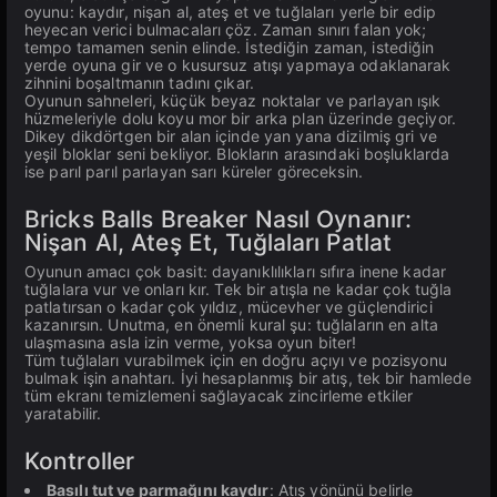
oyunu: kaydır, nişan al, ateş et ve tuğlaları yerle bir edip
heyecan verici bulmacaları çöz. Zaman sınırı falan yok;
tempo tamamen senin elinde. İstediğin zaman, istediğin
yerde oyuna gir ve o kusursuz atışı yapmaya odaklanarak
zihnini boşaltmanın tadını çıkar.
Oyunun sahneleri, küçük beyaz noktalar ve parlayan ışık
hüzmeleriyle dolu koyu mor bir arka plan üzerinde geçiyor.
Dikey dikdörtgen bir alan içinde yan yana dizilmiş gri ve
yeşil bloklar seni bekliyor. Blokların arasındaki boşluklarda
ise parıl parıl parlayan sarı küreler göreceksin.
Bricks Balls Breaker Nasıl Oynanır:
Nişan Al, Ateş Et, Tuğlaları Patlat
Oyunun amacı çok basit: dayanıklılıkları sıfıra inene kadar
tuğlalara vur ve onları kır. Tek bir atışla ne kadar çok tuğla
patlatırsan o kadar çok yıldız, mücevher ve güçlendirici
kazanırsın. Unutma, en önemli kural şu: tuğlaların en alta
ulaşmasına asla izin verme, yoksa oyun biter!
Tüm tuğlaları vurabilmek için en doğru açıyı ve pozisyonu
bulmak işin anahtarı. İyi hesaplanmış bir atış, tek bir hamlede
tüm ekranı temizlemeni sağlayacak zincirleme etkiler
yaratabilir.
Kontroller
Basılı tut ve parmağını kaydır
: Atış yönünü belirle