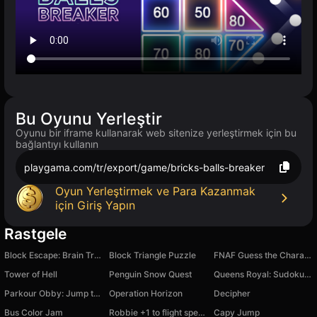
Bu Oyunu Yerleştir
Oyunu bir iframe kullanarak web sitenize yerleştirmek için bu
bağlantıyı kullanın
playgama.com/tr/export/game/bricks-balls-breaker
Oyun Yerleştirmek ve Para Kazanmak
için Giriş Yapın
Rastgele
Block Escape: Brain Training
Block Triangle Puzzle
FNAF Guess the Character
Tower of Hell
Penguin Snow Quest
Queens Royal: Sudoku Puzzle
Parkour Obby: Jump to Victory
Operation Horizon
Decipher
Bus Color Jam
Robbie +1 to flight speed
Capy Jump