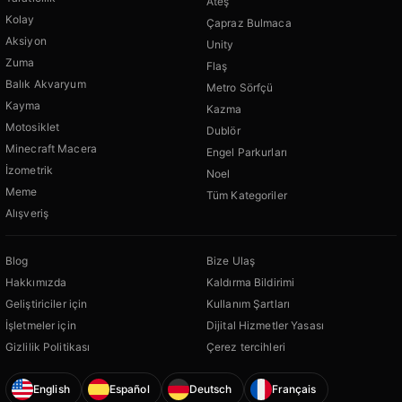
Ateş
Kolay
Çapraz Bulmaca
Aksiyon
Unity
Zuma
Flaş
Balık Akvaryum
Metro Sörfçü
Kayma
Kazma
Motosiklet
Dublör
Minecraft Macera
Engel Parkurları
İzometrik
Noel
Meme
Tüm Kategoriler
Alışveriş
Blog
Bize Ulaş
Hakkımızda
Kaldırma Bildirimi
Geliştiriciler için
Kullanım Şartları
İşletmeler için
Dijital Hizmetler Yasası
Gizlilik Politikası
Çerez tercihleri
English
Español
Deutsch
Français