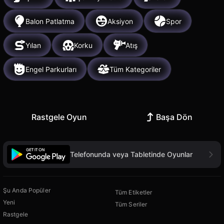
Balon Patlatma
Aksiyon
Spor
Yılan
Korku
Atış
Engel Parkurları
Tüm Kategoriler
Rastgele Oyun
Başa Dön
Telefonunda veya Tabletinde Oyunlar
Şu Anda Popüler
Tüm Etiketler
Yeni
Tüm Seriler
Rastgele