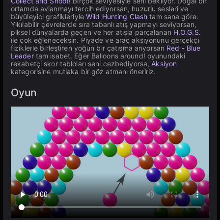
Collect and Shoot!
birçok seviyesiyle seni bekliyor. Doğal bir
ortamda avlanmayı tercih ediyorsan, huzurlu sesleri ve
büyüleyici grafikleriyle
Wild Hunting Clash
tam sana göre.
Yıkılabilir çevrelerde sıra tabanlı atış yapmayı seviyorsan,
piksel dünyalarda geçen ve her atışla parçalanan
H.O.G.S.
ile çok eğleneceksin. Piyade ve araç aksiyonunu gerçekçi
fiziklerle birleştiren yoğun bir çatışma arıyorsan
Red - Blue
Leader
tam isabet. Eğer Balloons around! oyunundaki
rekabetçi skor tabloları seni cezbediyorsa,
Aksiyon
kategorisine mutlaka bir göz atmanı öneririz.
Oyun