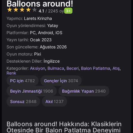
Balloons around!
★★★★★
4.1
/ 2245 oy
3+
Yapımcı:
Larets Krinzha
Oyun yönlendirmesi:
Yatay
Platformlar:
PC, Android, iOS
Yayın tarihi:
Ocak 2023
Son güncelleme:
Ağustos 2026
Oyun motoru:
Pixi
Desteklenen Diller:
İngilizce
Kategoriler:
Aksiyon
,
Bulmaca
,
Beceri
,
Balon Patlatma
,
Atış
,
Renk
Çeviklik
Masaüstü
Zamanlama
Bebek
Yüksek
Basit
Çocuklar
Tarayıcı
1
Renk
PC için
4782
Gençler İçin
3074
Eşleştirme
Kişilik
1573
Kaliteli
2593
5023
276
5173
İçin
195
4145
3570
1480
274
Beyin Jimnastiği
1906
Bağımlılık Yapan
2940
Sonsuz
2848
Akıl
1237
Balloons around! Hakkında: Klasiklerin
Ötesinde Bir Balon Patlatma Deneyimi