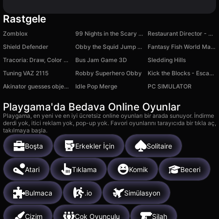
Rastgele
Zomblox
99 Nights in the Scary Forest!
Restaurant Director - FastFood 3D
Shield Defender
Obby the Squid Jump Rope
Fantasy Fish World Mahjong
Tracoria: Draw, Color & Match
Bus Jam Game 3D
Sledding Hills
Tuning VAZ 2115
Robby Superhero Obby
Kick the Blocks - Escape Memes and Collect Mutants
Akinator guesses objects
Idle Pop Merge
PC SIMULATOR
Playgama'da Bedava Online Oyunlar
Playgama, en yeni ve en iyi ücretsiz online oyunları bir arada sunuyor. İndirme
derdi yok, itici reklam yok, pop-up yok. Favori oyunlarını tarayıcıda bir tıkla aç,
takılmaya başla.
Boşta
Erkekler İçin
Solitaire
Atari
Tıklama
Komik
Beceri
Bulmaca
.io
Simülasyon
Çizim
Çok Oyunculu
Silah