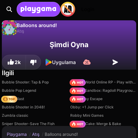
Login
Balloons around!
Atış
Balloons around!, Larets Krinzha tarafından yapılmış ücretsiz bir atış oyunudur. Playgama'da oyna.
Hayır
Kaydet
İlerlemeyi kaydet!
Şimdi Oyna
2k
Uygulama
İlgili
Bubble Shooter: Tap & Pop
Sprunki World Online RP - Play with Friends!
Bubble Pop Legend
Sprunki Sandbox: Ragdoll Playground Mode
Bubble Blast
Your Obby Escape
Bubble Shooter in 2048!
Obby: +1 Jump per Click
Zumbla classic
Robby Mini Games
Sniper Shooter-Save The Fish
Piece of Cake: Merge & Bake
Playgama
/
Atış
/
Balloons around!