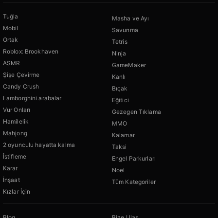
Tuğla
Masha ve Ayı
Mobil
Savunma
Ortak
Tetris
Roblox: Brookhaven
Ninja
ASMR
GameMaker
Şişe Çevirme
Kanlı
Candy Crush
Bıçak
Lamborghini arabalar
Eğitici
Vur Onları
Gezegen Tıklama
Hamilelik
MMO
Mahjong
Kalamar
2 oyunculu hayatta kalma
Taksi
İstifleme
Engel Parkurları
Karar
Noel
İnşaat
Tüm Kategoriler
Kızlar İçin
Blog
Bize Ulaş