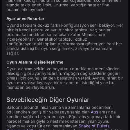
hakkının kaldığını ekranın sol üst köşesindeki skorun hemen
altında takip edebilirsin. Unutma, yaptığın hatalar final
puanını etkileyecek!
Ayarlar ve Rekorlar
Oyunda toplam dokuz farklı konfigürasyon seni bekliyor. Her
birinin kendi rekoru ve ayrı bir skor tablosu var; bunları
bölümü kazandıktan sonra çıkan Zafer Menüsü'nde
inceleyebilirsin. Genel skor tablosu, dokuz
konfigürasyondaki toplam performansını gösteriyor. Yani her
alanda usta işi bir oyun sergilemek, zirveye tırmanmanı
sağlar.
Oyun Alanını Kişiselleştirme
Oyun alanının şeklini ve boyutunu duraklatma menüsünden
dilediğin gibi ayarlayabilirsin. Yaptığın değişikliklerin geçerli
olması için oyunu yeniden başlatman yeterli. Ayrıca, rahat bir
oyun mu yoksa kıyasıya bir rekabet mi istediğini yine bu
menüden belirleyebilirsin.
Sevebileceğin Diğer Oyunlar
Balloons around!, nişan alma ve zamanlama becerilerini
ödüllendiren geniş bir yelpazeye sahip olan
Atış
arasında
kendine sağlam bir yer ediniyor. Eğer atış yapmayı farklı bir
hareket mekaniğiyle birleştirmek istersen, yılan oyunu,
nişancı ve koşu türlerini harmanlayan
Snake of Bullets: