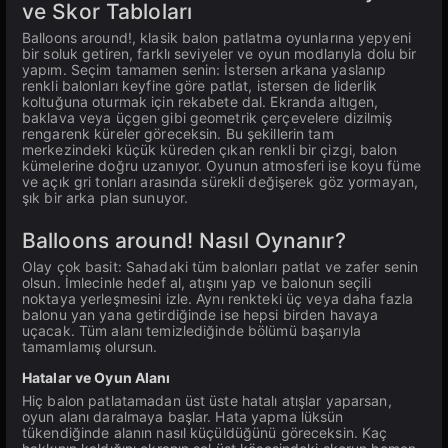
ve Skor Tabloları
Balloons around!, klasik balon patlatma oyunlarına yepyeni
bir soluk getiren, farklı seviyeler ve oyun modlarıyla dolu bir
yapım. Seçim tamamen senin: İstersen arkana yaslanıp
renkli balonları keyfine göre patlat, istersen de liderlik
koltuğuna oturmak için rekabete dal. Ekranda altıgen,
baklava veya üçgen gibi geometrik çerçevelere dizilmiş
rengarenk küreler göreceksin. Bu şekillerin tam
merkezindeki küçük küreden çıkan renkli bir çizgi, balon
kümelerine doğru uzanıyor. Oyunun atmosferi ise koyu füme
ve açık gri tonları arasında sürekli değişerek göz yormayan,
şık bir arka plan sunuyor.
Balloons around! Nasıl Oynanır?
Olay çok basit: Sahadaki tüm balonları patlat ve zafer senin
olsun. İmlecinle hedef al, atışını yap ve balonun seçili
noktaya yerleşmesini izle. Aynı renkteki üç veya daha fazla
balonu yan yana getirdiğinde ise hepsi birden havaya
uçacak. Tüm alanı temizlediğinde bölümü başarıyla
tamamlamış olursun.
Hatalar ve Oyun Alanı
Hiç balon patlatamadan üst üste hatalı atışlar yaparsan,
oyun alanı daralmaya başlar. Hata yapma lüksün
tükendiğinde alanın nasıl küçüldüğünü göreceksin. Kaç