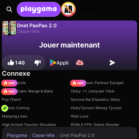
Login
Onet PaoPao 2.0
Casse-tête
Sauvegardez la
Non
Enregistrer
Onet PaoPao 2.0 est un jeu de casse-tête gratuit par MadiGameDev. Joue-y en ligne sur Playgama.
Jouer maintenant
progression !
140
Appli
Connexe
Arrow Puzzle
Barry Prison: Parkour Escape!
Piece of Cake: Merge & Bake
Obby: +1 Jump per Click
Pop Them!
Survive the Disasters: Obby
Cosmic Convoy
ObbyTycoon: Money Tycoon
Mahjong Lines
Wild Love
High School Teacher Simulator
RIVALS FPS: Online Shooter
Playgama
/
Casse-tête
/
Onet PaoPao 2.0