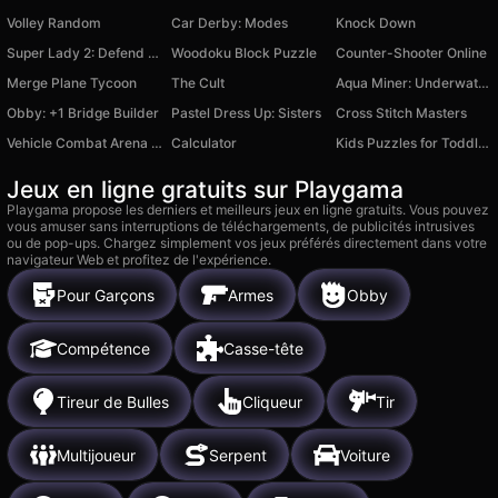
Volley Random
Car Derby: Modes
Knock Down
Super Lady 2: Defend the City
Woodoku Block Puzzle
Counter-Shooter Online
Merge Plane Tycoon
The Cult
Aqua Miner: Underwater Drilling Game
Obby: +1 Bridge Builder
Pastel Dress Up: Sisters
Cross Stitch Masters
Vehicle Combat Arena 3D
Calculator
Kids Puzzles for Toddlers
Jeux en ligne gratuits sur Playgama
Playgama propose les derniers et meilleurs jeux en ligne gratuits. Vous pouvez
vous amuser sans interruptions de téléchargements, de publicités intrusives
ou de pop-ups. Chargez simplement vos jeux préférés directement dans votre
navigateur Web et profitez de l'expérience.
Pour Garçons
Armes
Obby
Compétence
Casse-tête
Tireur de Bulles
Cliqueur
Tir
Multijoueur
Serpent
Voiture