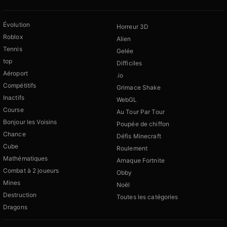
Évolution
Horreur 3D
Roblox
Alien
Tennis
Gelée
top
Difficiles
Aéroport
.io
Compétitifs
Grimace Shake
Inactifs
WebGL
Course
Au Tour Par Tour
Bonjour les Voisins
Poupée de chiffon
Chance
Défis Minecraft
Cube
Roulement
Mathématiques
Arnaque Fortnite
Combat à 2 joueurs
Obby
Mines
Noël
Destruction
Toutes les catégories
Dragons