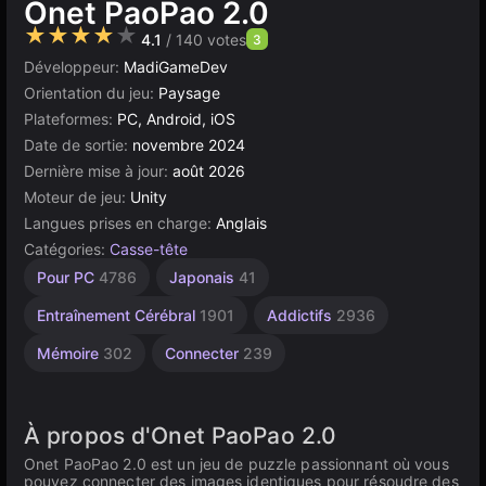
Onet PaoPao 2.0
★★★★★
4.1
/ 140 votes
3
Développeur:
MadiGameDev
Orientation du jeu:
Paysage
Plateformes:
PC, Android, iOS
Date de sortie:
novembre 2024
Dernière mise à jour:
août 2026
Moteur de jeu:
Unity
Langues prises en charge:
Anglais
Catégories:
Casse-tête
Esprit
Collection
Agilité
Bureau
Unity
À 1
Pour PC
4786
Japonais
41
Joueur
1233
2594
5172
en
887
ligne
4127
Entraînement Cérébral
1901
Addictifs
2936
3177
Mémoire
302
Connecter
239
À propos d'Onet PaoPao 2.0
Onet PaoPao 2.0 est un jeu de puzzle passionnant où vous
pouvez connecter des images identiques pour résoudre des