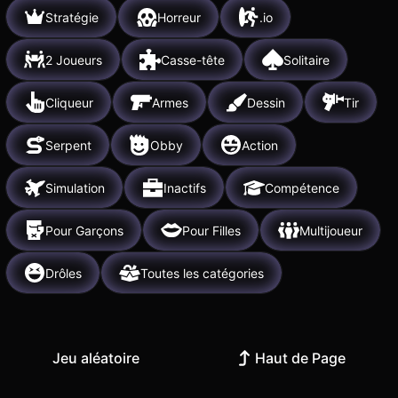
Stratégie
Horreur
.io
2 Joueurs
Casse-tête
Solitaire
Cliqueur
Armes
Dessin
Tir
Serpent
Obby
Action
Simulation
Inactifs
Compétence
Pour Garçons
Pour Filles
Multijoueur
Drôles
Toutes les catégories
Jeu aléatoire
Haut de Page