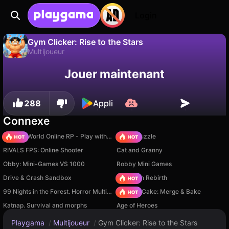
Login
Gym Clicker: Rise to the Stars
Multijoueur
Sauvegardez la
Non
Enregistrer
Jouer maintenant
Gym Clicker: Rise to the Stars est un jeu de multijoueur gratuit par GamesRV. Joue-y en ligne sur Playgama.
progression !
288
Appli
Connexe
Sprunki World Online RP - Play with Friends!
Arrow Puzzle
RIVALS FPS: Online Shooter
Cat and Granny
Obby: Mini-Games VS 1000
Robby Mini Games
Drive & Crash Sandbox
Stickman Rebirth
99 Nights in the Forest. Horror Multiplayer
Piece of Cake: Merge & Bake
Katnap. Survival and morphs
Age of Heroes
Playgama
/
Multijoueur
/
Gym Clicker: Rise to the Stars