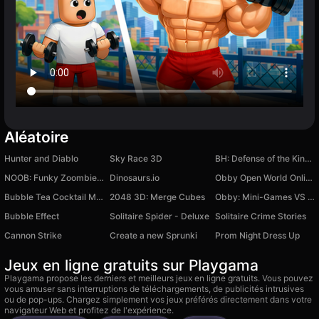
Aléatoire
Hunter and Diablo
Sky Race 3D
BH: Defense of the Kingdom
NOOB: Funky Zoombie Survival
Dinosaurs.io
Obby Open World Online
Bubble Tea Cocktail Maker Mix Drinks
2048 3D: Merge Cubes
Obby: Mini-Games VS 1000
Bubble Effect
Solitaire Spider - Deluxe
Solitaire Crime Stories
Cannon Strike
Create a new Sprunki
Prom Night Dress Up
Jeux en ligne gratuits sur Playgama
Playgama propose les derniers et meilleurs jeux en ligne gratuits. Vous pouvez
vous amuser sans interruptions de téléchargements, de publicités intrusives
ou de pop-ups. Chargez simplement vos jeux préférés directement dans votre
navigateur Web et profitez de l'expérience.