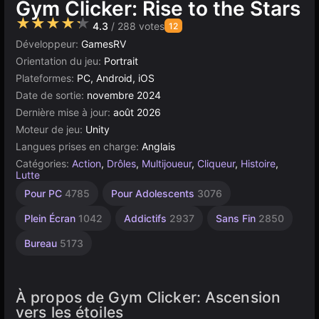
Gym Clicker: Rise to the Stars
★★★★★
4.3
/ 288 votes
12
Développeur:
GamesRV
Orientation du jeu:
Portrait
Plateformes:
PC, Android, iOS
Date de sortie:
novembre 2024
Dernière mise à jour:
août 2026
Moteur de jeu:
Unity
Langues prises en charge:
Anglais
Catégories:
Action
,
Drôles
,
Multijoueur
,
Cliqueur
,
Histoire
,
Lutte
Incrémentaux
Navigateur
Unity
Haute
Pour
À 1
Pour PC
4785
Pour Adolescents
3076
Joueur
Qualité
Enfants
en
5026
564
ligne
3572
4131
1480
Plein Écran
1042
Addictifs
2937
Sans Fin
2850
3175
Bureau
5173
À propos de Gym Clicker: Ascension
vers les étoiles