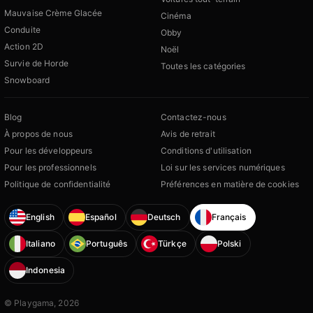
Mauvaise Crème Glacée
Cinéma
Conduite
Obby
Action 2D
Noël
Survie de Horde
Toutes les catégories
Snowboard
Blog
Contactez-nous
À propos de nous
Avis de retrait
Pour les développeurs
Conditions d'utilisation
Pour les professionnels
Loi sur les services numériques
Politique de confidentialité
Préférences en matière de cookies
English
Español
Deutsch
Français
Italiano
Português
Türkçe
Polski
Indonesia
© Playgama, 2026