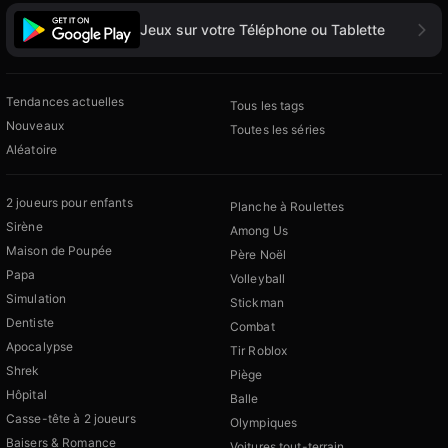
Jeux sur votre Téléphone ou Tablette
Tendances actuelles
Tous les tags
Nouveaux
Toutes les séries
Aléatoire
2 joueurs pour enfants
Planche à Roulettes
Sirène
Among Us
Maison de Poupée
Père Noël
Papa
Volleyball
Simulation
Stickman
Dentiste
Combat
Apocalypse
Tir Roblox
Shrek
Piège
Hôpital
Balle
Casse-tête à 2 joueurs
Olympiques
Baisers & Romance
Voitures tout-terrain