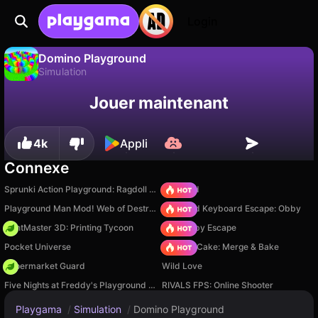
Login
Domino Playground
Simulation
Sauvegardez la
Non
Enregistrer
Domino Playground est un jeu de simulation gratuit par Develop Studio Pro. Joue-y en ligne sur Playgama.
Jouer maintenant
progression !
4k
Appli
Connexe
Sprunki Action Playground: Ragdoll Sandbox
TB World
Playground Man Mod! Web of Destruction!
+1 Speed Keyboard Escape: Obby
PrintMaster 3D: Printing Tycoon
Your Obby Escape
Pocket Universe
Piece of Cake: Merge & Bake
Supermarket Guard
Wild Love
Five Nights at Freddy's Playground Sandbox
RIVALS FPS: Online Shooter
Playgama
/
Simulation
/
Domino Playground