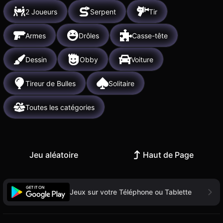
2 Joueurs
Serpent
Tir
Armes
Drôles
Casse-tête
Dessin
Obby
Voiture
Tireur de Bulles
Solitaire
Toutes les catégories
Jeu aléatoire
Haut de Page
Jeux sur votre Téléphone ou Tablette