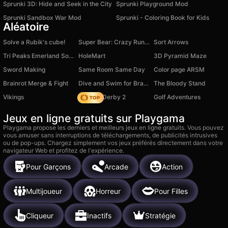
Sprunki 3D: Hide and Seek in the City
Sprunki Playground Mod
Sprunki Sandbox War Mod
Sprunki - Coloring Book for Kids
Aléatoire
Solve a Rubik's cube!
Super Bear: Crazy Runner
Sort Arrows
Tri Peaks Emerland Solitaire
HoleMart
3D Pyramid Maze
Sword Making
Same Room Same Day
Color page ARSM
Brainrot Merge & Fight
Dive and Swim for Brainrots!
The Bloody Stand
Vikings
Zombie Derby 2
Golf Adventures
Jeux en ligne gratuits sur Playgama
Playgama propose les derniers et meilleurs jeux en ligne gratuits. Vous pouvez
vous amuser sans interruptions de téléchargements, de publicités intrusives
ou de pop-ups. Chargez simplement vos jeux préférés directement dans votre
navigateur Web et profitez de l'expérience.
Pour Garçons
Arcade
Action
Multijoueur
Horreur
Pour Filles
Cliqueur
Inactifs
Stratégie