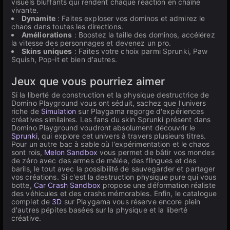
visuels bluffants qui rendent chaque réaction en chaîne
vivante.
Dynamite
: Faites exploser vos dominos et admirez le
chaos dans toutes les directions.
Améliorations
: Boostez la taille des dominos, accélérez
la vitesse des personnages et devenez un pro.
Skins uniques
: Faites votre choix parmi Sprunki, Paw
Squish, Pop-it et bien d'autres.
Jeux que vous pourriez aimer
Si la liberté de construction et la physique destructrice de
Domino Playground vous ont séduit, sachez que l'univers
riche de
Simulation
sur Playgama regorge d'expériences
créatives similaires. Les fans du skin Sprunki présent dans
Domino Playground voudront absolument découvrir le
Sprunki
, qui explore cet univers à travers plusieurs titres.
Pour un autre bac à sable où l'expérimentation et le chaos
sont rois,
Melon Sandbox
vous permet de bâtir vos mondes
de zéro avec des armes de mêlée, des flingues et des
barils, le tout avec la possibilité de sauvegarder et partager
vos créations. Si c'est la destruction physique pure qui vous
botte,
Car Crash Sandbox
propose une déformation réaliste
des véhicules et des crashs mémorables. Enfin, le catalogue
complet de
3D
sur Playgama vous réserve encore plein
d'autres pépites basées sur la physique et la liberté
créative.