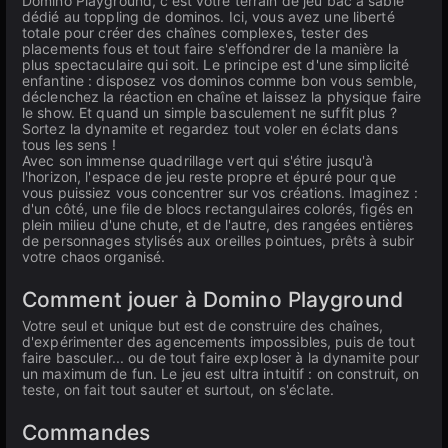
Domino Playground, c'est votre terrain de jeu bac à sable
dédié au toppling de dominos. Ici, vous avez une liberté
totale pour créer des chaînes complexes, tester des
placements fous et tout faire s'effondrer de la manière la
plus spectaculaire qui soit. Le principe est d'une simplicité
enfantine : disposez vos dominos comme bon vous semble,
déclenchez la réaction en chaîne et laissez la physique faire
le show. Et quand un simple basculement ne suffit plus ?
Sortez la dynamite et regardez tout voler en éclats dans
tous les sens !
Avec son immense quadrillage vert qui s'étire jusqu'à
l'horizon, l'espace de jeu reste propre et épuré pour que
vous puissiez vous concentrer sur vos créations. Imaginez :
d'un côté, une file de blocs rectangulaires colorés, figés en
plein milieu d'une chute, et de l'autre, des rangées entières
de personnages stylisés aux oreilles pointues, prêts à subir
votre chaos organisé.
Comment jouer à Domino Playground
Votre seul et unique but est de construire des chaînes,
d'expérimenter des agencements impossibles, puis de tout
faire basculer... ou de tout faire exploser à la dynamite pour
un maximum de fun. Le jeu est ultra intuitif : on construit, on
teste, on fait tout sauter et surtout, on s'éclate.
Commandes