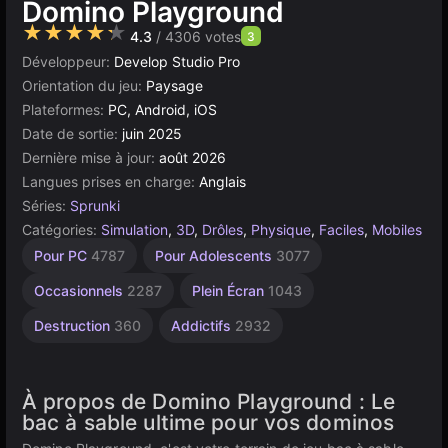
Domino Playground
★★★★★
4.3
/ 4306 votes
3
Développeur:
Develop Studio Pro
Orientation du jeu:
Paysage
Plateformes:
PC, Android, iOS
Date de sortie:
juin 2025
Dernière mise à jour:
août 2026
Langues prises en charge:
Anglais
Séries:
Sprunki
Catégories:
Simulation
,
3D
,
Drôles
,
Physique
,
Faciles
,
Mobiles
Passionnants
Explosion
Roblox
Gravité
Bureau
Bébé
Bac à
Construction
Russes
Simples
Navigateur
Unity
Sans
Haute
Pour
Pour PC
4787
Pour Adolescents
3077
Sable
Qualité
Enfants
276
5173
1800
Fin
en
1571
811
134
208
5027
636
1107
2852
ligne
3572
414
1480
Occasionnels
2287
Plein Écran
1043
3177
Destruction
360
Addictifs
2932
À propos de Domino Playground : Le
bac à sable ultime pour vos dominos