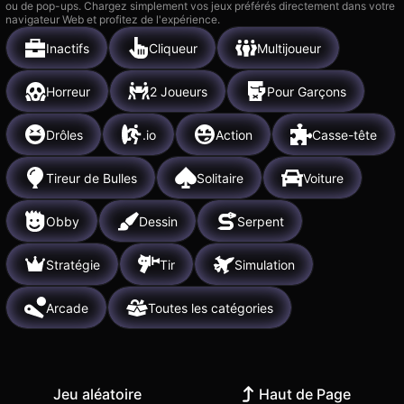
ou de pop-ups. Chargez simplement vos jeux préférés directement dans votre
navigateur Web et profitez de l'expérience.
Inactifs
Cliqueur
Multijoueur
Horreur
2 Joueurs
Pour Garçons
Drôles
.io
Action
Casse-tête
Tireur de Bulles
Solitaire
Voiture
Obby
Dessin
Serpent
Stratégie
Tir
Simulation
Arcade
Toutes les catégories
Jeu aléatoire
Haut de Page