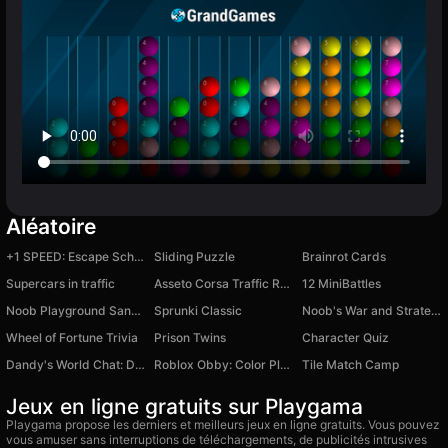
Aléatoire
+1 SPEED: Escape School
Sliding Puzzle
Brainrot Cards
Supercars in traffic
Asseto Corsa Traffic Racer
12 MiniBattles
Noob Playground Sandbox Mod
Sprunki Classic
Noob's War and Strategy against Zombies
Wheel of Fortune Trivia
Prison Twins
Character Quiz
Dandy's World Chat: Dandy Messenger
Roblox Obby: Color Platforms
Tile Match Camp
Jeux en ligne gratuits sur Playgama
Playgama propose les derniers et meilleurs jeux en ligne gratuits. Vous pouvez
vous amuser sans interruptions de téléchargements, de publicités intrusives