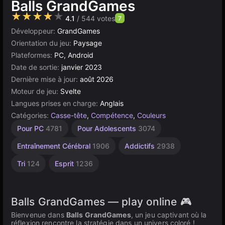
Balls GrandGames
★★★★★
4.1
/ 544 votes
7
Développeur:
GrandGames
Orientation du jeu:
Paysage
Plateformes:
PC, Android
Date de sortie:
janvier 2023
Dernière mise à jour:
août 2026
Moteur de jeu:
Svelte
Langues prises en charge:
Anglais
Catégories:
Casse-tête
,
Compétence
,
Couleurs
Agilité
Bureau
Roulement
Navigateur
À 1
Pour PC
4781
Pour Adolescents
3074
Joueur
2593
5171
5021
59
4144
Entraînement Cérébral
1906
Addictifs
2938
Tri
124
Esprit
1236
Balls GrandGames — play online 🎮
Bienvenue dans
Balls GrandGames
, un jeu captivant où la
réflexion rencontre la stratégie dans un univers coloré !