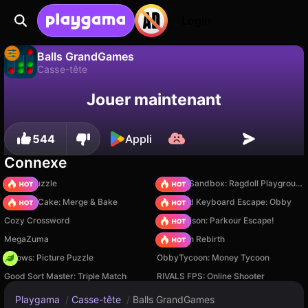
Login
Balls GrandGames
Casse-tête
Sauvegardez la
Non
Enregistrer
Balls GrandGames est un jeu de casse-tête gratuit par GrandGames. Joue-y en ligne sur Playgama.
Jouer maintenant
progression !
544
Appli
Connexe
Arrow Puzzle
Sprunki Sandbox: Ragdoll Playground Mode
Piece of Cake: Merge & Bake
+1 Speed Keyboard Escape: Obby
Cozy Crossword
Barry Prison: Parkour Escape!
MegaZuma
Stickman Rebirth
Arrows: Picture Puzzle
ObbyTycoon: Money Tycoon
Good Sort Master: Triple Match
RIVALS FPS: Online Shooter
Playgama
/
Casse-tête
/
Balls GrandGames