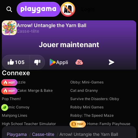
Login
Arrow! Untangle the Yarn Ball
Casse-tête
Sauvegardez la
Non
Enregistrer
Jouer maintenant
Arrow! Untangle the Yarn Ball est un jeu de casse-tête gratuit par Burg Entertainment. Joue-y en ligne sur Playgama.
progression !
105
Appli
Connexe
Arrow Puzzle
Obby: Mini-Games
Piece of Cake: Merge & Bake
Cat and Granny
Pop Them!
Survive the Disasters: Obby
Cosmic Convoy
Robby Mini Games
Mahjong Lines
Robby: The Speed Maze
High School Teacher Simulator
My Town Home: Family Playhouse
Playgama
/
Casse-tête
/
Arrow! Untangle the Yarn Ball