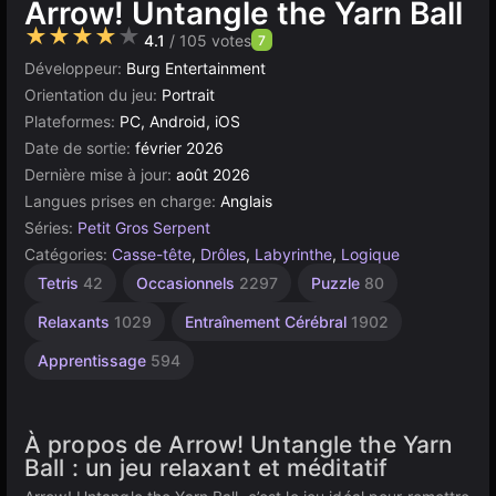
Arrow! Untangle the Yarn Ball
★★★★★
4.1
/ 105 votes
7
Développeur:
Burg Entertainment
Orientation du jeu:
Portrait
Plateformes:
PC, Android, iOS
Date de sortie:
février 2026
Dernière mise à jour:
août 2026
Langues prises en charge:
Anglais
Séries:
Petit Gros Serpent
Catégories:
Casse-tête
,
Drôles
,
Labyrinthe
,
Logique
Tetris
42
Occasionnels
2297
Puzzle
80
Relaxants
1029
Entraînement Cérébral
1902
Apprentissage
594
À propos de Arrow! Untangle the Yarn
Ball : un jeu relaxant et méditatif