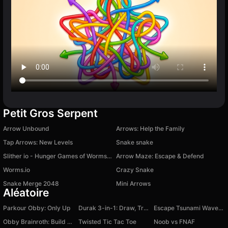
Petit Gros Serpent
Arrow Unbound
Arrows: Help the Family
Tap Arrows: New Levels
Snake snake
Slither io - Hunger Games of Worms Online!
Arrow Maze: Escape & Defend
Worms.io
Crazy Snake
Snake Merge 2048
Mini Arrows
Aléatoire
Parkour Obby: Only Up
Durak 3-in-1: Draw, Transfer & Classic
Escape Tsunami Waves +1 Speed
Obby Brainroth: Build a city!
Twisted Tic Tac Toe
Noob vs FNAF