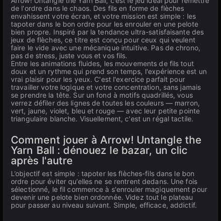
Arrow! Untangle the Yarn Ball, c’est le jeu idéal pour remettre
de l'ordre dans le chaos. Des fils en forme de flèches
envahissent votre écran, et votre mission est simple : les
tapoter dans le bon ordre pour les enrouler en une pelote
bien propre. Inspiré par la tendance ultra-satisfaisante des
jeux de flèches, ce titre est conçu pour ceux qui veulent
faire le vide avec une mécanique intuitive. Pas de chrono,
pas de stress, juste vous et vos fils.
Entre les animations fluides, les mouvements de fils tout
doux et un rythme qui prend son temps, l'expérience est un
vrai plaisir pour les yeux. C'est l'exercice parfait pour
travailler votre logique et votre concentration, sans jamais
se prendre la tête. Sur un fond à motifs quadrillés, vous
verrez défiler des lignes de toutes les couleurs — marron,
vert, jaune, violet, bleu et rouge — avec leur petite pointe
triangulaire blanche. Visuellement, c'est un régal tactile.
Comment jouer à Arrow! Untangle the
Yarn Ball : dénouez le bazar, un clic
après l'autre
L’objectif est simple : tapoter les flèches-fils dans le bon
ordre pour éviter qu’elles ne se rentrent dedans. Une fois
sélectionné, le fil commence à s'enrouler magiquement pour
devenir une pelote bien ordonnée. Videz tout le plateau
pour passer au niveau suivant. Simple, efficace, addictif.