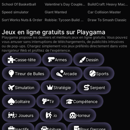
School Of Basketball
Valentine's Day Couple Date
BuildCraft: Heavy Machinery
Speed simulator
Giant Wanted
Car Collision Master
Sort Works Nuts & Order
Robbie: Tycoon Build a City
Draw To Smash Classic
Jeux en ligne gratuits sur Playgama
Playgama propose les derniers et meilleurs jeux en ligne gratuits. Vous pouvez
vous amuser sans interruptions de téléchargements, de publicités intrusives
ou de pop-ups. Chargez simplement vos jeux préférés directement dans votre
navigateur Web et profitez de l'expérience.
Casse-tête
Armes
Dessin
Tireur de Bulles
Arcade
Sports
Simulation
Stratégie
Serpent
Solitaire
Tir
Compétence
2 Joueurs
.io
Horreur
Inactifs
Voiture
Pour Garçons