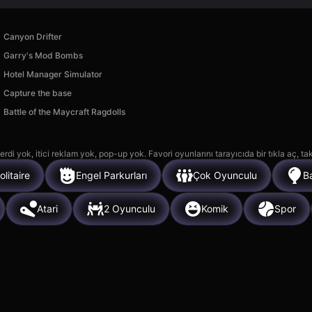
Canyon Drifter
Garry's Mod Bombs
Hotel Manager Simulator
Capture the base
Battle of the Maycraft Ragdolls
rdi yok, itici reklam yok, pop-up yok. Favori oyunlarını tarayıcıda bir tıkla aç, ta
olitaire
Engel Parkurları
Çok Oyunculu
B
Atari
2 Oyunculu
Komik
Spor