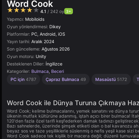
Word Cook
★★★★★
4.1
/ 242 oy
3+
Yapımcı:
Mobiloids
Oyun yönlendirmesi:
Dikey
Platformlar:
PC, Android, iOS
Yayın tarihi:
Aralık 2024
Son güncelleme:
Ağustos 2026
Oyun motoru:
Unity
Desteklenen Diller:
İngilizce
Kategoriler:
Bulmaca
,
Beceri
PC için
4787
Çapraz Bulmaca
49
Masaüstü
5172
T
Word Cook ile Dünya Turuna Çıkmaya Haz
Word Cook; kelime bulmacalarını, yemek sanatını ve dünya turunu t
ülkenin mutfak kültürüne adanmış, iştah açıcı birer bulmaca! İt
120'den fazla özel tarifi keşfederken damak tadınızı geliştirecek
Bazı sahnelerde, üzerinde şimşek etiketi olan o bal kavanozu ah
beyaz sos ve taze yeşilliklerle süslenmiş o nefis yeşil kase sizi be
Word Cook sadece tek kişilik bir macera değil; düzenli turnuvala