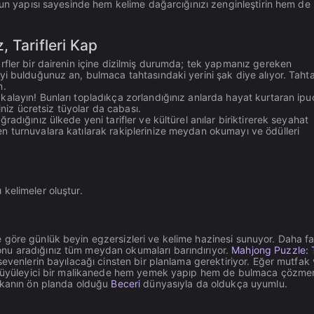
gun yapısı sayesinde hem kelime dağarcığınızı zenginleştirin hem de
 Tarifleri Kap
rfler bir dairenin içine dizilmiş durumda; tek yapmanız gereken
yi bulduğunuz an, bulmaca tahtasındaki yerini şak diye alıyor. Taht
n.
layın! Bunları topladıkça zorlandığınız anlarda hayat kurtaran ipuç
iniz ücretsiz tüyolar da cabası.
adığınız ülkede yeni tarifler ve kültürel anılar biriktirerek seyahat
n turnuvalara katılarak rakiplerinize meydan okumayı ve ödülleri
 kelimeler oluştur.
 göre günlük beyin egzersizleri ve kelime hazinesi sunuyor. Daha fa
nu aradığınız tüm meydan okumaları barındırıyor.
Mahjong Puzzle: T
sevenlerin bayılacağı cinsten bir planlama gerektiriyor. Eğer mutfak
büyüleyici bir malikanede hem yemek yapıp hem de bulmaca çözme
zekanın ön planda olduğu
Beceri
dünyasıyla da oldukça uyumlu.