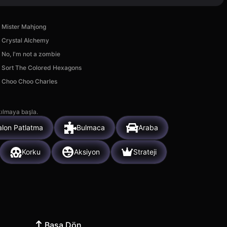
Mister Mahjong
Crystal Alchemy
No, I'm not a zombie
Sort The Colored Hexagons
Choo Choo Charles
kılmaya başla.
alon Patlatma
Bulmaca
Araba
Korku
Aksiyon
Strateji
Başa Dön