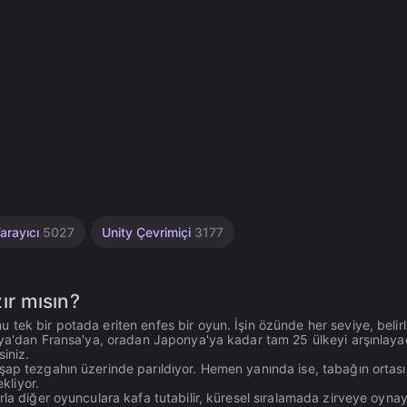
arayıcı
5027
Unity Çevrimiçi
3177
ır mısın?
ek bir potada eriten enfes bir oyun. İşin özünde her seviye, belirli
alya'dan Fransa'ya, oradan Japonya'ya kadar tam 25 ülkeyi arşınlay
siniz.
şap tezgahın üzerinde parıldıyor. Hemen yanında ise, tabağın ortas
kliyor.
rla diğer oyunculara kafa tutabilir, küresel sıralamada zirveye oyna