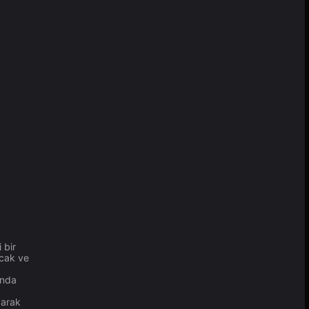
 bir
acak ve
ında
yarak