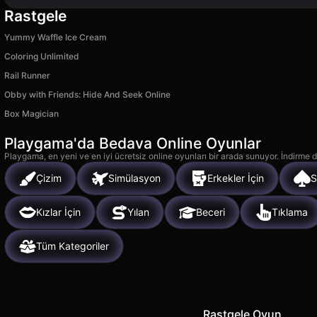
Rastgele
Yummy Waffle Ice Cream
Coloring Unlimited
Rail Runner
Obby with Friends: Hide And Seek Online
Box Magician
Playgama'da Bedava Online Oyunlar
Playgama, en yeni ve en iyi ücretsiz online oyunları bir arada sunuyor. İndirme de
Çizim
Simülasyon
Erkekler İçin
S
Kızlar İçin
Yılan
Beceri
Tıklama
Tüm Kategoriler
Rastgele Oyun