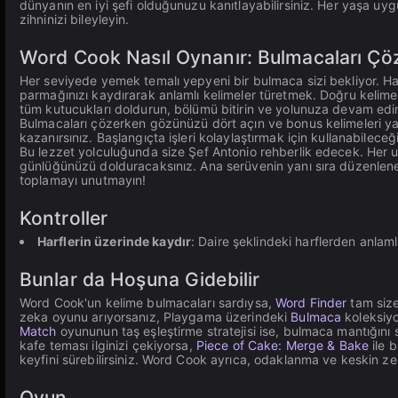
dünyanın en iyi şefi olduğunuzu kanıtlayabilirsiniz. Her yaşa uy
zihninizi bileyleyin.
Word Cook Nasıl Oynanır: Bulmacaları Çöz,
Her seviyede yemek temalı yepyeni bir bulmaca sizi bekliyor. Ha
parmağınızı kaydırarak anlamlı kelimeler türetmek. Doğru kelime
tüm kutucukları doldurun, bölümü bitirin ve yolunuza devam edi
Bulmacaları çözerken gözünüzü dört açın ve bonus kelimeleri yaka
kazanırsınız. Başlangıçta işleri kolaylaştırmak için kullanabileceğ
Bu lezzet yolculuğunda size Şef Antonio rehberlik edecek. Her uğr
günlüğünüzü dolduracaksınız. Ana serüvenin yanı sıra düzenlene
toplamayı unutmayın!
Kontroller
Harflerin üzerinde kaydır
: Daire şeklindeki harflerden anlamlı
Bunlar da Hoşuna Gidebilir
Word Cook'un kelime bulmacaları sardıysa,
Word Finder
tam size
zeka oyunu arıyorsanız, Playgama üzerindeki
Bulmaca
koleksiyo
Match
oyununun taş eşleştirme stratejisi ise, bulmaca mantığını 
kafe teması ilginizi çekiyorsa,
Piece of Cake: Merge & Bake
ile 
keyfini sürebilirsiniz. Word Cook ayrıca, odaklanma ve keskin 
Oyun