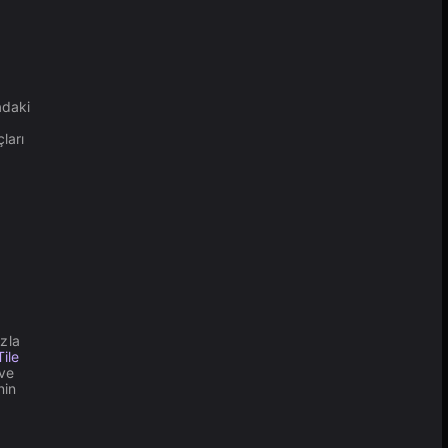
adaki
ları
zla
ile
 ve
nin