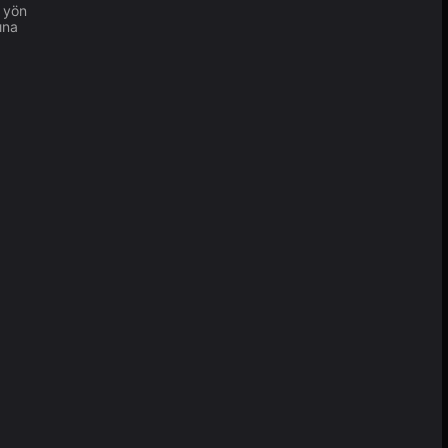
n yön
ına