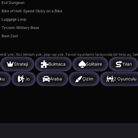
Evil Dungeon
Bike of Hell: Speed Obby on a Bike
Luggage Loop
Tycoon: Military Base
Best Zoo!
rdi yok, itici reklam yok, pop-up yok. Favori oyunlarını tarayıcıda bir tıkla aç, ta
Strateji
Bulmaca
Solitaire
Yılan
rku
.io
Araba
Çizim
2 Oyunculu