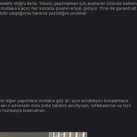
 hedefe doğru ilerle. Yolunu şaşırmaman için arabanın önünde belire
utlaka kaçın; her kazada puanın eriyip gidiyor. Yine de garanti alt
edefe ulaştığında hanene yazıldığını unutma!
ki diğer yapımlara mutlaka göz at; aynı sürükleyici kovalamaca
i o adrenalin dolu polis takibini sevdiysen, reflekslerine ve hızlı
fazlasıyla bulacaksın.