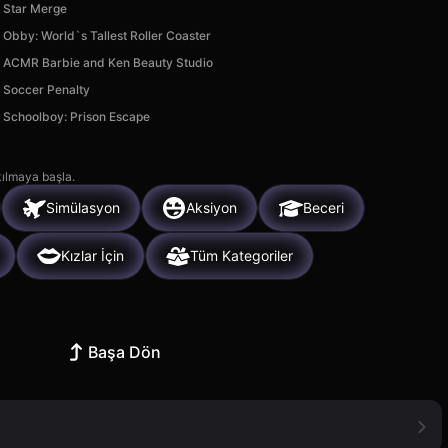
Star Merge
Obby: World`s Tallest Roller Coaster
ACMR Barbie and Ken Beauty Studio
Soccer Penalty
Schoolboy: Prison Escape
kılmaya başla.
Simülasyon
Aksiyon
Beceri
Kızlar İçin
Tüm Kategoriler
Başa Dön