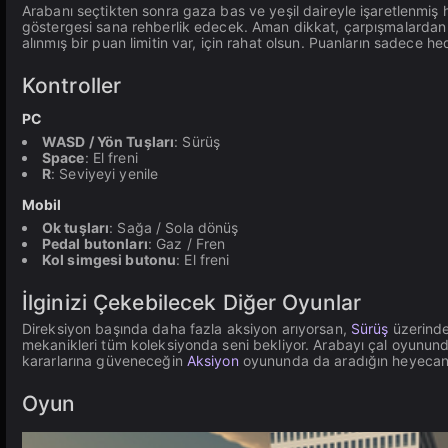
Arabanı seçtikten sonra gaza bas ve yeşil daireyle işaretlenmiş
göstergesi sana rehberlik edecek. Aman dikkat, çarpışmalardan m
alınmış bir puan limitin var, için rahat olsun. Puanların sadece h
Kontroller
PC
WASD / Yön Tuşları
: Sürüş
Space
: El freni
R
: Seviyeyi yenile
Mobil
Ok tuşları
: Sağa / Sola dönüş
Pedal butonları
: Gaz / Fren
Kol simgesi butonu
: El freni
İlginizi Çekebilecek Diğer Oyunlar
Direksiyon başında daha fazla aksiyon arıyorsan,
Sürüş
üzerinde
mekanikleri tüm koleksiyonda seni bekliyor. Arabayı çal oyunundak
kararlarına güveneceğin
Aksiyon
oyununda da aradığın heyecanı 
Oyun