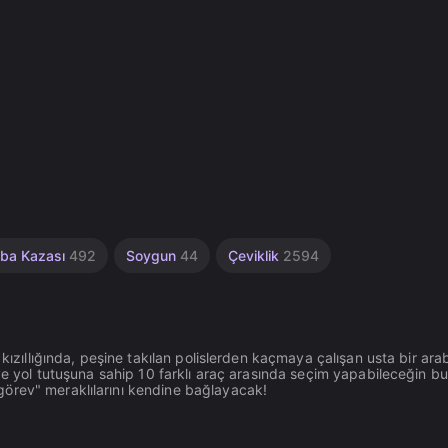
ba Kazası
492
Soygun
44
Çeviklik
2594
 kızıllığında, peşine takılan polislerden kaçmaya çalışan usta bir ara
 ve yol tutuşuna sahip 10 farklı araç arasında seçim yapabileceğin bu
örev" meraklılarını kendine bağlayacak!