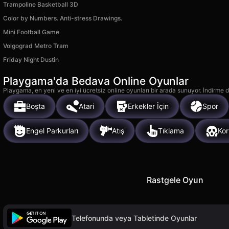
Trampoline Basketball 3D
Color by Numbers. Anti-stress Drawings.
Mini Football Game
Volgograd Metro Tram
Friday Night Dustin
Playgama'da Bedava Online Oyunlar
Playgama, en yeni ve en iyi ücretsiz online oyunları bir arada sunuyor. İndirme de
Boşta
Atari
Erkekler İçin
Spor
Engel Parkurları
Atış
Tıklama
Ko
Rastgele Oyun
Telefonunda veya Tabletinde Oyunlar