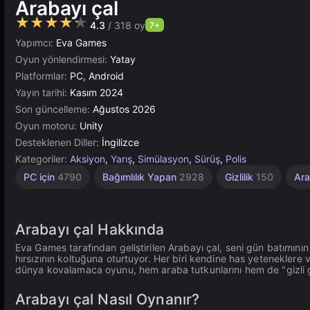
Arabayı çal
★★★★★
4.3
/ 318 oy
7+
Yapımcı:
Eva Games
Oyun yönlendirmesi:
Yatay
Platformlar:
PC, Android
Yayın tarihi:
Kasım 2024
Son güncelleme:
Ağustos 2026
Oyun motoru:
Unity
Desteklenen Diller:
İngilizce
Kategoriler:
Aksiyon
,
Yarış
,
Simülasyon
,
Sürüş
,
Polis
Masaüstü
Yüksek
Tarayıcı
Rus
Açık
Unity
1
PC için
4790
Bağımlılık Yapan
2928
Gizlilik
150
Ara
Kişilik
1801
Dünya
Çevrimiçi
Kaliteli
5030
5172
4112
3574
381
3177
Arabayı çal Hakkında
Eva Games tarafından geliştirilen Arabayı çal, seni gün batımının
hırsızının koltuğuna oturtuyor. Her biri kendine has yeteneklere
dünya kovalamaca oyunu, hem araba tutkunlarını hem de "gizli g
Arabayı çal Nasıl Oynanır?