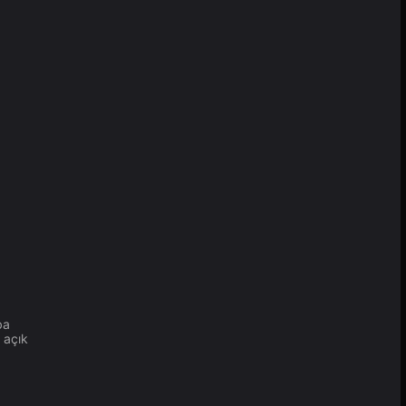
ba
 açık