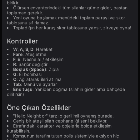
birikir.
Ölürsen envanterindeki tüm silahlar güme gider, baştan
toplaman gerekir.
Yeni oyuna başlamak menüdeki toplam parayı ve skor
tablosunu sıfırlamaz.
Topladığın her kuruş skor tablosuna yansır, zirveye oyna!
Kontroller
W, A, S, D
: Hareket
Fare
: Ateş etme
F, E
: Nesne al / etkileşim
R
: Şarjör değiştir
Boşluk (Space)
: Zıpla
G
: El bombası
Q
: Ağ atarak ileri atılma
Tab
: Menü ve ayarlar
End tuşu
: Yeniden doğma (silahın gider ama bahçede
dirilirsin)
Öne Çıkan Özellikler
"Hello Neighbor" tarzı o gerilimli oynanış burada.
Geniş bir ateşli silah cephaneliği seni bekliyor.
Etrafındaki karakter ve objelerle bolca etkileşim
kurabilirsin.
Komşunun tarafını tutan polis sistemiyle aksiyon hiç