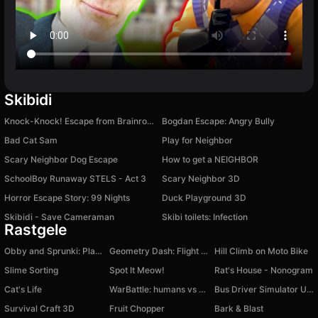
Skibidi
Knock-Knock! Escape from Brainrots Obby +1 Tycoon
Bogdan Escape: Angry Bully
Bad Cat Sam
Play for Neighbor
Scary Neighbor Dog Escape
How to get a NEIGHBOR
SchoolBoy Runaway STELS - Act 3
Scary Neighbor 3D
Horror Escape Story: 99 Nights
Duck Playground 3D
Skibidi - Save Cameraman
Skibi toilets: Infection
Rastgele
Obby and Sprunki: Playground
Geometry Dash: Flight Machines
Hill Climb on Moto Bike
Slime Sorting
Spot It Meow!
Rat's House - Nonogram
Cat's Life
WarBattle: humans vs orcs
Bus Driver Simulator Ultimate
Survival Craft 3D
Fruit Chopper
Bark & Blast