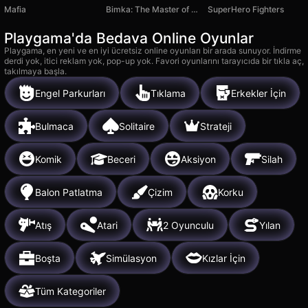
Mafia
Bimka: The Master of Destruction
SuperHero Fighters
Playgama'da Bedava Online Oyunlar
Playgama, en yeni ve en iyi ücretsiz online oyunları bir arada sunuyor. İndirme
derdi yok, itici reklam yok, pop-up yok. Favori oyunlarını tarayıcıda bir tıkla aç,
takılmaya başla.
Engel Parkurları
Tıklama
Erkekler İçin
Bulmaca
Solitaire
Strateji
Komik
Beceri
Aksiyon
Silah
Balon Patlatma
Çizim
Korku
Atış
Atari
2 Oyunculu
Yılan
Boşta
Simülasyon
Kızlar İçin
Tüm Kategoriler