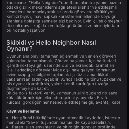
kararlısınız. "Hello Neighbor"dan ilham alan bu yapım, sızma
odaklı gizlilik mekaniklerini ağır ateşli silahlar ve etkileşimli
nesnelerle harmanlayarak sizi zorlu görevlere sürüklüyor.
Kırmızı bıyıklı, mavi şapkalı karakterlerin ellerinde koyu gri
silahlarla dolaştığı sahneler sizi bekliyor. Evin içi ise o meşhur
desenli duvar kağıtları ve tuğla görünümlü zeminleriyle tam
bir nostalji yaşatıyor.
Skibidi vs Hello Neighbor Nasıl
Oynanır?
Oyunun ana olayı tamamen eğlenmek ve verilen görevleri
çakmadan tamamlamak. Göreve başlamak için haritadaki
işaretli noktaya git, üzerinde dur ve ekrandaki talimatları
izle. İlerledikçe görevler iyice dişli hale geliyor. Komşunun
evine sızıp gizli bilgileri toplamak işin özü; ama dikkat,
yakalanırsan tadın kaçabilir! Ayrıca rakibine türlü tuzaklar ve
pis oyunlar kurabilirsin, yalnız kendi kurduğun tuzağa
düşmemeye dikkat et.
Bir de polis faktörü var ki, komşunun elini güçlendirip sana
kök söktürmek için ellerinden geleni yapıyorlar. Etrafı
kurcala, gördüğün her nesneyle etkileşime gir, avantajı kap!
Kayıt ve İlerleme
Her görevi bitirdiğinde oyun otomatik kaydeder, istersen
menüdeki "Save" tuşundan manüel de kaydedebilirsin.
Paran, silah envanterin ve bitirdiğin görevler profilinde