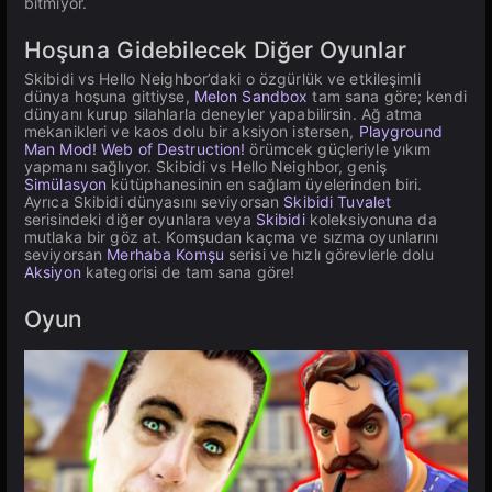
bitmiyor.
Hoşuna Gidebilecek Diğer Oyunlar
Skibidi vs Hello Neighbor’daki o özgürlük ve etkileşimli
dünya hoşuna gittiyse,
Melon Sandbox
tam sana göre; kendi
dünyanı kurup silahlarla deneyler yapabilirsin. Ağ atma
mekanikleri ve kaos dolu bir aksiyon istersen,
Playground
Man Mod! Web of Destruction!
örümcek güçleriyle yıkım
yapmanı sağlıyor. Skibidi vs Hello Neighbor, geniş
Simülasyon
kütüphanesinin en sağlam üyelerinden biri.
Ayrıca Skibidi dünyasını seviyorsan
Skibidi Tuvalet
serisindeki diğer oyunlara veya
Skibidi
koleksiyonuna da
mutlaka bir göz at. Komşudan kaçma ve sızma oyunlarını
seviyorsan
Merhaba Komşu
serisi ve hızlı görevlerle dolu
Aksiyon
kategorisi de tam sana göre!
Oyun