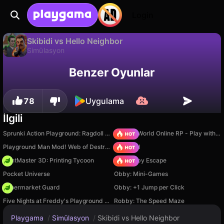
Login
Skibidi vs Hello Neighbor
Simülasyon
Sadece PC'de
Skibidi vs Hello Neighbor, TDS BID tarafından yapılmış ücretsiz bir simülasyon oyunudur. Playgama'da oyna.
Benzer Oyunlar
78
Uygulama
İlgili
Sprunki Action Playground: Ragdoll Sandbox
Sprunki World Online RP - Play with Friends!
Playground Man Mod! Web of Destruction!
TB World
PrintMaster 3D: Printing Tycoon
Your Obby Escape
Pocket Universe
Obby: Mini-Games
Supermarket Guard
Obby: +1 Jump per Click
Five Nights at Freddy's Playground Sandbox
Robby: The Speed Maze
Playgama
/
Simülasyon
/
Skibidi vs Hello Neighbor