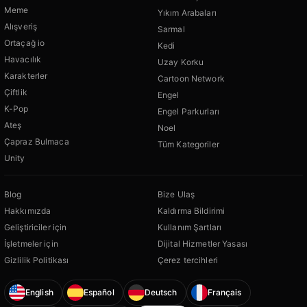
Meme
Yıkım Arabaları
Alışveriş
Sarmal
Ortaçağ io
Kedi
Havacılık
Uzay Korku
Karakterler
Cartoon Network
Çiftlik
Engel
K-Pop
Engel Parkurları
Ateş
Noel
Çapraz Bulmaca
Tüm Kategoriler
Unity
Blog
Bize Ulaş
Hakkımızda
Kaldırma Bildirimi
Geliştiriciler için
Kullanım Şartları
İşletmeler için
Dijital Hizmetler Yasası
Gizlilik Politikası
Çerez tercihleri
English
Español
Deutsch
Français