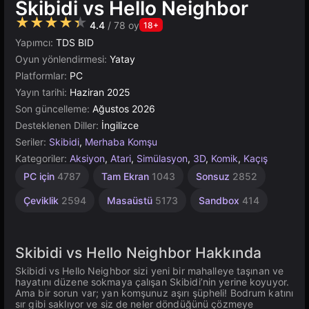
Skibidi vs Hello Neighbor
★★★★★
4.4
/ 78 oy
18+
Yapımcı:
TDS BID
Oyun yönlendirmesi:
Yatay
Platformlar:
PC
Yayın tarihi:
Haziran 2025
Son güncelleme:
Ağustos 2026
Desteklenen Diller:
İngilizce
Seriler:
Skibidi
,
Merhaba Komşu
Kategoriler:
Aksiyon
,
Atari
,
Simülasyon
,
3D
,
Komik
,
Kaçış
Yüksek
Basit
Çocuklar
Tarayıcı
Rus
Sanal
Unity
PC için
4787
Tam Ekran
1043
Sonsuz
2852
1800
Dünyalar
Çevrimiçi
1571
Kaliteli
5027
İçin
3572
1480
3177
197
Çeviklik
2594
Masaüstü
5173
Sandbox
414
Skibidi vs Hello Neighbor Hakkında
Skibidi vs Hello Neighbor sizi yeni bir mahalleye taşınan ve
hayatını düzene sokmaya çalışan Skibidi’nin yerine koyuyor.
Ama bir sorun var; yan komşunuz aşırı şüpheli! Bodrum katını
sır gibi saklıyor ve siz de neler döndüğünü çözmeye