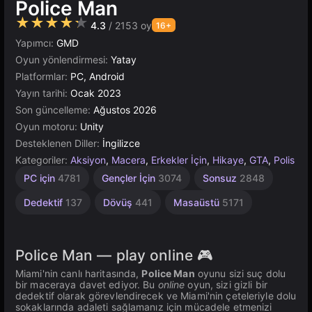
Police Man
★★★★★
4.3
/ 2153 oy
16+
Yapımcı:
GMD
Oyun yönlendirmesi:
Yatay
Platformlar:
PC, Android
Yayın tarihi:
Ocak 2023
Son güncelleme:
Ağustos 2026
Oyun motoru:
Unity
Desteklenen Diller:
İngilizce
Kategoriler:
Aksiyon
,
Macera
,
Erkekler İçin
,
Hikaye
,
GTA
,
Polis
Gangster
Sandbox
Yüksek
Tarayıcı
Açık
Unity
PC için
4781
Gençler İçin
3074
Sonsuz
2848
Dünya
Çevrimiçi
Kaliteli
5021
414
34
3569
382
3174
Dedektif
137
Dövüş
441
Masaüstü
5171
Police Man — play online 🎮
Miami'nin canlı haritasında,
Police Man
oyunu sizi suç dolu
bir maceraya davet ediyor. Bu
online
oyun, sizi gizli bir
dedektif olarak görevlendirecek ve Miami'nin çeteleriyle dolu
sokaklarında adaleti sağlamanız için mücadele etmenizi