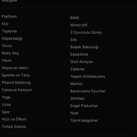
Rastgele
Platform
Baldi
Kizi
Minecraft
Toplama
2 Oyunculu Güreş
Köpekbalığı
Sirk
Trivia
Bebek Bakıcılığı
Retro Atış
Eşleştirme
Yıkım
Gizli Aksiyon
Heyecan Verici
Zıplama
İşaretle ve Tıkla
Yaşam Simülasyonu
Piramit Mahjong
Mantık
Canavar Kamyon
Backrooms Oyunları
Yoga
Sihirbaz
Uzay
Engel Parkurları
Spor
Noel
Hızlı ve Öfkeli
Tüm Kategoriler
Tırnak Salonu