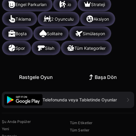
Engel Parkurları
.io
Strateji
Tıklama
2 Oyunculu
Aksiyon
Boşta
Solitaire
Simülasyon
Spor
Silah
Tüm Kategoriler
Rastgele Oyun
Başa Dön
Telefonunda veya Tabletinde Oyunlar
Şu Anda Popüler
Tüm Etiketler
Yeni
Tüm Seriler