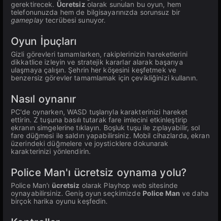
gerektirecek.
Ücretsiz
olarak sunulan bu oyun, hem
telefonunuzda hem de bilgisayarınızda sorunsuz bir
gameplay
tecrübesi sunuyor.
Oyun İpuçları
Gizli görevleri tamamlarken, rakiplerinizin hareketlerini
dikkatlice izleyin ve stratejik kararlar alarak başarıya
ulaşmaya çalışın. Şehrin her köşesini keşfetmek ve
benzersiz görevler tamamlamak için çevikliğinizi kullanın.
Nasıl oynanır
PC'de oynarken, WASD tuşlarıyla karakterinizi hareket
ettirin. Z tuşuna basılı tutarak fare imlecini etkinleştirip
ekranın simgelerine tıklayın. Boşluk tuşu ile zıplayabilir, sol
fare düğmesi ile saldırı yapabilirsiniz. Mobil cihazlarda, ekran
üzerindeki düğmelere ve joysticklere dokunarak
karakterinizi yönlendirin.
Police Man'ı ücretsiz oynama yolu?
Police Man'ı
ücretsiz
olarak Playhop web sitesinde
oynayabilirsiniz. Geniş oyun seçkimizde
Police Man
ve daha
birçok harika oyunu keşfedin.