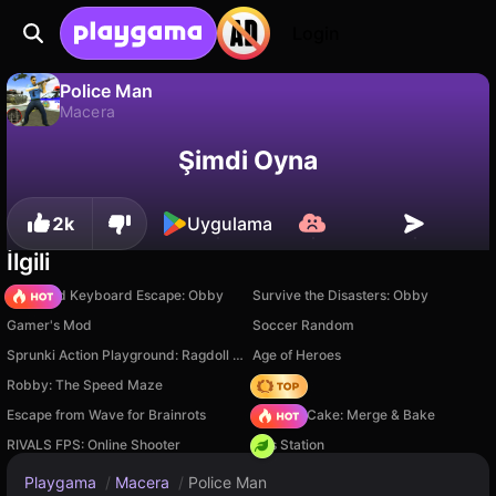
Login
Police Man
Macera
Police Man, GMD tarafından yapılmış ücretsiz bir macera oyunudur. Playgama'da oyna.
Hayır
Kaydet
İlerlemeyi kaydet!
Şimdi Oyna
2k
Uygulama
İlgili
+1 Speed Keyboard Escape: Obby
Survive the Disasters: Obby
Gamer's Mod
Soccer Random
Sprunki Action Playground: Ragdoll Sandbox
Age of Heroes
Robby: The Speed Maze
Hedgies
Escape from Wave for Brainrots
Piece of Cake: Merge & Bake
RIVALS FPS: Online Shooter
Gas Station
Playgama
/
Macera
/
Police Man