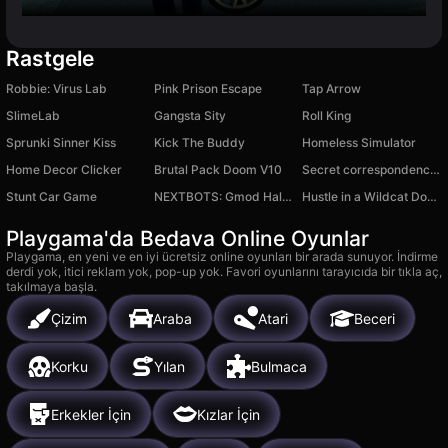
Rastgele
Robbie: Virus Lab
Pink Prison Escape
Tap Arrow
SlimeLab
Gangsta Sity
Roll King
Sprunki Sinner Kiss
Kick The Buddy
Homeless Simulator
Home Decor Clicker
Brutal Pack Doom V10
Secret correspondence with the teacher
Stunt Car Game
NEXTBOTS: Gmod Half-Life Edition
Hustle in a Wildcat Dodge Challenger
Playgama'da Bedava Online Oyunlar
Playgama, en yeni ve en iyi ücretsiz online oyunları bir arada sunuyor. İndirme
derdi yok, itici reklam yok, pop-up yok. Favori oyunlarını tarayıcıda bir tıkla aç,
takılmaya başla.
Çizim
Araba
Atari
Beceri
Korku
Yılan
Bulmaca
Erkekler İçin
Kızlar İçin