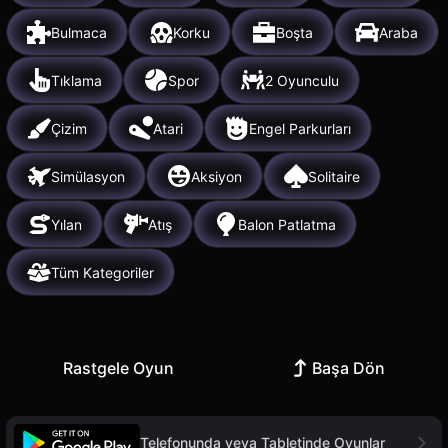
Bulmaca
Korku
Boşta
Araba
Tıklama
Spor
2 Oyunculu
Çizim
Atari
Engel Parkurları
Simülasyon
Aksiyon
Solitaire
Yılan
Atış
Balon Patlatma
Tüm Kategoriler
Rastgele Oyun
Başa Dön
Telefonunda veya Tabletinde Oyunlar