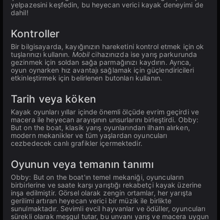
yelpazesini keşfedin, bu heyecan verici kayak deneyimi de
dahil!
Kontroller
Bir bilgisayarda, kayığınızın hareketini kontrol etmek için ok
tuşlarınızı kullanın.
Mobil
cihazınızda ise yarış parkurunda
gezinmek için soldan sağa parmağınızı kaydırın. Ayrıca,
oyun oynarken hız avantajı sağlamak için güçlendiricileri
etkinleştirmek için belirlenen butonları kullanın.
Tarih veya köken
Kayak oyunları yıllar içinde önemli ölçüde evrim geçirdi ve
macera ile heyecan arayışının unsurlarını birleştirdi. Obby:
But on the boat, klasik yarış oyunlarından ilham alırken,
modern mekanikler ve tüm yaşlardan oyuncuları
cezbedecek canlı grafikler içermektedir.
Oyunun veya temanın tanımı
Obby: But on the boat'ın temel mekaniği, oyuncuların
birbirlerine ve saate karşı yarıştığı rekabetçi kayak üzerine
inşa edilmiştir. Görsel olarak zengin ortamlar, her yarışta
gerilimi artıran heyecan verici bir müzik ile birlikte
sunulmaktadır. Sevimli evcil hayvanlar ve ödüller, oyuncuları
sürekli olarak meşgul tutar, bu unvanı yarış ve macera uygun