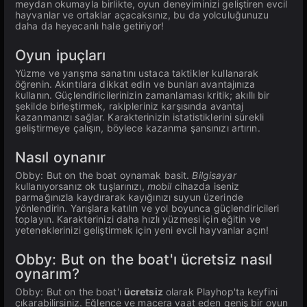
meydan okumayla birlikte, oyun deneyiminizi geliştiren evcil
hayvanlar ve ortaklar açacaksınız, bu da yolculuğunuzu
daha da heyecanlı hale getiriyor!
Oyun ipuçları
Yüzme ve yarışma sanatını ustaca taktikler kullanarak
öğrenin. Akıntılara dikkat edin ve bunları avantajınıza
kullanın. Güçlendiricilerinizin zamanlaması kritik; akıllı bir
şekilde birleştirmek, rakipleriniz karşısında avantaj
kazanmanızı sağlar. Karakterinizin istatistiklerini sürekli
geliştirmeye çalışın, böylece kazanma şansınızı artırın.
Nasıl oynanır
Obby: But on the boat oynamak basit.
Bilgisayar
kullanıyorsanız ok tuşlarınızı,
mobil
cihazda iseniz
parmağınızla kaydırarak kayığınızı suyun üzerinde
yönlendirin. Yarışlara katılın ve yol boyunca güçlendiricileri
toplayın. Karakterinizi daha hızlı yüzmesi için eğitin ve
yeteneklerinizi geliştirmek için yeni evcil hayvanlar açın!
Obby: But on the boat'ı ücretsiz nasıl
oynarım?
Obby: But on the boat'ı
ücretsiz
olarak Playhop'ta keyfini
çıkarabilirsiniz. Eğlence ve macera vaat eden geniş bir oyun