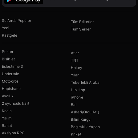
Şu Anda Popüler
Tüm Etiketler
Yeni
Tüm Seriler
Rastgele
Periler
Atlar
Bisiklet
TNT
Eşleştirme 3
Hokey
Undertale
Yılan
Motokros
Tekerlekli Araba
Hapishane
Hip Hop
Avcılık
iPhone
2 oyunculu kart
Ball
Koala
Askeri/Ordu Atış
Yıkım
Bilim Kurgu
Rahat
Bağımlılık Yapan
Aksiyon RPG
Kriket