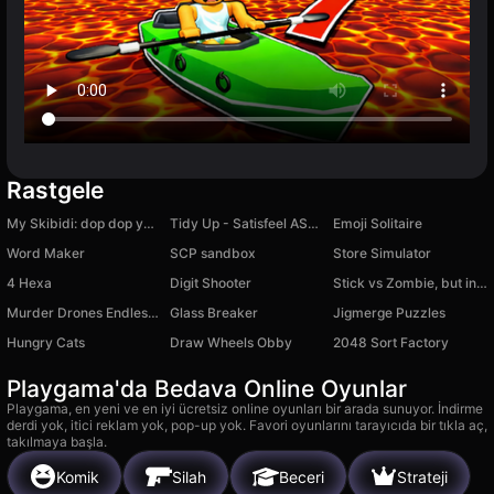
Rastgele
My Skibidi: dop dop yes yes
Tidy Up - Satisfeel ASMR
Emoji Solitaire
Word Maker
SCP sandbox
Store Simulator
4 Hexa
Digit Shooter
Stick vs Zombie, but in a car
Murder Drones Endless Way
Glass Breaker
Jigmerge Puzzles
Hungry Cats
Draw Wheels Obby
2048 Sort Factory
Playgama'da Bedava Online Oyunlar
Playgama, en yeni ve en iyi ücretsiz online oyunları bir arada sunuyor. İndirme
derdi yok, itici reklam yok, pop-up yok. Favori oyunlarını tarayıcıda bir tıkla aç,
takılmaya başla.
Komik
Silah
Beceri
Strateji