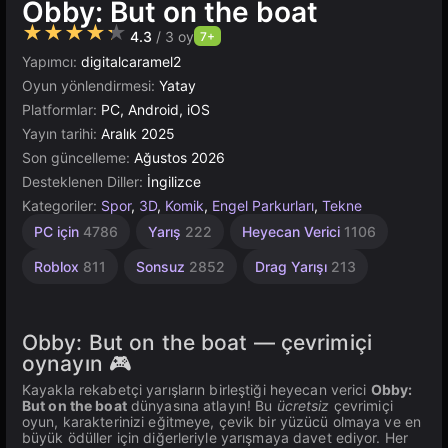
Obby: But on the boat
★★★★★
4.3
/ 3 oy
7+
Yapımcı:
digitalcaramel2
Oyun yönlendirmesi:
Yatay
Platformlar:
PC, Android, iOS
Yayın tarihi:
Aralık 2025
Son güncelleme:
Ağustos 2026
Desteklenen Diller:
İngilizce
Kategoriler:
Spor
,
3D
,
Komik
,
Engel Parkurları
,
Tekne
Çeviklik
Bisiklet
Çocuklar
PC için
4786
Yarış
222
Heyecan Verici
1106
Yarışı
2594
İçin
1480
59
Roblox
811
Sonsuz
2852
Drag Yarışı
213
Obby: But on the boat — çevrimiçi
oynayın 🎮
Kayakla rekabetçi yarışların birleştiği heyecan verici
Obby:
But on the boat
dünyasına atlayın! Bu
ücretsiz
çevrimiçi
oyun, karakterinizi eğitmeye, çevik bir yüzücü olmaya ve en
büyük ödüller için diğerleriyle yarışmaya davet ediyor. Her