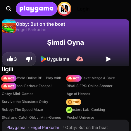
Login
Obby: But on the boat
Engel Parkurları
Hayır
Kaydet
İlerlemeyi kaydet!
Obby: But on the boat, digitalcaramel2 tarafından yapılmış ücretsiz bir engel parkurları oyunudur. Playgama'da oyna.
Şimdi Oyna
3
Uygulama
İlgili
Sprunki World Online RP - Play with Friends!
Piece of Cake: Merge & Bake
Barry Prison: Parkour Escape!
RIVALS FPS: Online Shooter
Obby: Mini-Games
Age of Heroes
Survive the Disasters: Obby
Hedgies
Robby: The Speed Maze
Monsters Lab: Cooking
Steal and Catch Obby: Mini-Games
Pocket Universe
Playgama
/
Engel Parkurları
/
Obby: But on the boat