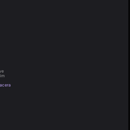
ve
yim
acera