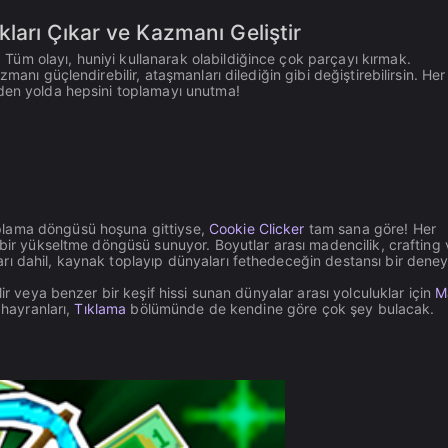
ları Çıkar ve Kazmanı Geliştir
üm olayı, huniyi kullanarak olabildiğince çok parçayı kırmak.
manı güçlendirebilir, ataşmanları dilediğin gibi değiştirebilirsin. Her
iden yolda hepsini toplamayı unutma!
plama döngüsü hoşuna gittiyse,
Cookie Clicker
tam sana göre! Her
 bir yükseltme döngüsü sunuyor. Boyutlar arası madencilik, crafting 
rı dahil, kaynak toplayıp dünyaları fethedeceğin destansı bir dene
r veya benzer bir keşif hissi sunan dünyalar arası yolculuklar için
M
 hayranları,
Tıklama
bölümünde de kendine göre çok şey bulacak.