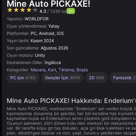
Mine Auto PICKAXE!
★★★★★
4.3
/ 1330 oy
3+
Yapımcı:
WORLDFOR
Oyun yönlendirmesi:
Yatay
Platformlar:
PC, Android, iOS
Yayın tarihi:
Kasım 2024
Son güncelleme:
Ağustos 2026
Oyun motoru:
Unity
Desteklenen Diller:
İngilizce
Kategoriler:
Macera
,
Kart
,
Tıklama
,
Boşta
Sonsuz
Masaüstü
Artımlı
Yüksek
Zindan
Basit
Madencilik
Tarayıcı
Kaynak
Unity
PC için
4782
Gençler İçin
3074
2D
999
Fantastik
2
Yönetimi
1573
Çevrimiçi
Kaliteli
2848
565
5023
40
5173
98
3570
3175
300
Mine Auto PICKAXE! Hakkında: Enderium'
Mine Auto PICKAXE!, merkezinde "Enderium" adı verilen büyük bir
kazmalarınla donanmış bir şekilde, her biri kendine has kıymetl
kaynakları topla ve Enderium’un sırrını çözerek gizli dünyaların k
Oyunun sahneleri, dört dönen kolu olan merkezi bir mekanizma etr
var. Bir tarafta koyu gri taş dokuları, açık gri blok kalıntıları ve s
plan, dikdörtgen bloklar ve mor, yeşil, turuncu şekillerden oluş