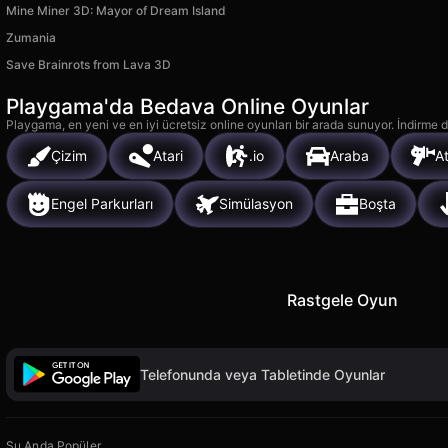
Mine Miner 3D: Mayor of Dream Island
Zumania
Save Brainrots from Lava 3D
Playgama'da Bedava Online Oyunlar
Playgama, en yeni ve en iyi ücretsiz online oyunları bir arada sunuyor. İndirme de
Çizim
Atari
.io
Araba
At
Engel Parkurları
Simülasyon
Boşta
Rastgele Oyun
Telefonunda veya Tabletinde Oyunlar
Şu Anda Popüler