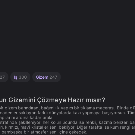
27
İş
300
Gizem
247
un Gizemini Çözmeye Hazır mısın?
 gizem barındıran, bağımlılık yapıcı bir tıklama macerası. Elinde g
i madenler saklayan farklı dünyalarda kazı yapmaya başlıyorsun. Tü
apılarını ardına kadar arala!
afında şekilleniyor; her kolun ucunda ise renkli, kazma benzeri baş
arı, kırmızı, mavi kristaller seni bekliyor. Diğer tarafta ise kum rengi a
an bambaşka bir atmosfer seni içine çekecek.