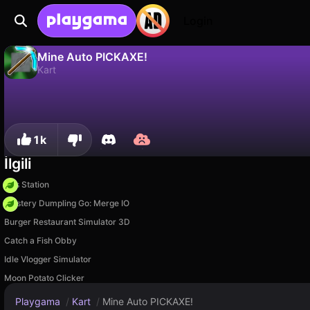
Login
Mine Auto PICKAXE!
Kart
Mine Auto PICKAXE!, WORLDFOR tarafından yapılmış ücretsiz bir kart oyunudur. Playgama'da oyna.
Hayır
Kaydet
İlerlemeyi kaydet!
1k
İlgili
Gas Station
Mystery Dumpling Go: Merge IO
Burger Restaurant Simulator 3D
Catch a Fish Obby
Idle Vlogger Simulator
Moon Potato Clicker
Playgama
/
Kart
/
Mine Auto PICKAXE!