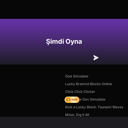
Şimdi Oyna
God Simulator
Lucky Brainrot Blocks Online
Click Click Clicker
Idle Game Dev Simulator
Kick a Lucky Block: Tsunami Waves
Miner, Dig It All