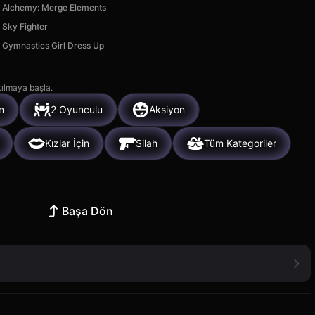
Alchemy: Merge Elements
Sky Fighter
Gymnastics Girl Dress Up
kılmaya başla.
n
2 Oyunculu
Aksiyon
Kızlar İçin
Silah
Tüm Kategoriler
Başa Dön