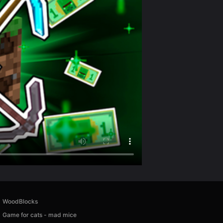
WoodBlocks
Game for cats - mad mice