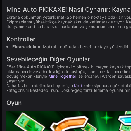
Mine Auto PICKAXE! Nasıl Oynanır: Kaynak
Ekrana dokunman yeterli; matkap hemen o noktaya odaklanıyor. T
Ekipmanlarını yükselttikçe kaynak akışı da katlanarak artıyor. Kaz
dünyanın kendine has özel madenleri var; Enderium'un sırrına g
Kontroller
Ekrana dokun
: Matkabı doğrudan hedef noktaya yönlendirir.
Sevebileceğin Diğer Oyunlar
Eğer Mine Auto PICKAXE! içindeki o bitmek bilmeyen kaynak to
tıklamanın devasa bir krallığa dönüştüğü, inanılmaz tatmin edici
dövüş mekanikleriyle
Mine Together
ise efsanevi Warden savaşla
yaşatıyor.
Daha fazla strateji odaklı oyun için
Kart
koleksiyonuna göz atabili
kategorisini keşfedebilirsin. Dokun-geç tarzı ilerleme oyunlarının
Oyun