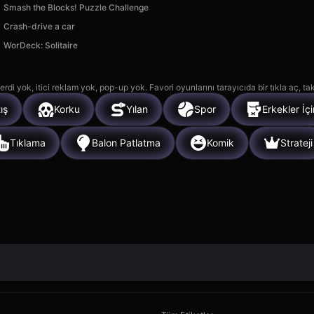
Smash the Blocks! Puzzle Challenge
Crash-drive a car
WorDeck: Solitaire
rdi yok, itici reklam yok, pop-up yok. Favori oyunlarını tarayıcıda bir tıkla aç, ta
ış
Korku
Yılan
Spor
Erkekler İçi
Tıklama
Balon Patlatma
Komik
Strateji