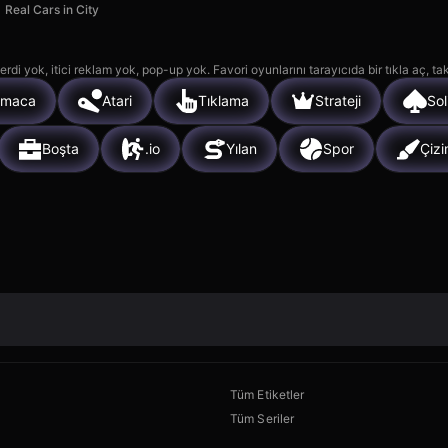
Real Cars in City
rdi yok, itici reklam yok, pop-up yok. Favori oyunlarını tarayıcıda bir tıkla aç, ta
lmaca
Atari
Tıklama
Strateji
Sol
Boşta
.io
Yılan
Spor
Çiz
Tüm Etiketler
Tüm Seriler