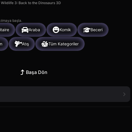
Wildlife 3: Back to the Dinosaurs 3D
kılmaya başla.
itaire
Araba
Komik
Beceri
im
Atış
Tüm Kategoriler
Başa Dön