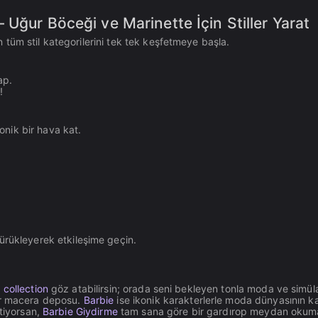
 Uğur Böceği ve Marinette İçin Stiller Yarat
tüm stil kategorilerini tek tek keşfetmeye başla.
ap.
!
onik bir hava kat.
rükleyerek etkileşime geçin.
collection
göz atabilirsin; orada seni bekleyen tonla moda ve simü
r macera deposu.
Barbie
ise ikonik karakterlerle moda dünyasının kap
stiyorsan,
Barbie Giydirme
tam sana göre bir gardırop meydan okum