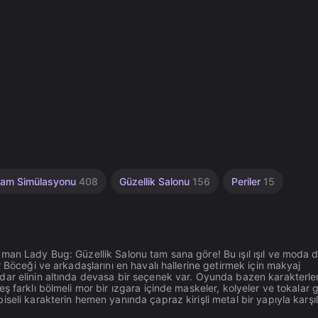
am Simülasyonu
408
Güzellik Salonu
156
Periler
15
man Lady Bug: Güzellik Salonu tam sana göre! Bu ışıl ışıl ve moda d
 Böceği ve arkadaşlarını en havalı hallerine getirmek için makyaj
dar elinin altında devasa bir seçenek var. Oyunda bazen karakterle
 farklı bölmeli mor bir ızgara içinde maskeler, kolyeler ve tokalar g
seli karakterin hemen yanında çapraz kirişli metal bir yapıyla karşı