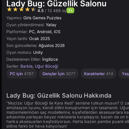
Lady Bug: Güzellik Salonu
★★★★★
4.5
/ 12 488 oy
7+
Yapımcı:
Girls Games Puzzles
Oyun yönlendirmesi:
Yatay
Platformlar:
PC, Android, iOS
Yayın tarihi:
Ocak 2025
Son güncelleme:
Ağustos 2026
Oyun motoru:
Unity
Desteklenen Diller:
İngilizce
Seriler:
Barbie
,
Uğur Böceği
Sevimli
Masaüstü
Bebek
Yüksek
Çocuklar
Tarayıcı
Tırnak
Unity
PC için
4787
Gençler İçin
3077
Karakterler
414
Yaş
Salonu
Çevrimiçi
Kaliteli
276
5027
848
5172
İçin
3572
36
1481
3177
Lady Bug: Güzellik Salonu Hakkında
"Mucize: Uğur Böceği ile Kara Kedi" serisine tutkun musun? O za
simülasyon oyunu, kendi stilini konuşturman için tasarlandı. Uğur
malzemelerinden saç modellerine, kıyafetlerden aksesuarlara ka
arkasında parlayan beyaz noktalarla karşılaşıyor, bazen de on beş
harika aksesuarları keşfediyorsun. Hatta bazen pembe puanlı elbi
stiline farklı bir hava katıyorsun!