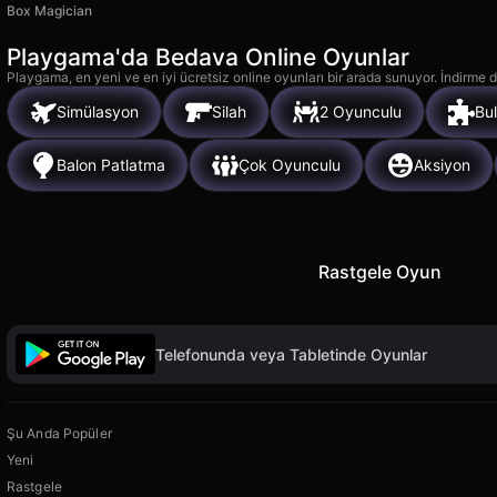
Box Magician
Playgama'da Bedava Online Oyunlar
Playgama, en yeni ve en iyi ücretsiz online oyunları bir arada sunuyor. İndirme de
Simülasyon
Silah
2 Oyunculu
Bu
Balon Patlatma
Çok Oyunculu
Aksiyon
Rastgele Oyun
Telefonunda veya Tabletinde Oyunlar
Şu Anda Popüler
Yeni
Rastgele