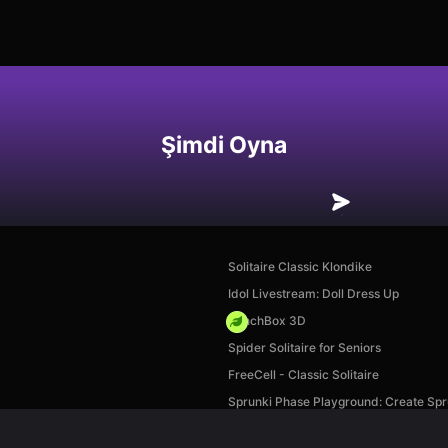
Şimdi Oyna
Solitaire Classic Klondike
Idol Livestream: Doll Dress Up
PunchBox 3D
Spider Solitaire for Seniors
FreeCell - Classic Solitaire
Sprunki Phase Playground: Create Spr