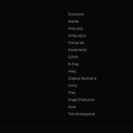
İzometrik
Meme
Alışveriş
Ortaçağ io
Havacılık
Karakterler
Çiftlik
K-Pop
Ateş
Çapraz Bulmaca
Unity
Flaş
Engel Parkurları
Noel
Tüm Kategoriler