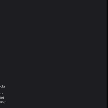
olu
rin
ibi
laşıp