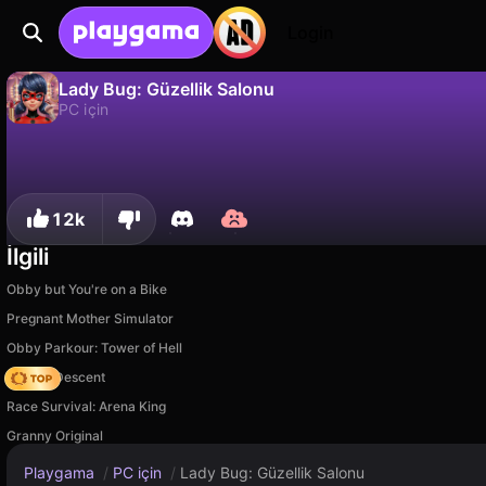
Login
Lady Bug: Güzellik Salonu
PC için
Hayır
Kaydet
İlerlemeyi kaydet!
Lady Bug: Güzellik Salonu, Girls Games Puzzles tarafından yapılmış ücretsiz bir pc için oyunudur. Playgama'da oyna.
12k
İlgili
Obby but You're on a Bike
Pregnant Mother Simulator
Obby Parkour: Tower of Hell
Deadly Descent
Race Survival: Arena King
Granny Original
Playgama
/
PC için
/
Lady Bug: Güzellik Salonu