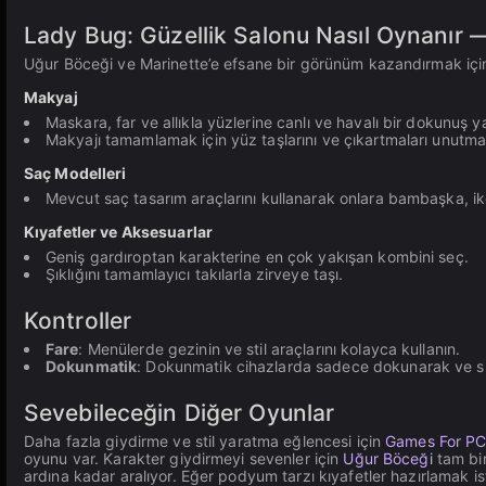
Lady Bug: Güzellik Salonu Nasıl Oynanır —
Uğur Böceği ve Marinette’e efsane bir görünüm kazandırmak için 
Makyaj
Maskara, far ve allıkla yüzlerine canlı ve havalı bir dokunuş y
Makyajı tamamlamak için yüz taşlarını ve çıkartmaları unutma
Saç Modelleri
Mevcut saç tasarım araçlarını kullanarak onlara bambaşka, ik
Kıyafetler ve Aksesuarlar
Geniş gardıroptan karakterine en çok yakışan kombini seç.
Şıklığını tamamlayıcı takılarla zirveye taşı.
Kontroller
Fare
: Menülerde gezinin ve stil araçlarını kolayca kullanın.
Dokunmatik
: Dokunmatik cihazlarda sadece dokunarak ve sü
Sevebileceğin Diğer Oyunlar
Daha fazla giydirme ve stil yaratma eğlencesi için
Games For PC 
oyunu var. Karakter giydirmeyi sevenler için
Uğur Böceği
tam bi
ardına kadar aralıyor. Eğer podyum tarzı kıyafetler hazırlamak i