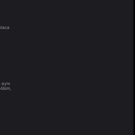
staca
e aynı
bölüm,