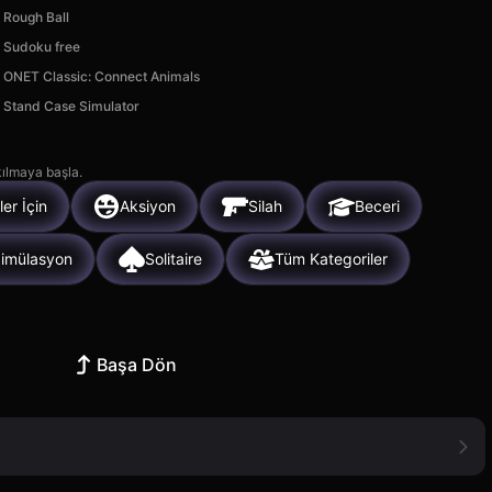
Rough Ball
Sudoku free
ONET Classic: Connect Animals
Stand Case Simulator
kılmaya başla.
er İçin
Aksiyon
Silah
Beceri
imülasyon
Solitaire
Tüm Kategoriler
Başa Dön