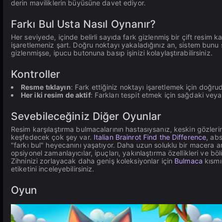
derin maviliklerin büyüsüne davet ediyor.
Farkı Bul Usta Nasıl Oynanır?
Her seviyede, içinde belirli sayıda fark gizlenmiş bir çift resim k
işaretlemeniz şart. Doğru noktayı yakaladığınız an, sistem bunu 
gizlenmişse, ipucu butonuna basıp işinizi kolaylaştırabilirsiniz.
Kontroller
Resme tıklayın
: Fark ettiğiniz noktayı işaretlemek için doğrud
Her iki resim de aktif
: Farkları tespit etmek için sağdaki veya 
Sevebileceğiniz Diğer Oyunlar
Resim karşılaştırma bulmacalarının hastasıysanız, keskin gözlerin
keşfedecek çok şey var.
Italian Brainrot Find the Difference
, abs
"farkı bul" heyecanını yaşatıyor. Daha uzun soluklu bir macera a
opsiyonel zamanlayıcılar, ipuçları, yakınlaştırma özellikleri ve b
Zihninizi zorlayacak daha geniş koleksiyonlar için
Bulmaca
kısmı
etiketini inceleyebilirsiniz.
Oyun