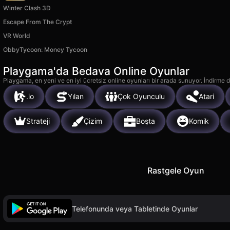
Winter Clash 3D
Escape From The Crypt
VR World
ObbyTycoon: Money Tycoon
Playgama'da Bedava Online Oyunlar
Playgama, en yeni ve en iyi ücretsiz online oyunları bir arada sunuyor. İndirme de
.io
Yılan
Çok Oyunculu
Atari
Strateji
Çizim
Boşta
Komik
Rastgele Oyun
Telefonunda veya Tabletinde Oyunlar