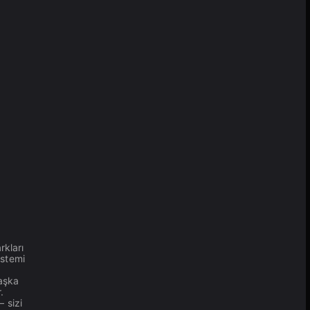
rkları
istemi
Başka
.
 sizi