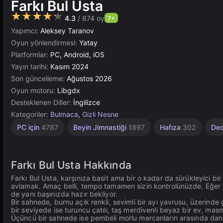
Farkı Bul Usta
★★★★★
4.3
/ 874 oy
7+
Yapımcı:
Aleksey Taranov
Oyun yönlendirmesi:
Yatay
Platformlar:
PC, Android, iOS
Yayın tarihi:
Kasım 2024
Son güncelleme:
Ağustos 2026
Oyun motoru:
Libgdx
Desteklenen Diller:
İngilizce
Kategoriler:
Bulmaca
,
Gizli Nesne
Meydan
Çeviklik
Masaüstü
Tarayıcı
Akıl
1
PC için
4787
Beyin Jimnastiği
1897
Hafıza
302
Ded
1229
Kişilik
Okuma
2593
5027
5172
4114
428
Farkı Bul Usta Hakkında
Farkı Bul Usta, karşınıza basit ama bir o kadar da sürükleyici b
avlamak. Amaç belli, tempo tamamen sizin kontrolünüzde. Eğer i
de yanı başınızda hazır bekliyor.
Bir sahnede, burnu açık renkli, sevimli bir ayı yavrusu, üzerin
bir seviyede ise turuncu çatılı, taş merdivenli beyaz bir ev, masm
Üçüncü bir sahnede ise pembeli morlu mercanların arasında dans 