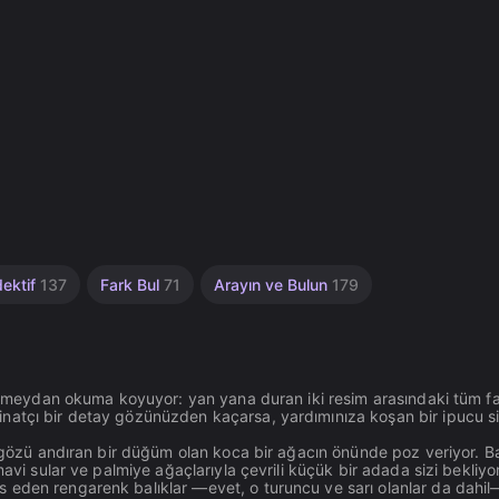
ektif
137
Fark Bul
71
Arayın ve Bulun
179
ir meydan okuma koyuyor: yan yana duran iki resim arasındaki tüm fa
natçı bir detay gözünüzden kaçarsa, yardımınıza koşan bir ipucu s
de gözü andıran bir düğüm olan koca bir ağacın önünde poz veriyor. 
avi sular ve palmiye ağaçlarıyla çevrili küçük bir adada sizi bekliyor
eden rengarenk balıklar —evet, o turuncu ve sarı olanlar da dahil—