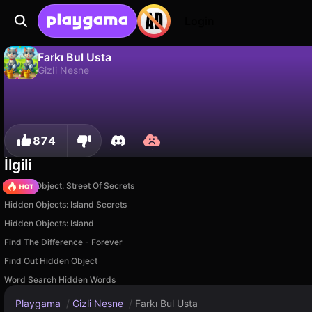
Login
Farkı Bul Usta
Gizli Nesne
Hayır
Kaydet
İlerlemeyi kaydet!
Farkı Bul Usta, Aleksey Taranov tarafından yapılmış ücretsiz bir gizli nesne oyunudur. Playgama'da oyna.
874
İlgili
Hidden Object: Street Of Secrets
Hidden Objects: Island Secrets
Hidden Objects: Island
Find The Difference - Forever
Find Out Hidden Object
Word Search Hidden Words
Playgama
/
Gizli Nesne
/
Farkı Bul Usta