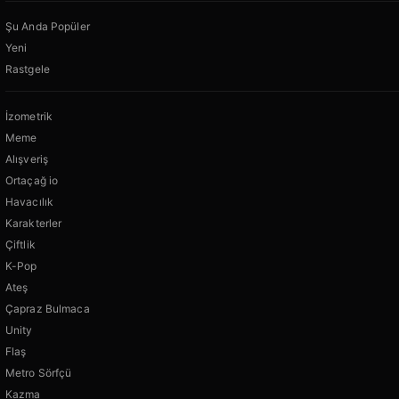
Şu Anda Popüler
Yeni
Rastgele
İzometrik
Meme
Alışveriş
Ortaçağ io
Havacılık
Karakterler
Çiftlik
K-Pop
Ateş
Çapraz Bulmaca
Unity
Flaş
Metro Sörfçü
Kazma