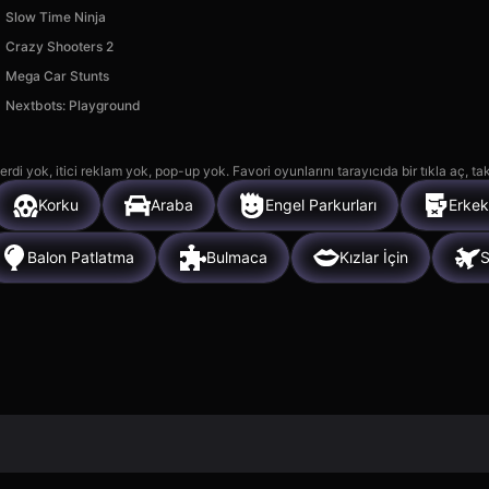
Slow Time Ninja
Crazy Shooters 2
Mega Car Stunts
Nextbots: Playground
rdi yok, itici reklam yok, pop-up yok. Favori oyunlarını tarayıcıda bir tıkla aç, ta
Korku
Araba
Engel Parkurları
Erkekl
Balon Patlatma
Bulmaca
Kızlar İçin
S