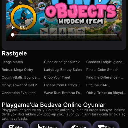
Rastgele
Jenga Match
Clone or neighbour? 2
Connect Ladybug and Cat Noir!
Robux: Mega Obby
Ladybug: Beauty Salon
Pinata Color Smash
CountryBalls: Bounce Ball Adventure
Chop Your Tree!
Find the Difference - Mr. Holmes
Obby: Tower of Hell 2
Escape from Barry's Jail Obby
Bitcube 2048
Generation Evolution
Wave Run: Brainrot Escape!
Obby: Tricks on Bicycle for Brainrots!
Playgama'da Bedava Online Oyunlar
Playgama, en yeni ve en iyi ücretsiz online oyunları bir arada sunuyor. İndirme
derdi yok, itici reklam yok, pop-up yok. Favori oyunlarını tarayıcıda bir tıkla aç,
takılmaya başla.
Yılan
Tıklama
Çizim
Silah