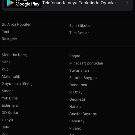
Telefonunda veya Tabletinde Oyunlar
Şu Anda Popüler
Tüm Etiketler
Yeni
Tüm Seriler
Rastgele
Merhaba Komşu
Ragdoll
Şans
Minecraft Zorlukları
Küp
Yuvarlanan
Matematik
Fortnite Soygun
2 oyunculu dövüş
Dondurma
Maden
Io Uzay
Yok Etme
Geometri
Ejderhalar
Hafıza
3D Korku
Cadılar Bayramı
Uzaylı
Samuray
Jöle
Piyano
Zor