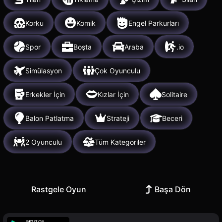
Korku
Komik
Engel Parkurları
Spor
Boşta
Araba
.io
Simülasyon
Çok Oyunculu
Erkekler İçin
Kızlar İçin
Solitaire
Balon Patlatma
Strateji
Beceri
2 Oyunculu
Tüm Kategoriler
Rastgele Oyun
Başa Dön