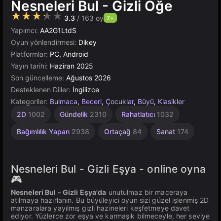
Nesneleri Bul - Gizli Öğe
★★★★★
3.3
/ 163 oy
7+
Yapımcı:
AA2G1LtdS
Oyun yönlendirmesi:
Dikey
Platformlar:
PC, Android
Yayın tarihi:
Haziran 2025
Son güncelleme:
Ağustos 2026
Desteklenen Diller:
İngilizce
Kategoriler:
Bulmaca
,
Beceri
,
Çocuklar
,
Büyü
,
Klasikler
Fark
Arayın
Saklambaç
Masaüstü
Çocuklar
Unity
1
2D
1002
Gündelik
2310
Rahatlatıcı
1032
Kişilik
Çevrimiçi
Bul
ve
5171
İçin
83
4146
Bulun
71
1480
3174
Bağımlılık Yapan
2938
Ortaçağ
84
Sanat
174
179
Nesneleri Bul - Gizli Eşya - online oyna
🎮
Nesneleri Bul - Gizli Eşya'da
unutulmaz bir maceraya
atılmaya hazırlanın. Bu büyüleyici oyun sizi güzel işlenmiş 2D
manzaralara yayılmış gizli hazineleri keşfetmeye davet
ediyor. Yüzlerce zor eşya ve karmaşık bilmeceyle, her seviye