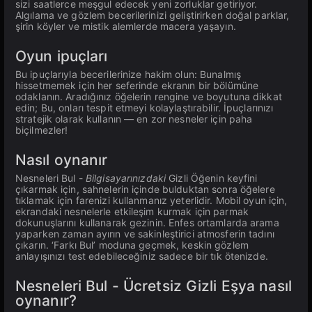
sizi saatlerce meşgul edecek yeni zorluklar getiriyor.
Algılama ve gözlem becerilerinizi geliştirirken doğal parklar,
şirin köyler ve mistik alemlerde macera yaşayın.
Oyun ipuçları
Bu ipuçlarıyla becerilerinize hakim olun: Bunalmış
hissetmemek için her seferinde ekranın bir bölümüne
odaklanın. Aradığınız öğelerin rengine ve boyutuna dikkat
edin; Bu, onları tespit etmeyi kolaylaştırabilir. İpuçlarınızı
stratejik olarak kullanın — en zor nesneler için paha
biçilmezler!
Nasıl oynanır
Nesneleri Bul -
Bilgisayarınızdaki
Gizli Öğenin keyfini
çıkarmak için, sahnelerin içinde bulduktan sonra öğelere
tıklamak için farenizi kullanmanız yeterlidir. Mobil oyun için,
ekrandaki nesnelerle etkileşim kurmak için parmak
dokunuşlarını kullanarak gezinin. Enfes ortamlarda arama
yaparken zaman ayırın ve sakinleştirici atmosferin tadını
çıkarın. ‘Farkı Bul’ moduna geçmek, keskin gözlem
anlayışınızı test edebileceğiniz sadece bir tık ötenizde.
Nesneleri Bul - Ücretsiz Gizli Eşya nasıl
oynanır?