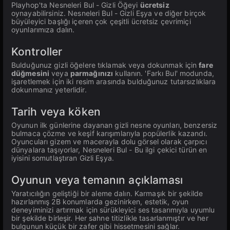
Playhop'ta Nesneleri Bul - Gizli Öğeyi
ücretsiz
oynayabilirsiniz. Nesneleri Bul - Gizli Eşya ve diğer birçok
büyüleyici başlığı içeren çok çeşitli ücretsiz çevrimiçi
oyunlarımıza dalın.
Kontroller
Bulduğunuz gizli öğelere tıklamak veya dokunmak için
fare
düğmesini
veya
parmağınızı
kullanın. 'Farkı Bul' modunda,
işaretlemek için iki resim arasında bulduğunuz tutarsızlıklara
dokunmanız yeterlidir.
Tarih veya köken
Oyunun ilk günlerine dayanan gizli nesne oyunları, benzersiz
bulmaca çözme ve keşif karışımlarıyla popülerlik kazandı.
Oyuncuları gizem ve macerayla dolu görsel olarak çarpıcı
dünyalara taşıyorlar, Nesneleri Bul - Bu ilgi çekici türün en
iyisini somutlaştıran Gizli Eşya.
Oyunun veya temanın açıklaması
Yaratıcılığın geliştiği bir aleme dalın. Karmaşık bir şekilde
hazırlanmış 2B konumlarda gezinirken, estetik, oyun
deneyiminizi artırmak için sürükleyici ses tasarımıyla uyumlu
bir şekilde birleşir. Her sahne titizlikle tasarlanmıştır ve her
bulgunun küçük bir zafer gibi hissetmesini sağlar.