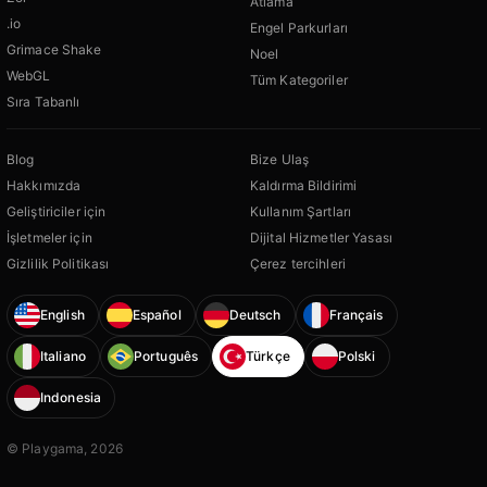
Atlama
.io
Engel Parkurları
Grimace Shake
Noel
WebGL
Tüm Kategoriler
Sıra Tabanlı
Blog
Bize Ulaş
Hakkımızda
Kaldırma Bildirimi
Geliştiriciler için
Kullanım Şartları
İşletmeler için
Dijital Hizmetler Yasası
Gizlilik Politikası
Çerez tercihleri
English
Español
Deutsch
Français
Italiano
Português
Türkçe
Polski
Indonesia
© Playgama, 2026