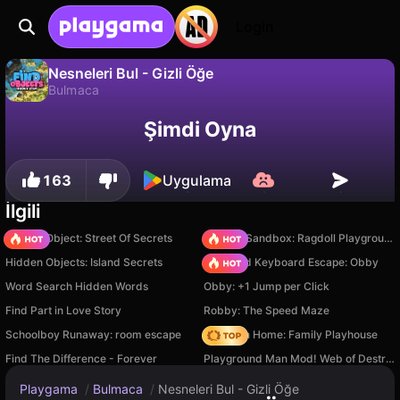
Login
Nesneleri Bul - Gizli Öğe
Bulmaca
Hayır
Kaydet
İlerlemeyi kaydet!
Nesneleri Bul - Gizli Öğe, AA2G1LtdS tarafından yapılmış ücretsiz bir bulmaca oyunudur. Playgama'da oyna.
Şimdi Oyna
163
Uygulama
İlgili
Hidden Object: Street Of Secrets
Sprunki Sandbox: Ragdoll Playground Mode
Hidden Objects: Island Secrets
+1 Speed Keyboard Escape: Obby
Word Search Hidden Words
Obby: +1 Jump per Click
Find Part in Love Story
Robby: The Speed Maze
Schoolboy Runaway: room escape
My Town Home: Family Playhouse
Find The Difference - Forever
Playground Man Mod! Web of Destruction!
Playgama
/
Bulmaca
/
Nesneleri Bul - Gizli Öğe