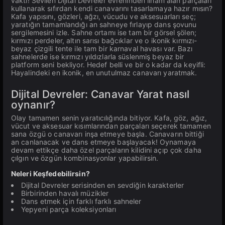
vakti! Sevilen Dijital Devreler evreninden ilham alan parçaları
kullanarak sıfırdan kendi canavarını tasarlamaya hazır mısın?
Kafa yapısını, gözleri, ağzı, vücudu ve aksesuarları seç;
yaratığın tamamlandığı an sahneye fırlayıp dans şovunu
sergilemesini izle. Sahne ortamı ise tam bir görsel şölen;
kırmızı perdeler, altın sarısı bağcıklar ve o ikonik kırmızı-
beyaz çizgili tente ile tam bir karnaval havası var. Bazı
sahnelerde ise kırmızı yıldızlarla süslenmiş beyaz bir
platform seni bekliyor. Hedef belli ve bir o kadar da keyifli:
Hayalindeki en ikonik, en unutulmaz canavarı yaratmak.
Dijital Devreler: Canavar Yarat nasıl
oynanır?
Olay tamamen senin yaratıcılığında bitiyor. Kafa, göz, ağız,
vücut ve aksesuar kısımlarından parçaları seçerek tamamen
sana özgü o canavarı inşa etmeye başla. Canavarın bittiği
an canlanacak ve dans etmeye başlayacak! Oynamaya
devam ettikçe daha özel parçaların kilidini açıp çok daha
çılgın ve özgün kombinasyonlar yapabilirsin.
Neleri Keşfedebilirsin?
Dijital Devreler serisinden en sevdiğin karakterler
Birbirinden havalı müzikler
Dans etmek için farklı farklı sahneler
Yepyeni parça koleksiyonları