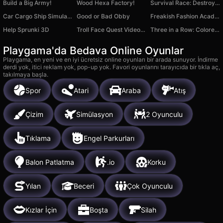
Build a Big Army!
Wood Hexa Factory!
Survival Race: Destroying simulator!
Car Cargo Ship Simulator Game
Good or Bad Obby
Freakish Fashion Academy
Help Sprunki 3D
Troll Face Quest Video Games Adventure Puzzle
Three in a Row: Colored Blocks
Playgama'da Bedava Online Oyunlar
Playgama, en yeni ve en iyi ücretsiz online oyunları bir arada sunuyor. İndirme
derdi yok, itici reklam yok, pop-up yok. Favori oyunlarını tarayıcıda bir tıkla aç,
takılmaya başla.
Spor
Atari
Araba
Atış
Çizim
Simülasyon
2 Oyunculu
Tıklama
Engel Parkurları
Balon Patlatma
.io
Korku
Yılan
Beceri
Çok Oyunculu
Kızlar İçin
Boşta
Silah