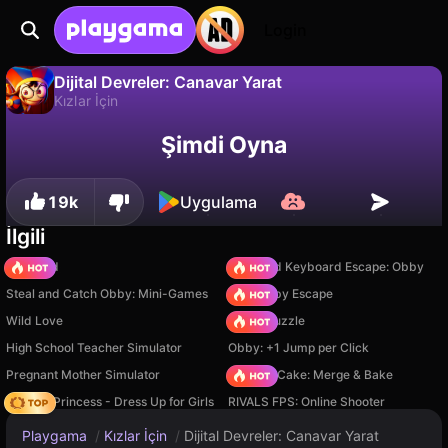
Login
Dijital Devreler: Canavar Yarat
Kızlar İçin
Hayır
Kaydet
İlerlemeyi kaydet!
Dijital Devreler: Canavar Yarat, Rekomenduemye igry tarafından yapılmış ücretsiz bir kızlar i̇çin oyunudur. Playgama'da oyna.
Şimdi Oyna
19k
Uygulama
İlgili
TB World
+1 Speed Keyboard Escape: Obby
Steal and Catch Obby: Mini-Games
Your Obby Escape
Wild Love
Arrow Puzzle
High School Teacher Simulator
Obby: +1 Jump per Click
Pregnant Mother Simulator
Piece of Cake: Merge & Bake
Fashion Princess - Dress Up for Girls
RIVALS FPS: Online Shooter
Playgama
/
Kızlar İçin
/
Dijital Devreler: Canavar Yarat