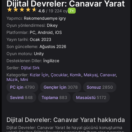
Dijital Devreler: Canavar Yarat
★★★★★
4.6
/ 19 224 oy
7+
Yapımcı:
Rekomenduemye igry
Oyun yönlendirmesi:
Dikey
Platformlar:
PC, Android, iOS
Yayın tarihi:
Ocak 2023
Son güncelleme:
Ağustos 2026
Oyun motoru:
Unity
Desteklenen Diller:
İngilizce
Seriler:
Dijital Sirk
Kategoriler:
Kızlar İçin
,
Çocuklar
,
Komik
,
Makyaj
,
Canavar
,
Müzik
,
Mini
Bağımsız
Basit
Tarayıcı
Cartoon
Unity
1
PC için
4790
Gençler İçin
3078
Sonsuz
2850
Kişilik
Network
1570
Çevrimiçi
5030
1220
4112
3177
5
Sevimli
848
Toplama
883
Masaüstü
5172
Dijital Devreler: Canavar Yarat hakkında
Dijital Devreler: Canavar Yarat ile hayal gücünü konuşturma