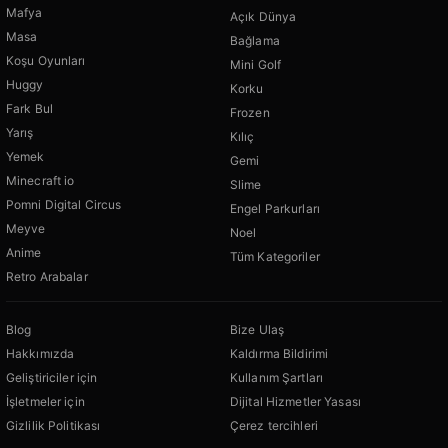
Mafya
Açık Dünya
Masa
Bağlama
Koşu Oyunları
Mini Golf
Huggy
Korku
Fark Bul
Frozen
Yarış
Kılıç
Yemek
Gemi
Minecraft io
Slime
Pomni Digital Circus
Engel Parkurları
Meyve
Noel
Anime
Tüm Kategoriler
Retro Arabalar
Blog
Bize Ulaş
Hakkımızda
Kaldırma Bildirimi
Geliştiriciler için
Kullanım Şartları
İşletmeler için
Dijital Hizmetler Yasası
Gizlilik Politikası
Çerez tercihleri