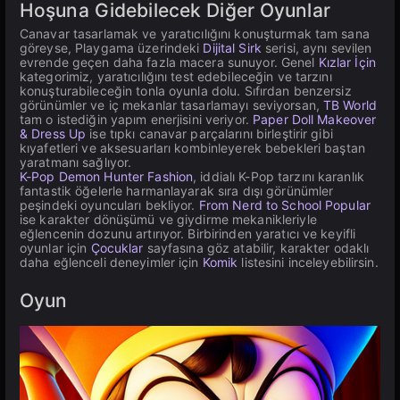
Hoşuna Gidebilecek Diğer Oyunlar
Canavar tasarlamak ve yaratıcılığını konuşturmak tam sana
göreyse, Playgama üzerindeki
Dijital Sirk
serisi, aynı sevilen
evrende geçen daha fazla macera sunuyor. Genel
Kızlar İçin
kategorimiz, yaratıcılığını test edebileceğin ve tarzını
konuşturabileceğin tonla oyunla dolu. Sıfırdan benzersiz
görünümler ve iç mekanlar tasarlamayı seviyorsan,
TB World
tam o istediğin yapım enerjisini veriyor.
Paper Doll Makeover
& Dress Up
ise tıpkı canavar parçalarını birleştirir gibi
kıyafetleri ve aksesuarları kombinleyerek bebekleri baştan
yaratmanı sağlıyor.
K-Pop Demon Hunter Fashion
, iddialı K-Pop tarzını karanlık
fantastik öğelerle harmanlayarak sıra dışı görünümler
peşindeki oyuncuları bekliyor.
From Nerd to School Popular
ise karakter dönüşümü ve giydirme mekanikleriyle
eğlencenin dozunu artırıyor. Birbirinden yaratıcı ve keyifli
oyunlar için
Çocuklar
sayfasına göz atabilir, karakter odaklı
daha eğlenceli deneyimler için
Komik
listesini inceleyebilirsin.
Oyun