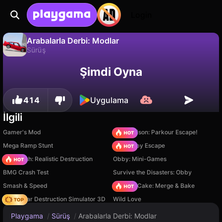
Login
Arabalarla Derbi: Modlar
Sürüş
Arabalarla Derbi: Modlar, SecretiveGames tarafından yapılmış ücretsiz bir sürüş oyunudur. Playgama'da oyna.
Hayır
Kaydet
İlerlemeyi kaydet!
Şimdi Oyna
414
Uygulama
İlgili
Gamer's Mod
Barry Prison: Parkour Escape!
Mega Ramp Stunt
Your Obby Escape
Car Crush: Realistic Destruction
Obby: Mini-Games
BMG Crash Test
Survive the Disasters: Obby
Smash & Speed
Piece of Cake: Merge & Bake
Online Car Destruction Simulator 3D
Wild Love
Playgama
/
Sürüş
/
Arabalarla Derbi: Modlar