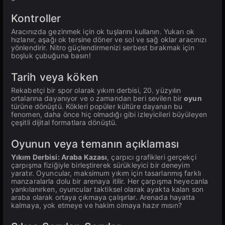
Kontroller
Aracınızda gezinmek için ok tuşlarını kullanın. Yukarı ok
hızlanır, aşağı ok tersine döner ve sol ve sağ oklar aracınızı
yönlendirir. Nitro güçlendirmenizi serbest bırakmak için
boşluk çubuğuna basın!
Tarih veya köken
Rekabetçi bir spor olarak yıkım derbisi, 20. yüzyılın
ortalarına dayanıyor ve o zamandan beri sevilen bir
oyun
türüne dönüştü. Kökleri popüler kültüre dayanan bu
fenomen, daha önce hiç olmadığı gibi izleyicileri büyüleyen
çeşitli dijital formatlara dönüştü.
Oyunun veya temanın açıklaması
Yıkım Derbisi: Araba Kazası
, çarpıcı grafikleri gerçekçi
çarpışma fiziğiyle birleştirerek sürükleyici bir deneyim
yaratır. Oyuncular, maksimum yıkım için tasarlanmış farklı
manzaralarla dolu bir arenaya itilir. Her çarpışma heyecanla
yankılanırken, oyuncular taktiksel olarak ayakta kalan son
araba olarak ortaya çıkmaya çalışırlar. Arenada hayatta
kalmaya, yok etmeye ve hakim olmaya hazır mısın?