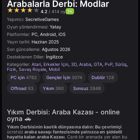
Arabalarla Derbi: Modlar
★★★★★
4.2
/ 414 oy
7+
Yapımcı:
SecretiveGames
Oyun yönlendirmesi:
Yatay
Platformlar:
PC, Android, iOS
Yayın tarihi:
Haziran 2025
Son güncelleme:
Ağustos 2026
Desteklenen Diller:
İngilizce
Kategoriler:
Atari
,
Erkekler İçin
,
3D
,
Araba
,
GTA
,
PvP
,
Sürüş
,
Fizik
,
Savaş Royale
,
Mobil
Derbi
Arena
Masaüstü
Trafik
Ralli
Yüksek
Tarayıcı
Araba
Drag
Yıkım
Unity
PC için
4782
Gençler İçin
3074
Dublör
128
Kazası
Yarışı
Arabaları
Çevrimiçi
Kaliteli
20
166
118
5023
16
5173
213
3570
491
3175
163
Offroad
93
Yıkım
360
Sonsuz
2848
Yıkım Derbisi: Araba Kazası - online
oyna 🚗
Yıkım Derbisinin kaotik dünyasına dalın: Bu çevrimiçi
ücretsiz
araba savaşı fantezisinde yalnızca en şiddetli
hayatta kalan araba Kazası
. Canlı bir arenada yer alan bu