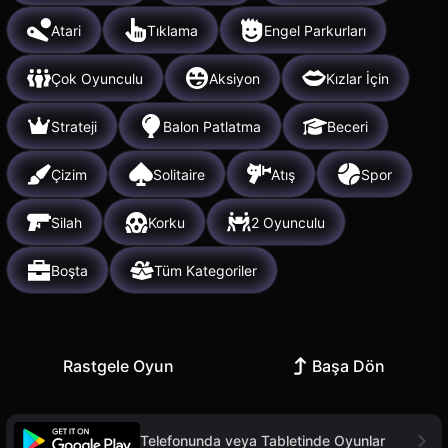
Atari
Tıklama
Engel Parkurları
Çok Oyunculu
Aksiyon
Kızlar İçin
Strateji
Balon Patlatma
Beceri
Çizim
Solitaire
Atış
Spor
Silah
Korku
2 Oyunculu
Boşta
Tüm Kategoriler
Rastgele Oyun
Başa Dön
Telefonunda veya Tabletinde Oyunlar