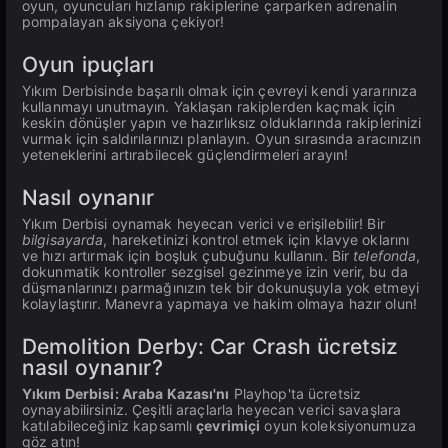
oyun, oyuncuları hızlanıp rakiplerine çarparken adrenalin
pompalayan aksiyona çekiyor!
Oyun ipuçları
Yıkım Derbisinde başarılı olmak için çevreyi kendi yararınıza
kullanmayı unutmayın. Yaklaşan rakiplerden kaçmak için
keskin dönüşler yapın ve hazırlıksız olduklarında rakiplerinizi
vurmak için saldırılarınızı planlayın. Oyun sırasında aracınızın
yeteneklerini artırabilecek güçlendirmeleri arayın!
Nasıl oynanır
Yıkım Derbisi oynamak heyecan verici ve erişilebilir! Bir
bilgisayarda
, hareketinizi kontrol etmek için klavye oklarını
ve hızı artırmak için boşluk çubuğunu kullanın. Bir
telefonda
,
dokunmatik kontroller sezgisel gezinmeye izin verir, bu da
düşmanlarınızı parmağınızın tek bir dokunuşuyla yok etmeyi
kolaylaştırır. Manevra yapmaya ve hakim olmaya hazır olun!
Demolition Derby: Car Crash ücretsiz
nasıl oynanır?
Yıkım Derbisi: Araba Kazası'nı
Playhop'ta ücretsiz
oynayabilirsiniz. Çeşitli araçlarla heyecan verici savaşlara
katılabileceğiniz kapsamlı
çevrimiçi
oyun koleksiyonumuza
göz atın!