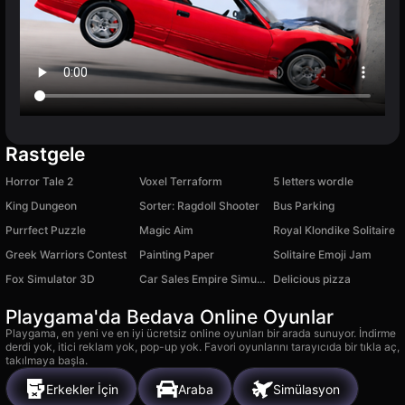
Rastgele
Horror Tale 2
Voxel Terraform
5 letters wordle
King Dungeon
Sorter: Ragdoll Shooter
Bus Parking
Purrfect Puzzle
Magic Aim
Royal Klondike Solitaire
Greek Warriors Contest
Painting Paper
Solitaire Emoji Jam
Fox Simulator 3D
Car Sales Empire Simulator
Delicious pizza
Playgama'da Bedava Online Oyunlar
Playgama, en yeni ve en iyi ücretsiz online oyunları bir arada sunuyor. İndirme
derdi yok, itici reklam yok, pop-up yok. Favori oyunlarını tarayıcıda bir tıkla aç,
takılmaya başla.
Erkekler İçin
Araba
Simülasyon