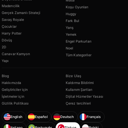
Masa
Madencilik
Koşu Oyunları
Gerçek Zamanlı Strateji
Huggy
Savaş Royale
Fark Bul
Çocuklar
Yarış
Harry Potter
Yemek
Dövüş
Engel Parkurları
2D
Noel
Canavar Kamyon
Tüm Kategoriler
Yapı
Blog
Bize Ulaş
Hakkımızda
Kaldırma Bildirimi
Geliştiriciler için
Kullanım Şartları
İşletmeler için
Dijital Hizmetler Yasası
Gizlilik Politikası
Çerez tercihleri
English
Español
Deutsch
Français
Italiano
Português
Türkçe
Polski