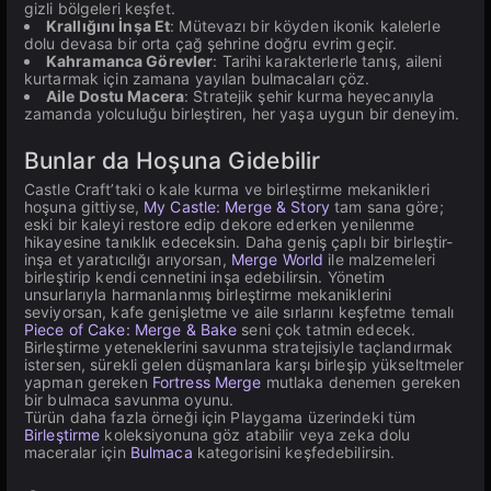
gizli bölgeleri keşfet.
Krallığını İnşa Et
: Mütevazı bir köyden ikonik kalelerle
dolu devasa bir orta çağ şehrine doğru evrim geçir.
Kahramanca Görevler
: Tarihi karakterlerle tanış, aileni
kurtarmak için zamana yayılan bulmacaları çöz.
Aile Dostu Macera
: Stratejik şehir kurma heyecanıyla
zamanda yolculuğu birleştiren, her yaşa uygun bir deneyim.
Bunlar da Hoşuna Gidebilir
Castle Craft’taki o kale kurma ve birleştirme mekanikleri
hoşuna gittiyse,
My Castle: Merge & Story
tam sana göre;
eski bir kaleyi restore edip dekore ederken yenilenme
hikayesine tanıklık edeceksin. Daha geniş çaplı bir birleştir-
inşa et yaratıcılığı arıyorsan,
Merge World
ile malzemeleri
birleştirip kendi cennetini inşa edebilirsin. Yönetim
unsurlarıyla harmanlanmış birleştirme mekaniklerini
seviyorsan, kafe genişletme ve aile sırlarını keşfetme temalı
Piece of Cake: Merge & Bake
seni çok tatmin edecek.
Birleştirme yeteneklerini savunma stratejisiyle taçlandırmak
istersen, sürekli gelen düşmanlara karşı birleşip yükseltmeler
yapman gereken
Fortress Merge
mutlaka denemen gereken
bir bulmaca savunma oyunu.
Türün daha fazla örneği için Playgama üzerindeki tüm
Birleştirme
koleksiyonuna göz atabilir veya zeka dolu
maceralar için
Bulmaca
kategorisini keşfedebilirsin.