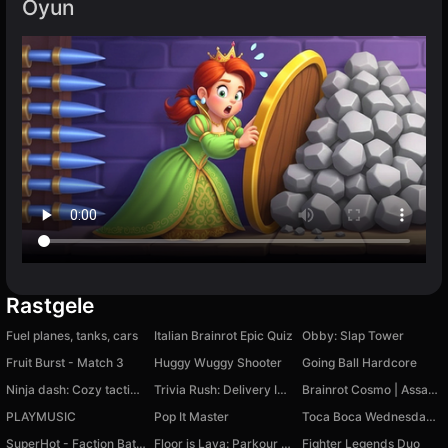
Oyun
Rastgele
Fuel planes, tanks, cars
Italian Brainrot Epic Quiz
Obby: Slap Tower
Fruit Burst - Match 3
Huggy Wuggy Shooter
Going Ball Hardcore
Ninja dash: Cozy tactic puzzle
Trivia Rush: Delivery Idle Empire
Brainrot Cosmo | Assasino Cappucino
PLAYMUSIC
Pop It Master
Toca Boca Wednesday Addams
SuperHot - Faction Battle
Floor is Lava: Parkour Run
Fighter Legends Duo