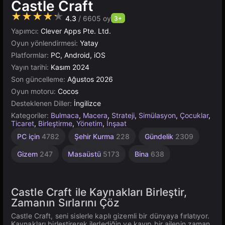
Castle Craft
★★★★★
4.3
/ 6605 oy
3+
Yapımcı:
Clever Apps Pte. Ltd.
Oyun yönlendirmesi:
Yatay
Platformlar:
PC, Android, iOS
Yayın tarihi:
Kasım 2024
Son güncelleme:
Ağustos 2026
Oyun motoru:
Cocos
Desteklenen Diller:
İngilizce
Kategoriler:
Bulmaca
,
Macera
,
Strateji
,
Simülasyon
,
Çocuklar
,
Ticaret
,
Birleştirme
,
Yönetim
,
İnşaat
Yüksek
Kale
Tarayıcı
Cocos
Kaynak
Rus
PC için
4782
Şehir Kurma
228
Gündelik
2309
Yönetimi
1798
Kaliteli
10
5023
115
3570
300
Gizem
247
Masaüstü
5173
Bina
638
Castle Craft ile Kaynakları Birleştir,
Zamanın Sırlarını Çöz
Castle Craft, seni sislerle kaplı gizemli bir dünyaya fırlatıyor.
Kaynakları birleştirerek ilerlediğin ve kayıp bir ailenin zaman