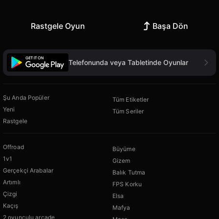
Rastgele Oyun
Başa Dön
Telefonunda veya Tabletinde Oyunlar
Şu Anda Popüler
Tüm Etiketler
Yeni
Tüm Seriler
Rastgele
Offroad
Büyüme
1v1
Gizem
Gerçekçi Arabalar
Balık Tutma
Artımlı
FPS Korku
Çizgi
Elsa
Kaçış
Mafya
2 oyunculu arcade