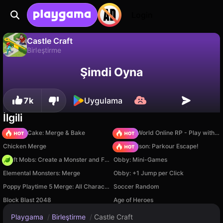
Login
Castle Craft
Birleştirme
Hayır
Kaydet
İlerlemeyi kaydet!
Castle Craft, Clever Apps Pte. Ltd. tarafından yapılmış ücretsiz bir birleştirme oyunudur. Playgama'da oyna.
Şimdi Oyna
7k
Uygulama
İlgili
Piece of Cake: Merge & Bake
Sprunki World Online RP - Play with Friends!
Chicken Merge
Barry Prison: Parkour Escape!
Craft Mobs: Create a Monster and Fight!
Obby: Mini-Games
Elemental Monsters: Merge
Obby: +1 Jump per Click
Poppy Playtime 5 Merge: All Characters
Soccer Random
Block Blast 2048
Age of Heroes
Playgama
/
Birleştirme
/
Castle Craft