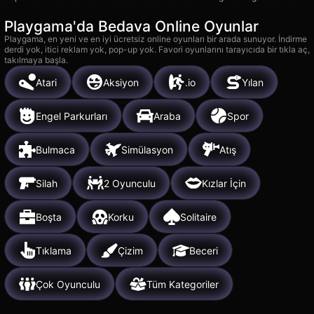
Playgama'da Bedava Online Oyunlar
Playgama, en yeni ve en iyi ücretsiz online oyunları bir arada sunuyor. İndirme
derdi yok, itici reklam yok, pop-up yok. Favori oyunlarını tarayıcıda bir tıkla aç,
takılmaya başla.
Atari
Aksiyon
.io
Yılan
Engel Parkurları
Araba
Spor
Bulmaca
Simülasyon
Atış
Silah
2 Oyunculu
Kızlar İçin
Boşta
Korku
Solitaire
Tıklama
Çizim
Beceri
Çok Oyunculu
Tüm Kategoriler