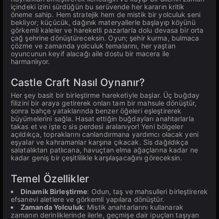
içindeki izini sürdüğün bu serüvende her kararın kritik
öneme sahip. Hem stratejik hem de mistik bir yolculuk seni
bekliyor; küçücük, dağınık materyallerle başlayıp köyünü
görkemli kaleler ve hareketli pazarlarla dolu devasa bir orta
çağ şehrine dönüştüreceksin. Oyun; şehir kurma, bulmaca
çözme ve zamanda yolculuk temalarını, her yaştan
oyuncunun keyif alacağı aile dostu bir macera ile
harmanlıyor.
Castle Craft Nasıl Oynanır?
Her şey basit bir birleştirme hareketiyle başlar. Üç buğday
filizini bir araya getirerek onları tam bir mahsule dönüştür,
sonra bahçe yataklarında benzer öğeleri eşleştirerek
büyümelerini sağla. Hasat ettiğin buğdayları anahtarlarla
takas et ve işte o sis perdesi aralanıyor! Yeni bölgeler
açıldıkça, topraklarını canlandırmana yardımcı olacak yeni
eşyalar ve kahramanlar karşına çıkacak. Sis dağıldıkça
salatalıktan patlıcana, havuçtan elma ağaçlarına kadar ne
kadar geniş bir çeşitlilikle karşılaşacağını göreceksin.
Temel Özellikler
Dinamik Birleştirme
: Odun, taş ve mahsulleri birleştirerek
efsanevi aletlere ve görkemli yapılara dönüştür.
Zamanda Yolculuk
: Mistik anahtarlarını kullanarak
zamanın derinliklerinde ilerle, geçmişe dair ipuçları taşıyan