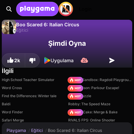
Login
Boo Scared 6: Italian Circus
Eğitici
Hayır
Kaydet
İlerlemeyi kaydet!
Boo Scared 6: Italian Circus, Superec Games tarafından yapılmış ücretsiz bir eğitici oyunudur. Playgama'da oyna.
Şimdi Oyna
2k
Uygulama
İlgili
High School Teacher Simulator
Sprunki Sandbox: Ragdoll Playground Mode
Word Cross
Barry Prison: Parkour Escape!
Find the Differences: Winter tale
Arrow Puzzle
Baldi
Robby: The Speed Maze
Word Finder
Piece of Cake: Merge & Bake
Safari Merge
RIVALS FPS: Online Shooter
Playgama
/
Eğitici
/
Boo Scared 6: Italian Circus