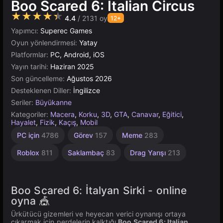
Boo Scared 6: Italian Circus
★★★★★
4.4
/ 2131 oy
12+
Yapımcı:
Superec Games
Oyun yönlendirmesi:
Yatay
Platformlar:
PC, Android, iOS
Yayın tarihi:
Haziran 2025
Son güncelleme:
Ağustos 2026
Desteklenen Diller:
İngilizce
Seriler:
Büyükanne
Kategoriler:
Macera
,
Korku
,
3D
,
GTA
,
Canavar
,
Eğitici
,
Hayalet
,
Fizik
,
Kaçış
,
Mobil
Sandbox
Çizgi
Rus
Unity
PC için
4786
Görev
157
Meme
283
1799
Çevrimiçi
Film
414
46
3177
Roblox
811
Saklambaç
83
Drag Yarışı
213
Boo Scared 6: İtalyan Sirki - online
oyna 🎪
Ürkütücü gizemleri ve heyecan verici oynanışı ortaya
çıkarmak için perdelerin kalktığı
Boo Scared 6: Italian