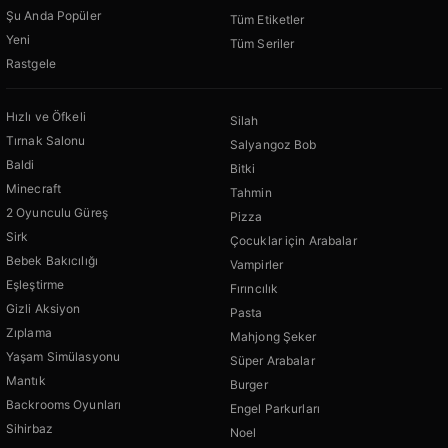
Şu Anda Popüler
Tüm Etiketler
Yeni
Tüm Seriler
Rastgele
Hızlı ve Öfkeli
Silah
Tırnak Salonu
Salyangoz Bob
Baldi
Bitki
Minecraft
Tahmin
2 Oyunculu Güreş
Pizza
Sirk
Çocuklar için Arabalar
Bebek Bakıcılığı
Vampirler
Eşleştirme
Fırıncılık
Gizli Aksiyon
Pasta
Zıplama
Mahjong Şeker
Yaşam Simülasyonu
Süper Arabalar
Mantık
Burger
Backrooms Oyunları
Engel Parkurları
Sihirbaz
Noel