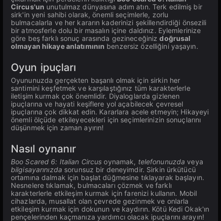
Circus'un
unutulmaz dünyasına adım atın. Terk edilmiş bir
sirk'in yeni sahibi olarak, önemli seçimlerle, zorlu
bulmacalarla ve her kararın kaderinizi şekillendirdiği önsezili
bir atmosferle dolu bir masalın içine daldınız. Eylemlerinize
göre beş farklı sonuç arasında gezineceğiniz
doğrusal
olmayan hikaye anlatımının
benzersiz özelliğini yaşayın.
Oyun ipuçları
Oyununuzda gerçekten başarılı olmak için sirkin her
santimini keşfetmek ve karşılaştığınız tüm karakterlerle
iletişim kurmak çok önemlidir. Diyaloglarda gizlenen
ipuçlarına ve hayati keşiflere yol açabilecek çevresel
ipuçlarına çok dikkat edin. Kararlara acele etmeyin; Hikayeyi
önemli ölçüde etkileyecekleri için seçimlerinizin sonuçlarını
düşünmek için zaman ayırın!
Nasıl oynanır
Boo Scared 6: Italian Circus
oynamak,
telefonunuzda
veya
bilgisayarınızda
sorunsuz bir deneyimdir. Sirkin ürkütücü
ortamına dalmak için başlat düğmesine tıklayarak başlayın.
Nesnelere tıklamak, bulmacaları çözmek ve farklı
karakterlerle etkileşim kurmak için farenizi kullanın. Mobil
cihazlarda, musallat olan çevrede gezinmek ve onlarla
etkileşim kurmak için dokunun ve kaydırın. Kötü Kedi Okak'ın
pençelerinden kaçmanıza yardımcı olacak ipuçlarını arayın!