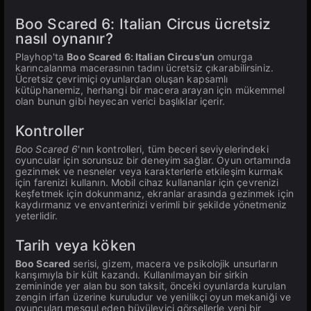
Boo Scared 6: Italian Circus ücretsiz
nasıl oynanır?
Playhop'ta
Boo Scared 6: Italian Circus'un
omurga
karıncalanma macerasının tadını ücretsiz çıkarabilirsiniz.
Ücretsiz çevrimiçi oyunlardan oluşan kapsamlı
kütüphanemiz, herhangi bir macera arayan için mükemmel
olan bunun gibi heyecan verici başlıklar içerir.
Kontroller
Boo Scared 6
'nın kontrolleri, tüm beceri seviyelerindeki
oyuncular için sorunsuz bir deneyim sağlar. Oyun ortamında
gezinmek ve nesneler veya karakterlerle etkileşim kurmak
için farenizi kullanın. Mobil cihaz kullananlar için çevrenizi
keşfetmek için dokunmanız, ekranlar arasında gezinmek için
kaydırmanız ve envanterinizi verimli bir şekilde yönetmeniz
yeterlidir.
Tarih veya köken
Boo Scared
serisi, gizem, macera ve psikolojik unsurların
karışımıyla bir kült kazandı. Kullanılmayan bir sirkin
zemininde yer alan bu son taksit, önceki oyunlarda kurulan
zengin irfan üzerine kuruludur ve yenilikçi oyun mekaniği ve
oyuncuları meşgul eden büyüleyici görsellerle yeni bir