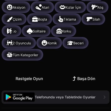
Aksiyon
Atari
Kızlar İçin
Atış
Çizim
Boşta
Tıklama
Silah
.io
Solitaire
Korku
2 Oyunculu
Komik
Beceri
Tüm Kategoriler
Rastgele Oyun
Başa Dön
Telefonunda veya Tabletinde Oyunlar