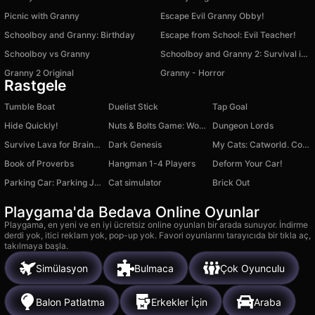
Picnic with Granny
Escape Evil Granny Obby!
Schoolboy and Granny: Birthday
Escape from School: Evil Teacher!
Schoolboy vs Granny
Schoolboy and Granny 2: Survival in the Forest
Granny 2 Original
Granny - Horror
Rastgele
Tumble Boat
Duelist Stick
Tap Goal
Hide Quickly!
Nuts & Bolts Game: Wood Puzzle
Dungeon Lords
Survive Lava for Brainrots!
Dark Genesis
My Cats: Catworld. Сozy merge
Book of Proverbs
Hangman 1-4 Players
Deform Your Car!
Parking Car: Parking Jam
Cat simulator
Brick Out
Playgama'da Bedava Online Oyunlar
Playgama, en yeni ve en iyi ücretsiz online oyunları bir arada sunuyor. İndirme
derdi yok, itici reklam yok, pop-up yok. Favori oyunlarını tarayıcıda bir tıkla aç,
takılmaya başla.
Simülasyon
Bulmaca
Çok Oyunculu
Balon Patlatma
Erkekler İçin
Araba