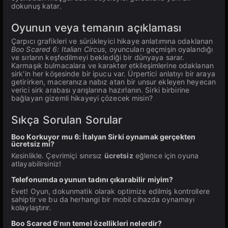
dokunuş katar.
Oyunun veya temanın açıklaması
Çarpıcı grafikleri ve sürükleyici hikaye anlatımına odaklanan
Boo Scared 6: Italian Circus
, oyuncuları geçmişin oyalandığı
ve sırların keşfedilmeyi beklediği bir dünyaya sarar.
Karmaşık bulmacalara ve karakter etkileşimlerine odaklanan
sirk'in her köşesinde bir ipucu var. Ürpertici anlatıyı bir araya
getirirken, maceranıza nabız atan bir unsur ekleyen heyecan
verici sirk arabası yarışlarına hazırlanın. Sirki birbirine
bağlayan gizemli hikayeyi çözecek misin?
Sıkça Sorulan Sorular
Boo Korkuyor mu 6: İtalyan Sirki oynamak gerçekten
ücretsiz mi?
Kesinlikle. Çevrimiçi sınırsız
ücretsiz
eğlence için oyuna
atlayabilirsiniz!
Telefonumda oyunun tadını çıkarabilir miyim?
Evet! Oyun, dokunmatik olarak optimize edilmiş kontrollere
sahiptir ve bu da herhangi bir mobil cihazda oynamayı
kolaylaştırır.
Boo Scared 6'nın temel özellikleri nelerdir?