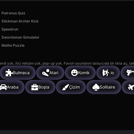
Patronus Quiz
Stickman Archer Kick
Speedrun
Swordsman Simulator
Maths Puzzle
rdi yok, itici reklam yok, pop-up yok. Favori oyunlarını tarayıcıda bir tıkla aç, ta
Bulmaca
Atari
Komik
.io
Araba
Boşta
Çizim
Solitaire