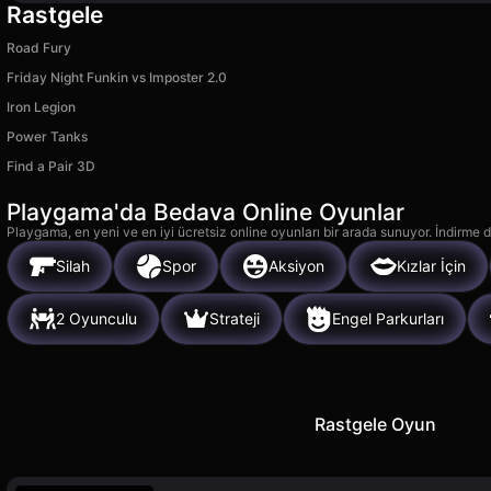
Rastgele
Road Fury
Friday Night Funkin vs Imposter 2.0
Iron Legion
Power Tanks
Find a Pair 3D
Playgama'da Bedava Online Oyunlar
Playgama, en yeni ve en iyi ücretsiz online oyunları bir arada sunuyor. İndirme de
Silah
Spor
Aksiyon
Kızlar İçin
2 Oyunculu
Strateji
Engel Parkurları
Rastgele Oyun