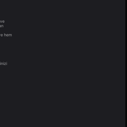
 ve
an
 ve hem
nizi