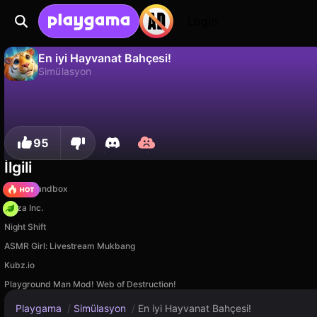
Login
En iyi Hayvanat Bahçesi!
Simülasyon
Hayır
Kaydet
İlerlemeyi kaydet!
En iyi Hayvanat Bahçesi!, 313 Games tarafından yapılmış ücretsiz bir simülasyon oyunudur. Playgama'da oyna.
95
İlgili
Melon Sandbox
Pizza Inc.
Night Shift
ASMR Girl: Livestream Mukbang
Kubz.io
Playground Man Mod! Web of Destruction!
Playgama
/
Simülasyon
/
En iyi Hayvanat Bahçesi!