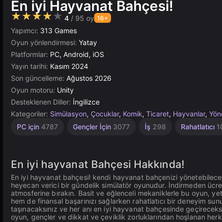
En iyi Hayvanat Bahçesi!
★★★★★
4
/ 95 oy
16+
Yapımcı:
313 Games
Oyun yönlendirmesi:
Yatay
Platformlar:
PC, Android, iOS
Yayın tarihi:
Kasım 2024
Son güncelleme:
Ağustos 2026
Oyun motoru:
Unity
Desteklenen Diller:
İngilizce
Kategoriler:
Simülasyon
,
Çocuklar
,
Komik
,
Ticaret
,
Hayvanlar
,
Yön
Sevimli
Çeviklik
Masaüstü
Artımlı
Bina
Yüksek
Tarayıcı
Unity
1
PC için
4787
Gençler İçin
3077
İş
298
Rahatlatıcı
1
Kişilik
Çevrimiçi
636
Kaliteli
562
2593
5027
848
5173
4120
3572
3177
En iyi hayvanat Bahçesi Hakkında!
En iyi hayvanat bahçesi! kendi hayvanat bahçenizi yönetebileceğ
heyecan verici bir gündelik simülatör oyunudur. İndirmeden ücre
atmosferine bırakın. Basit ve eğlenceli mekaniklerle bu oyun, yet
hem de finansal başarınızı sağlarken rahatlatıcı bir deneyim sunu
taşınacaksınız ve her anı en iyi hayvanat bahçesinde geçireceks
oyun, gençler ve dikkat ve çeviklik zorluklarından hoşlanan herke