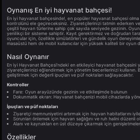
Oynanış En iyi hayvanat bahçesi!
En iyi hayvanat bahçesinde!, en popüler hayvanat bahçesi olma 
kontrolünü ele geçireceksiniz. Ziyaretçilerinizi tatmin ederken 
çeşitli hayvan türlerine sahip çok sayıda seviyede gezinin. Oyun
yenilikçi bir sisteme sahiptir. Kayıt gerektirmez ve doğrudan ta
oyuncular için, özellikle simülatörleri ve gündelik oyun deneyim
masaüstü hem de mobil kullanıcılar için yüksek kaliteli bir oyun 
Nasıl Oynanır
En iyi Hayvanat Bahçesi'ndeki en etkileyici hayvanat bahçesini ya
ziyaretçilerinizi eğlendirmek için yönetim becerilerinizi kullanı
geliştirmek için değerli ipuçları ve püf noktaları sağlayacaktır.
Kontroller
Fare: Oyun arayüzünde gezinin ve etkileşimde bulunun
Dokunmatik ekran: Hayvanat bahçenizi mobil cihazlarda yönet
İpuçları ve püf noktaları
Ziyaretçi memnuniyetini artırmak için hayvan habitatlarını iyi
Sorunları önlemek için hayvan sağlığını ve ruh halini düzenli o
Alanı ve kaynakları en üst düzeye çıkarmak için genişletmelerin
Özellikler