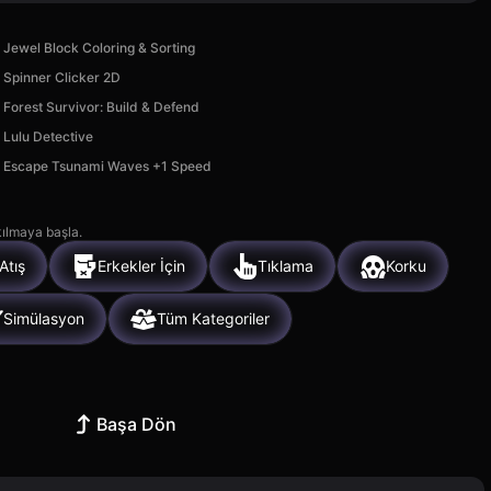
Jewel Block Coloring & Sorting
Spinner Clicker 2D
Forest Survivor: Build & Defend
Lulu Detective
Escape Tsunami Waves +1 Speed
kılmaya başla.
Atış
Erkekler İçin
Tıklama
Korku
Simülasyon
Tüm Kategoriler
Başa Dön