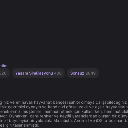
etim
026
Yaşam Simülasyonu
408
Sonsuz
2849
iniz ve en havalı hayvanat bahçesi sahibi olmaya çalışabileceğiniz
tsiz çevrimiçi oynayın ve kendinizi görsel zevk ve eşsiz hayvanların
eneklerinizi müşterileri memnun etmek için kullanırken, hem mutluluk
yor. Oynarken, canlı renkler ve keyifli yaratıklardan oluşan bir dün
iniz! büyüleyici bir yolculuk. Masaüstü, Android ve iOS'ta bulunan b
s için tasarlanmıştır.