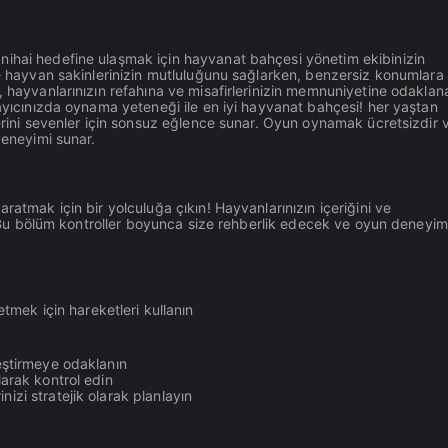
nihai hedefine ulaşmak için hayvanat bahçesi yönetim ekibinizin
ve hayvan sakinlerinizin mutluluğunu sağlarken, benzersiz konumlara
, hayvanlarınızın refahına ve misafirlerinizin memnuniyetine odaklan
rayıcınızda oynama yeteneği ile en iyi hayvanat bahçesi! her yaştan
lerini sevenler için sonsuz eğlence sunar. Oyun oynamak ücretsizdir
deneyimi sunar.
ratmak için bir yolculuğa çıkın! Hayvanlarınızın içeriğini ve
n. Bu bölüm kontroller boyunca size rehberlik edecek ve oyun deneyimi
mek için hareketleri kullanın
leştirmeye odaklanın
larak kontrol edin
izi stratejik olarak planlayın