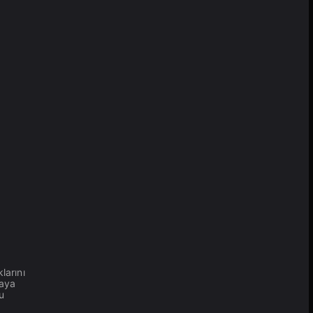
larını
yaya
u