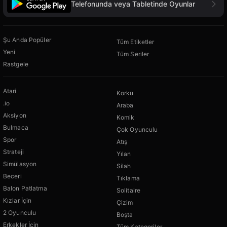
Telefonunda veya Tabletinde Oyunlar
Şu Anda Popüler
Tüm Etiketler
Yeni
Tüm Seriler
Rastgele
Atari
Korku
.io
Araba
Aksiyon
Komik
Bulmaca
Çok Oyunculu
Spor
Atış
Strateji
Yılan
Simülasyon
Silah
Beceri
Tıklama
Balon Patlatma
Solitaire
Kızlar İçin
Çizim
2 Oyunculu
Boşta
Erkekler İçin
Tüm Kategoriler