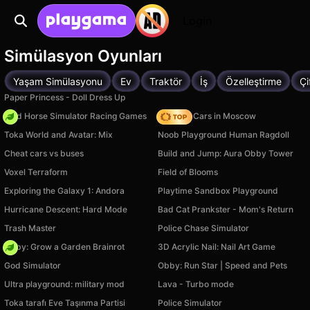
Login
Simülasyon Oyunları
Yaşam Simülasyonu
Ev
Traktör
İş
Özelleştirme
Çi
Paper Princess - Doll Dress Up
Wild Horse Simulator Racing Games
Race On Cars in Moscow
Toka World and Avatar: Mix
Noob Playground Human Ragdoll
Cheat cars vs buses
Build and Jump: Aura Obby Tower
Voxel Terraform
Field of Blooms
Exploring the Galaxy 1: Andora
Playtime Sandbox Playground
Hurricane Descent: Hard Mode
Bad Cat Prankster - Mom's Return
Trash Master
Police Chase Simulator
Obby: Grow a Garden Brainrot
3D Acrylic Nail: Nail Art Game
God Simulator
Obby: Run Star | Speed and Pets
Ultra playground: military mod
Lava - Turbo mode
Toka tarafı Eve Taşınma Partisi
Police Simulator