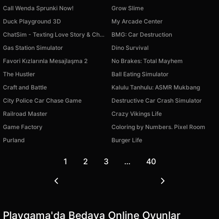
Call Wenda Sprunki Now!
Grow Slime
Duck Playground 3D
My Arcade Center
ChatSim - Texting Love Story & Chat Romance
BMG: Car Destruction
Gas Station Simulator
Dino Survival
Favori Kızlarınla Mesajlaşma 2
No Brakes: Total Mayhem
The Hustler
Ball Eating Simulator
Craft and Battle
Kalulu Tanhulu: ASMR Mukbang
City Police Car Chase Game
Destructive Car Crash Simulator
Railroad Master
Crazy Vikings Life
Game Factory
Coloring by Numbers. Pixel Room
Purland
Burger Life
1
2
3
…
40
Playgama'da Bedava Online Oyunlar