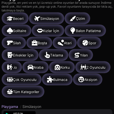
Playgama, en yeni ve en iyi ücretsiz online oyunları bir arada sunuyor. İndirme
derdi yok, itici reklam yok, pop-up yok. Favori oyunlarını tarayıcıda bir tıkla aç,
takılmaya başla.
Beceri
Simülasyon
Çizim
Solitaire
Kızlar İçin
Balon Patlatma
Silah
Boşta
Atari
Spor
Erkekler İçin
Tıklama
Yılan
.io
Araba
Korku
2 Oyunculu
Çok Oyunculu
Bulmaca
Aksiyon
Tüm Kategoriler
Playgama
/
Simülasyon