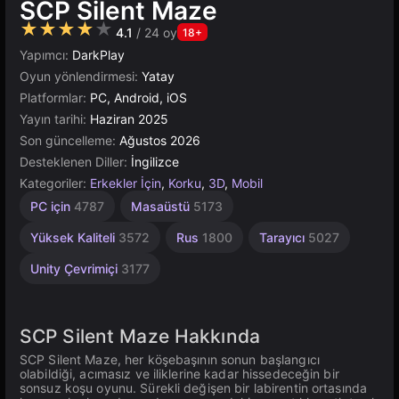
SCP Silent Maze
★★★★★
4.1
/ 24 oy
18+
Yapımcı:
DarkPlay
Oyun yönlendirmesi:
Yatay
Platformlar:
PC, Android, iOS
Yayın tarihi:
Haziran 2025
Son güncelleme:
Ağustos 2026
Desteklenen Diller:
İngilizce
Kategoriler:
Erkekler İçin
,
Korku
,
3D
,
Mobil
PC için
4787
Masaüstü
5173
Yüksek Kaliteli
3572
Rus
1800
Tarayıcı
5027
Unity Çevrimiçi
3177
SCP Silent Maze Hakkında
SCP Silent Maze, her köşebaşının sonun başlangıcı
olabildiği, acımasız ve iliklerine kadar hissedeceğin bir
sonsuz koşu oyunu. Sürekli değişen bir labirentin ortasında