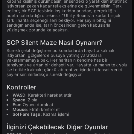
kapana kısılmış durumdasın; ensendeki o yaratıkları atlatmak
istiyorsan zekan kadar reflekslerine de güvenmelisin. Terk
edilmiş bir SCP tesisinin loş koridorlarından, gerçekliğin
adeta çatırdadığı o tekinsiz "Utility Rooms"a kadar birçok
farklı harita seçeneği seni bekliyor. Her şeyin bittiğini
sandığın anda ise, tarih öncesinden gelen kabuslarla
yüzleşmek zorunda kalacaksın.
SCP Silent Maze Nasıl Oynanır?
Sürekli şekil değiştiren bu koridorlarda hayatta kalmak
istiyorsan, gölgelerde pusuya yatmış yaratıklara
yakalanmamaya bak. Her haritanın kendine has bir
tansiyonu ve artan bir dehşeti var. Hayatta kalmanın tek yolu
ise tetikte kalmak; çünkü labirent ve içindeki dehşet verici
şeyler sen ilerledikçe sürekli değişiyor.
Kontroller
WASD
: Karakteri hareket ettir
Space
: Zıpla
Esc
: Oyunu duraklat
Mouse
: Etrafı kontrol et
Sol Fare Tuşu
: Kazma işlemi
İlginizi Çekebilecek Diğer Oyunlar