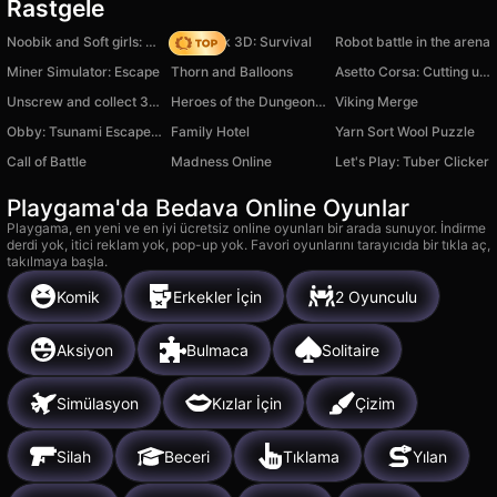
Rastgele
Noobik and Soft girls: Prison Escape!
Skyblock 3D: Survival
Robot battle in the arena
Miner Simulator: Escape
Thorn and Balloons
Asetto Corsa: Cutting up in BMW M8
Unscrew and collect 3 screws!
Heroes of the Dungeons: Match-3 RPG
Viking Merge
Obby: Tsunami Escape +1 by Car
Family Hotel
Yarn Sort Wool Puzzle
Call of Battle
Madness Online
Let's Play: Tuber Clicker
Playgama'da Bedava Online Oyunlar
Playgama, en yeni ve en iyi ücretsiz online oyunları bir arada sunuyor. İndirme
derdi yok, itici reklam yok, pop-up yok. Favori oyunlarını tarayıcıda bir tıkla aç,
takılmaya başla.
Komik
Erkekler İçin
2 Oyunculu
Aksiyon
Bulmaca
Solitaire
Simülasyon
Kızlar İçin
Çizim
Silah
Beceri
Tıklama
Yılan