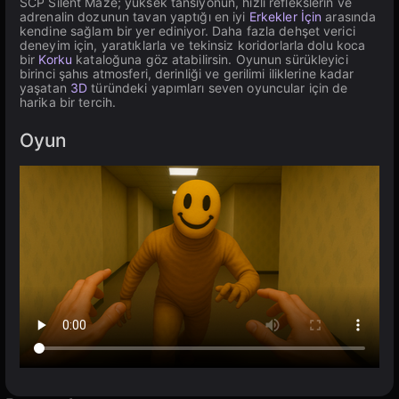
SCP Silent Maze; yüksek tansiyonun, hızlı reflekslerin ve
adrenalin dozunun tavan yaptığı en iyi
Erkekler İçin
arasında
kendine sağlam bir yer ediniyor. Daha fazla dehşet verici
deneyim için, yaratıklarla ve tekinsiz koridorlarla dolu koca
bir
Korku
kataloğuna göz atabilirsin. Oyunun sürükleyici
birinci şahıs atmosferi, derinliği ve gerilimi iliklerine kadar
yaşatan
3D
türündeki yapımları seven oyuncular için de
harika bir tercih.
Oyun