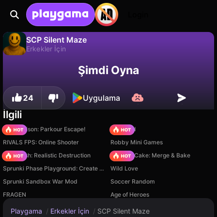
Login
SCP Silent Maze
Erkekler İçin
SCP Silent Maze, DarkPlay tarafından yapılmış ücretsiz bir erkekler i̇çin oyunudur. Playgama'da oyna.
Hayır
Kaydet
İlerlemeyi kaydet!
Şimdi Oyna
24
Uygulama
İlgili
Barry Prison: Parkour Escape!
TB World
RIVALS FPS: Online Shooter
Robby Mini Games
Car Crush: Realistic Destruction
Piece of Cake: Merge & Bake
Sprunki Phase Playground: Create Sprunki and Music
Wild Love
Sprunki Sandbox War Mod
Soccer Random
FRAGEN
Age of Heroes
Playgama
/
Erkekler İçin
/
SCP Silent Maze