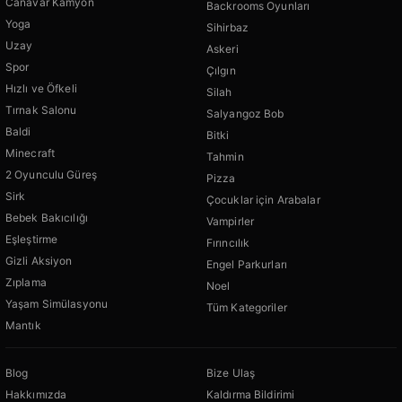
Canavar Kamyon
Backrooms Oyunları
Yoga
Sihirbaz
Uzay
Askeri
Spor
Çılgın
Hızlı ve Öfkeli
Silah
Tırnak Salonu
Salyangoz Bob
Baldi
Bitki
Minecraft
Tahmin
2 Oyunculu Güreş
Pizza
Sirk
Çocuklar için Arabalar
Bebek Bakıcılığı
Vampirler
Eşleştirme
Fırıncılık
Gizli Aksiyon
Engel Parkurları
Zıplama
Noel
Yaşam Simülasyonu
Tüm Kategoriler
Mantık
Blog
Bize Ulaş
Hakkımızda
Kaldırma Bildirimi