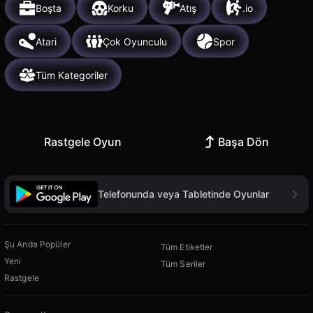
Boşta
Korku
Atış
.io
Atari
Çok Oyunculu
Spor
Tüm Kategoriler
Rastgele Oyun
Başa Dön
Telefonunda veya Tabletinde Oyunlar
Şu Anda Popüler
Tüm Etiketler
Yeni
Tüm Seriler
Rastgele