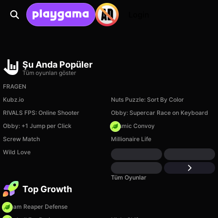
Login
Şu Anda Popüler
Tüm oyunları göster
FRAGEN
Kubz.io
Nuts Puzzle: Sort By Color
RIVALS FPS: Online Shooter
Obby: Supercar Race on Keyboard
Obby: +1 Jump per Click
Cosmic Convoy
Screw Match
Millionaire Life
Wild Love
Tüm Oyunlar
Top Growth
Dream Reaper Defense