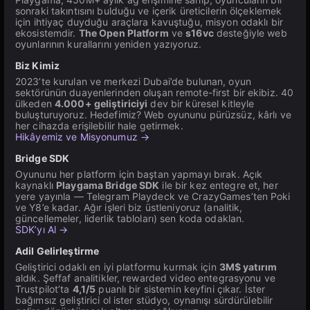
sonraki takıntısını bulduğu ve içerik üreticilerin ölçeklemek
için ihtiyaç duyduğu araçlara kavuştuğu, misyon odaklı bir
ekosistemdir.
The Open Platform
ve
s16vc
desteğiyle web
oyunlarının kurallarını yeniden yazıyoruz.
Biz Kimiz
2023’te kurulan ve merkezi Dubai’de bulunan, oyun
sektörünün duayenlerinden oluşan remote-first bir ekibiz. 40
ülkeden
4.000+ geliştiriciyi
dev bir küresel kitleyle
buluşturuyoruz. Hedefimiz? Web oyununu pürüzsüz, kârlı ve
her cihazda erişilebilir hale getirmek.
Hikâyemiz ve Misyonumuz →
Bridge SDK
Oyununu her platform için baştan yapmayı bırak. Açık
kaynaklı
Playgama Bridge SDK
ile bir kez entegre et, her
yere yayınla — Telegram Playdeck ve CrazyGames’ten Poki
ve Y8’e kadar. Ağır işleri biz üstleniyoruz (analitik,
güncellemeler, liderlik tabloları) sen koda odaklan.
SDK’yı Al →
Adil Gelirleştirme
Geliştirici odaklı en iyi platformu kurmak için
3M$ yatırım
aldık. Şeffaf analitikler, rewarded video entegrasyonu ve
Trustpilot’ta
4,1/5
puanlı bir sistemin keyfini çıkar. İster
bağımsız geliştirici ol ister stüdyo, oynanışı sürdürülebilir