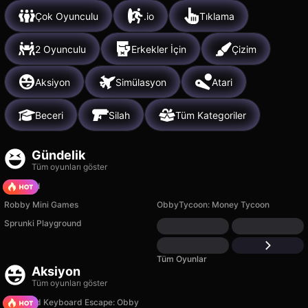
Çok Oyunculu
.io
Tıklama
2 Oyunculu
Erkekler İçin
Çizim
Aksiyon
Simülasyon
Atari
Beceri
Silah
Tüm Kategoriler
Gündelik
Tüm oyunları göster
TB World
Robby Mini Games
ObbyTycoon: Money Tycoon
Sprunki Playground
Tüm Oyunlar
Aksiyon
Tüm oyunları göster
+1 Speed Keyboard Escape: Obby