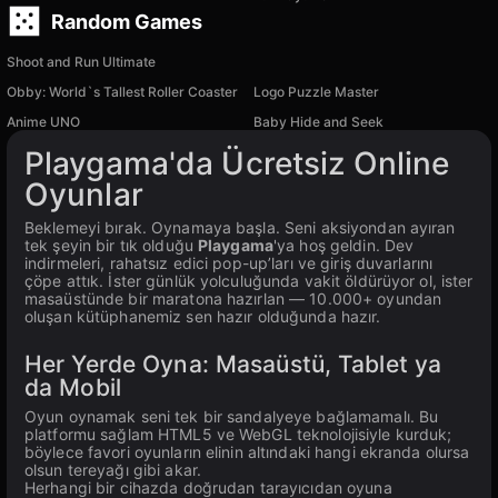
Random Games
Shoot and Run Ultimate
Obby: World`s Tallest Roller Coaster
Logo Puzzle Master
Anime UNO
Baby Hide and Seek
Playgama'da Ücretsiz Online
Oyunlar
Beklemeyi bırak. Oynamaya başla. Seni aksiyondan ayıran
tek şeyin bir tık olduğu
Playgama
'ya hoş geldin. Dev
indirmeleri, rahatsız edici pop-up’ları ve giriş duvarlarını
çöpe attık. İster günlük yolculuğunda vakit öldürüyor ol, ister
masaüstünde bir maratona hazırlan — 10.000+ oyundan
oluşan kütüphanemiz sen hazır olduğunda hazır.
Her Yerde Oyna: Masaüstü, Tablet ya
da Mobil
Oyun oynamak seni tek bir sandalyeye bağlamamalı. Bu
platformu sağlam HTML5 ve WebGL teknolojisiyle kurduk;
böylece favori oyunların elinin altındaki hangi ekranda olursa
olsun tereyağı gibi akar.
Herhangi bir cihazda doğrudan tarayıcıdan oyuna