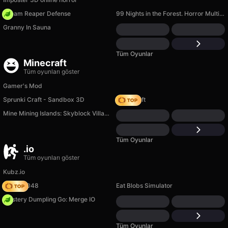
Dream Reaper Defense
99 Nights in the Forest. Horror Multiplayer
Granny In Sauna
Tüm Oyunlar
Minecraft
Tüm oyunları göster
Gamer's Mod
Sprunki Craft - Sandbox 3D
Trap Craft
Mine Mining Islands: Skyblock Village!
Tüm Oyunlar
.io
Tüm oyunları göster
Kubz.io
Snake 2048
Eat Blobs Simulator
Mystery Dumpling Go: Merge IO
Tüm Oyunlar