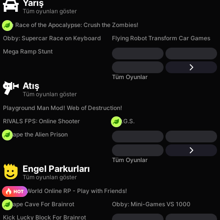
Yarış
Tüm oyunları göster
The Race of the Apocalypse: Crush the Zombies!
Obby: Supercar Race on Keyboard
Flying Robot Transform Car Games
Mega Ramp Stunt
Tüm Oyunlar
Atış
Tüm oyunları göster
Playground Man Mod! Web of Destruction!
RIVALS FPS: Online Shooter
H.O.G.S.
Escape the Alien Prison
Tüm Oyunlar
Engel Parkurları
Tüm oyunları göster
Sprunki World Online RP - Play with Friends!
Escape Cave For Brainrot
Obby: Mini-Games VS 1000
Kick Lucky Block For Brainrot