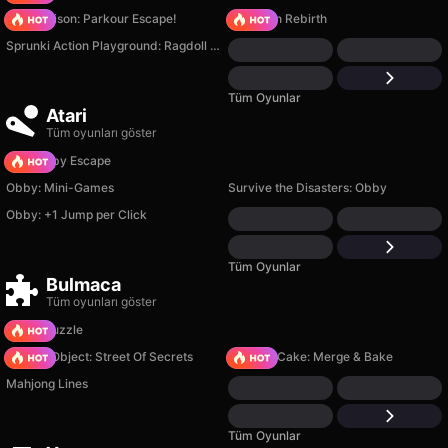
Barry Prison: Parkour Escape!
Stickman Rebirth
Sprunki Action Playground: Ragdoll Sandbox
Tüm Oyunlar
Atari
Tüm oyunları göster
Your Obby Escape
Obby: Mini-Games
Survive the Disasters: Obby
Obby: +1 Jump per Click
Tüm Oyunlar
Bulmaca
Tüm oyunları göster
Arrow Puzzle
Hidden Object: Street Of Secrets
Piece of Cake: Merge & Bake
Mahjong Lines
Tüm Oyunlar