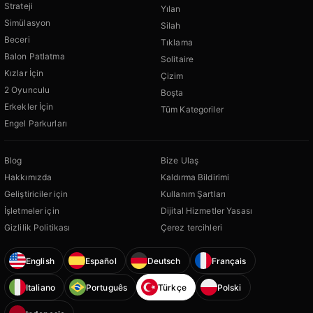
Strateji
Yılan
Simülasyon
Silah
Beceri
Tıklama
Balon Patlatma
Solitaire
Kızlar İçin
Çizim
2 Oyunculu
Boşta
Erkekler İçin
Tüm Kategoriler
Engel Parkurları
Blog
Bize Ulaş
Hakkımızda
Kaldırma Bildirimi
Geliştiriciler için
Kullanım Şartları
İşletmeler için
Dijital Hizmetler Yasası
Gizlilik Politikası
Çerez tercihleri
English
Español
Deutsch
Français
Italiano
Português
Türkçe
Polski