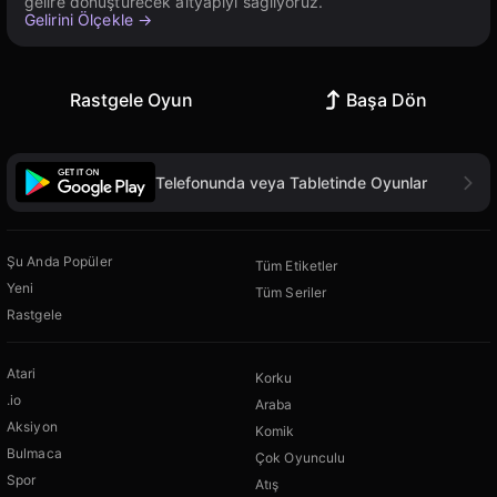
gelire dönüştürecek altyapıyı sağlıyoruz.
Gelirini Ölçekle →
Rastgele Oyun
Başa Dön
Telefonunda veya Tabletinde Oyunlar
Şu Anda Popüler
Tüm Etiketler
Yeni
Tüm Seriler
Rastgele
Atari
Korku
.io
Araba
Aksiyon
Komik
Bulmaca
Çok Oyunculu
Spor
Atış