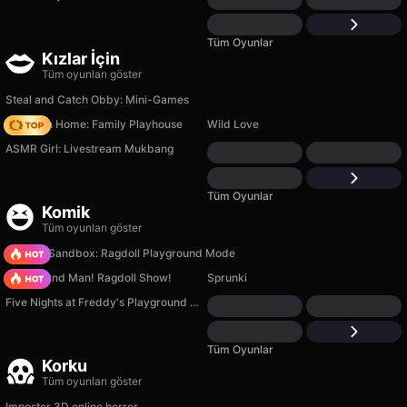
Tüm Oyunlar
Kızlar İçin
Tüm oyunları göster
Steal and Catch Obby: Mini-Games
My Town Home: Family Playhouse
Wild Love
ASMR Girl: Livestream Mukbang
Tüm Oyunlar
Komik
Tüm oyunları göster
Sprunki Sandbox: Ragdoll Playground Mode
Playground Man! Ragdoll Show!
Sprunki
Five Nights at Freddy's Playground Sandbox
Tüm Oyunlar
Korku
Tüm oyunları göster
Imposter 3D online horror