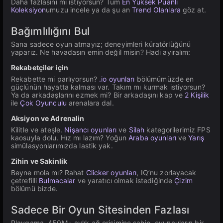
Daha fazlasını mı istiyorsun? Tüm
En Yüksek Puanlı
Koleksiyon
umuzu incele ya da şu an
Trend Olanlara
göz at.
Bağımlılığını Bul
Sana sadece oyun atmayız; deneyimleri küratörlüğünü
yaparız. Ne havadasın emin değil misin? Hadi ayıralım:
Rekabetçiler için
Rekabette mi parlıyorsun?
.io oyunları
bölümümüzde en
güçlünün hayatta kalması var. Takım mı kurmak istiyorsun?
Ya da arkadaşlarını ezmek mi? Bir arkadaşını kap ve
2 Kişilik
ile
Çok Oyunculu
arenalara dal.
Aksiyon ve Adrenalin
Kilitle ve ateşle.
Nişancı oyunları
ve
Silah
kategorilerimiz FPS
kaosuyla dolu. Hız mı lazım? Yoğun
Araba oyunları
ve
Yarış
simülasyonlarımızda lastik yak.
Zihin ve Sakinlik
Beyne mola mı? Rahat
Clicker oyunları
, IQ’nu zorlayacak
çetrefilli
Bulmacalar
ve yaratıcı olmak istediğinde
Çizim
bölümü bizde.
Sadece Bir Oyun Sitesinden Fazlası
Playgama, 450M+ aylık ağ erişimine sahip, oyuncuların bir