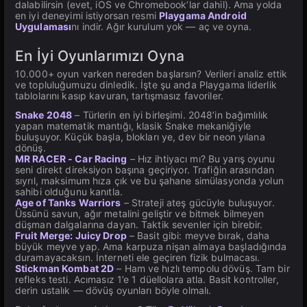
dalabilirsin (evet, iOS ve Chromebook’lar dahil). Ama yolda
en iyi deneyimi istiyorsan resmi
Playgama Android
Uygulaması
nı indir. Ağır kurulum yok — aç ve oyna.
En İyi Oyunlarımızı Oyna
10.000+ oyun varken nereden başlarsın? Verileri analiz ettik
ve topluluğumuzu dinledik. İşte şu anda Playgama liderlik
tablolarını kasıp kavuran, tartışmasız favoriler.
Snake 2048
– Türlerin en iyi birleşimi. 2048’in bağımlılık
yapan matematik mantığı, klasik Snake mekaniğiyle
buluşuyor. Küçük başla, blokları ye, dev bir neon yılana
dönüş.
MR RACER - Car Racing
– Hız ihtiyacı mı? Bu yarış oyunu
seni direkt direksiyon başına geçiriyor. Trafiğin arasından
sıyrıl, maksimum hıza çık ve bu şahane simülasyonda yolun
sahibi olduğunu kanıtla.
Age of Tanks Warriors
– Strateji ateş gücüyle buluşuyor.
Üssünü savun, ağır metalini geliştir ve bitmek bilmeyen
düşman dalgalarına dayan. Taktik sevenler için birebir.
Fruit Merge: Juicy Drop
– Basit gibi: meyve bırak, daha
büyük meyve yap. Ama karpuza nişan almaya başladığında
duramayacaksın. İnterneti ele geçiren fizik bulmacası.
Stickman Kombat 2D
– Ham ve hızlı tempolu dövüş. Tam bir
refleks testi. Acımasız 1’e 1 düellolara atla. Basit kontroller,
derin ustalık — dövüş oyunları böyle olmalı.