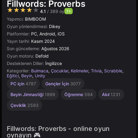
Fillwords: Proverbs
★★★★★
4.1
/ 389 oy
7+
Yapımcı:
BIMBOOM
Oyun yönlendirmesi:
Dikey
Platformlar:
PC, Android, iOS
Yayın tarihi:
Kasım 2024
Son güncelleme:
Ağustos 2026
Oyun motoru:
Defold
Desteklenen Diller:
İngilizce
Kategoriler:
Bulmaca
,
Çocuklar
,
Kelimeler
,
Trivia
,
Scrabble
,
Eğitici
,
Beyin
,
Unity
Masaüstü
Basit
Tarayıcı
Defold
Rus
1
PC için
4787
Gençler İçin
3077
Kişilik
1801
1570
5027
41
5172
4117
Beyin Jimnastiği
1899
Öğrenme
594
Akıl
1231
Çeviklik
2593
Fillwords: Proverbs - online oyun
oynayın 🎮