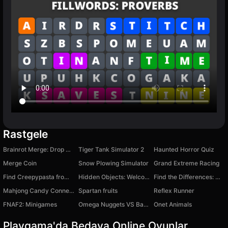
Rastgele
Brainrot Merge: Drop Puzzle
Tiger Tank Simulator 2
Haunted Horror Quiz
Merge Coin
Snow Plowing Simulator
Grand Extreme Racing
Find Creepypasta from Mine!
Hidden Objects: Welcome to the USSR
Find the Differences: Winter tale
Mahjong Candy Connect
Spartan fruits
Reflex Runner
FNAF2: Minigames
Omega Nuggets VS Bandits: Monster Truck
Onet Animals
Playgama'da Bedava Online Oyunlar