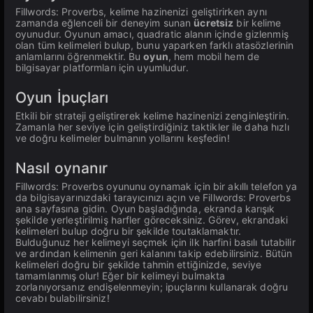
Fillwords: Proverbs, kelime hazinenizi geliştirirken aynı
zamanda eğlenceli bir deneyim sunan
ücretsiz
bir kelime
oyunudur. Oyunun amacı, quadratic alanın içinde gizlenmiş
olan tüm kelimeleri bulup, bunu yaparken farklı atasözlerinin
anlamlarını öğrenmektir. Bu
oyun
, hem mobil hem de
bilgisayar platformları için uyumludur.
Oyun İpuçları
Etkili bir strateji geliştirerek kelime hazinenizi zenginleştirin.
Zamanla her seviye için geliştirdiğiniz taktikler ile daha hızlı
ve doğru kelimeler bulmanın yollarını keşfedin!
Nasıl oynanır
Fillwords: Proverbs oyununu oynamak için bir akıllı telefon ya
da bilgisayarınızdaki tarayıcınızı açın ve Fillwords: Proverbs
ana sayfasına gidin. Oyun başladığında, ekranda karışık
şekilde yerleştirilmiş harfler göreceksiniz. Görev, ekrandaki
kelimeleri bulup doğru bir şekilde toutaklamaktır.
Bulduğunuz her kelimeyi seçmek için ilk harfini basılı tutabilir
ve ardından kelimenin geri kalanını takip edebilirsiniz. Bütün
kelimeleri doğru bir şekilde tahmin ettiğinizde, seviye
tamamlanmış olur! Eğer bir kelimeyi bulmakta
zorlanıyorsanız endişelenmeyin; ipuçlarını kullanarak doğru
cevabı bulabilirsiniz!