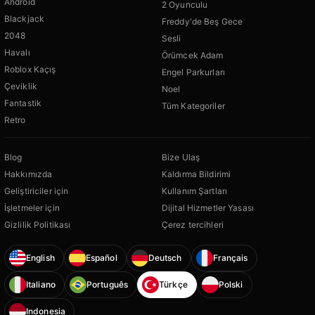
Android
2 Oyunculu
Blackjack
Freddy'de Beş Gece
2048
Sesli
Havalı
Örümcek Adam
Roblox Kaçış
Engel Parkurları
Çeviklik
Noel
Fantastik
Tüm Kategoriler
Retro
Blog
Bize Ulaş
Hakkımızda
Kaldırma Bildirimi
Geliştiriciler için
Kullanım Şartları
İşletmeler için
Dijital Hizmetler Yasası
Gizlilik Politikası
Çerez tercihleri
English
Español
Deutsch
Français
Italiano
Português
Türkçe
Polski
Indonesia