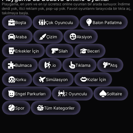
Playgama, en yeni ve en iyi ücretsiz online oyunları bir arada sunuyor. İndirme
derdi yok, itici reklam yok, pop-up yok. Favori oyunlarını tarayıcıda bir tıkla aç,
takılmaya başla.
Boşta
Çok Oyunculu
Balon Patlatma
Araba
Çizim
Aksiyon
Erkekler İçin
Silah
Beceri
Bulmaca
.io
Tıklama
Atış
Korku
Simülasyon
Kızlar İçin
Engel Parkurları
2 Oyunculu
Solitaire
Spor
Tüm Kategoriler