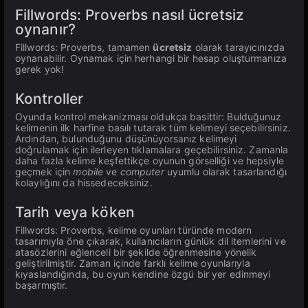
Fillwords: Proverbs nasıl ücretsiz
oynanır?
Fillwords: Proverbs, tamamen
ücretsiz
olarak tarayıcınızda
oynanabilir. Oynamak için herhangi bir hesap oluşturmanıza
gerek yok!
Kontroller
Oyunda kontrol mekanizması oldukça basittir: Bulduğunuz
kelimenin ilk harfine basılı tutarak tüm kelimeyi seçebilirsiniz.
Ardından, bulunduğunu düşünüyorsanız kelimeyi
doğrulamak için ilerleyen tıklamalara geçebilirsiniz. Zamanla
daha fazla kelime keşfettikçe oyunun görselliği ve hepsiyle
geçmek için
mobile
ve
computer
uyumlu olarak tasarlandığı
kolaylığını da hissedeceksiniz.
Tarih veya köken
Fillwords: Proverbs, kelime oyunları türünde modern
tasarımıyla öne çıkarak, kullanıcıların günlük dil itemlerini ve
atasözlerini eğlenceli bir şekilde öğrenmesine yönelik
geliştirilmiştir. Zaman içinde farklı kelime oyunlarıyla
kıyaslandığında, bu oyun kendine özgü bir yer edinmeyi
başarmıştır.