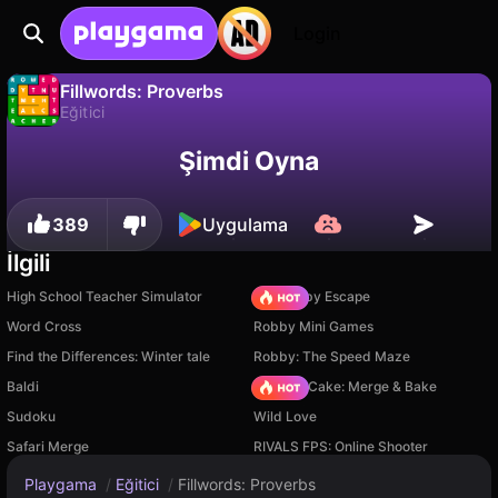
Login
Fillwords: Proverbs
Eğitici
Fillwords: Proverbs, BIMBOOM tarafından yapılmış ücretsiz bir eğitici oyunudur. Playgama'da oyna.
Hayır
Kaydet
İlerlemeyi kaydet!
Şimdi Oyna
389
Uygulama
İlgili
High School Teacher Simulator
Your Obby Escape
Word Cross
Robby Mini Games
Find the Differences: Winter tale
Robby: The Speed Maze
Baldi
Piece of Cake: Merge & Bake
Sudoku
Wild Love
Safari Merge
RIVALS FPS: Online Shooter
Playgama
/
Eğitici
/
Fillwords: Proverbs