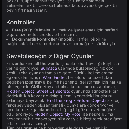
bekler. "Süper karışık" seviyesi ise tüm temalardaki
kelimeleri tek bir devasa bulmacada toplayarak gerçek bir
beyin fırtınası yaşatır.
Kontroller
Fare (PC)
: Kelimeleri bulmak ve işaretlemek için harfleri
ızgara üzerinde sürükleyip birleştirin.
Dokunmatik kontroller (mobil)
: Harfleri birbirine
bağlamak için ekrana dokunun ve parmağınızı sürükleyin.
Sevebileceğiniz Diğer Oyunlar
Fillwords: Find all the words içindeki o harf avcılığı keyfinizi
yerine getirdiyse,
Bulmaca
üzerinde bulabileceğiniz çok
çeşitli zeka oyunları tam size göre. Günlük kelime arama
egzersizleriniz için
Word Finder
, her oturumu taze tutan
değişken ızgarasıyla kelime haznenizi geliştirmek için harika
bir seçenek. Gizli detayları bulma konusunda usta olanlar,
Hidden Object: Street Of Secrets
oyununda atmosferik bir
dedektiflik hikayesine dalıp gizemli yerlerdeki ipuçlarını
avlamaya bayılacak.
Find the Frog - Hidden Objects
sizi üç
farklı seviyeden oluşan tematik dünyalara gönderiyor ve
tıpkı kelime ızgaralarında olduğu gibi gözlem yeteneğinizi
ödüllendiriyor.
Hidden Object: My Hotel
ise nesne bulma
heyecanını bir renovasyon hikayesiyle birleştirerek aradığınız
o farklı temayı sunuyor.
Tüm yaş gruplarına hitap eden aile dostu oyunlar için