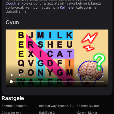
Çocuklar
koleksiyonuna göz atabilir veya kelime bilginizi
zorlayacak yeni bulmacalar için
Kelimeler
kategorisine
dalabilirsiniz.
Oyun
Rastgele
Zombie Shooter 2
Idle Railway Tycoon. Train Empire
Factory Builder
Chess for two
Raidfield 2
Kuromi Maker