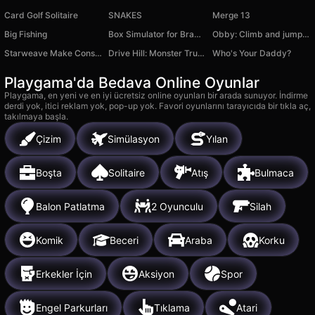
Card Golf Solitaire
SNAKES
Merge 13
Big Fishing
Box Simulator for Brawl Stars
Obby: Climb and jump off the tower
Starweave Make Constellations
Drive Hill: Monster Trucks
Who's Your Daddy?
Playgama'da Bedava Online Oyunlar
Playgama, en yeni ve en iyi ücretsiz online oyunları bir arada sunuyor. İndirme
derdi yok, itici reklam yok, pop-up yok. Favori oyunlarını tarayıcıda bir tıkla aç,
takılmaya başla.
Çizim
Simülasyon
Yılan
Boşta
Solitaire
Atış
Bulmaca
Balon Patlatma
2 Oyunculu
Silah
Komik
Beceri
Araba
Korku
Erkekler İçin
Aksiyon
Spor
Engel Parkurları
Tıklama
Atari