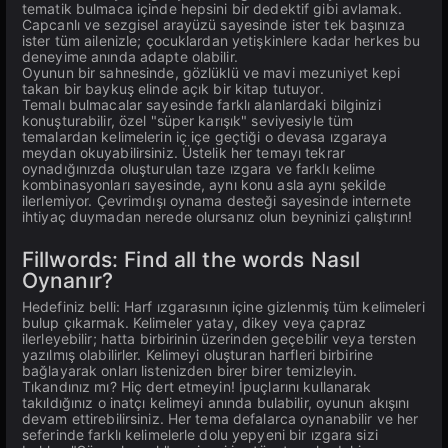
tematik bulmaca içinde hepsini bir dedektif gibi avlamak.
Capcanlı ve sezgisel arayüzü sayesinde ister tek başınıza
ister tüm ailenizle; çocuklardan yetişkinlere kadar herkes bu
deneyime anında adapte olabilir.
Oyunun bir sahnesinde, gözlüklü ve mavi mezuniyet kepi
takan bir baykuş elinde açık bir kitap tutuyor.
Temalı bulmacalar sayesinde farklı alanlardaki bilginizi
konuşturabilir, özel "süper karışık" seviyesiyle tüm
temalardan kelimelerin iç içe geçtiği o devasa ızgaraya
meydan okuyabilirsiniz. Üstelik her temayı tekrar
oynadığınızda oluşturulan taze ızgara ve farklı kelime
kombinasyonları sayesinde, aynı konu asla aynı şekilde
ilerlemiyor. Çevrimdışı oynama desteği sayesinde internete
ihtiyaç duymadan nerede olursanız olun beyninizi çalıştırın!
Fillwords: Find all the words Nasıl
Oynanır?
Hedefiniz belli: Harf ızgarasının içine gizlenmiş tüm kelimeleri
bulup çıkarmak. Kelimeler yatay, dikey veya çapraz
ilerleyebilir; hatta birbirinin üzerinden geçebilir veya tersten
yazılmış olabilirler. Kelimeyi oluşturan harfleri birbirine
bağlayarak onları listenizden birer birer temizleyin.
Tıkandınız mı? Hiç dert etmeyin! İpuçlarını kullanarak
takıldığınız o inatçı kelimeyi anında bulabilir, oyunun akışını
devam ettirebilirsiniz. Her tema defalarca oynanabilir ve her
seferinde farklı kelimelerle dolu yepyeni bir ızgara sizi