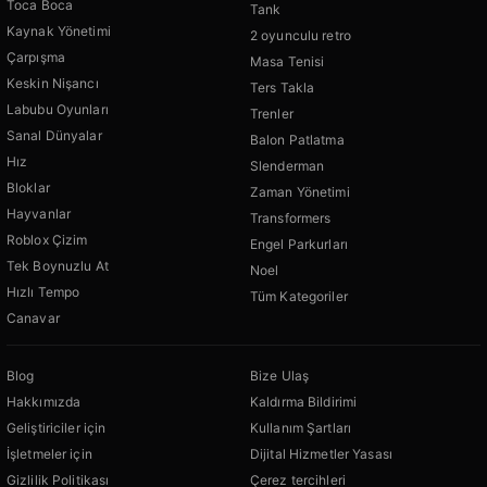
Toca Boca
Tank
Kaynak Yönetimi
2 oyunculu retro
Çarpışma
Masa Tenisi
Keskin Nişancı
Ters Takla
Labubu Oyunları
Trenler
Sanal Dünyalar
Balon Patlatma
Hız
Slenderman
Bloklar
Zaman Yönetimi
Hayvanlar
Transformers
Roblox Çizim
Engel Parkurları
Tek Boynuzlu At
Noel
Hızlı Tempo
Tüm Kategoriler
Canavar
Blog
Bize Ulaş
Hakkımızda
Kaldırma Bildirimi
Geliştiriciler için
Kullanım Şartları
İşletmeler için
Dijital Hizmetler Yasası
Gizlilik Politikası
Çerez tercihleri