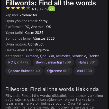
Fillwords: Find all the words
★★★★★
4.1
/ 47 oy
7+
Yapımcı:
7thReactor
Oyun yönlendirmesi:
Yatay
Platformlar:
PC, Android, iOS
Yayın tarihi:
Kasım 2024
Son güncelleme:
Ağustos 2026
Oyun motoru:
Construct
Desteklenen Diller:
İngilizce
Kategoriler:
Bulmaca
,
Çocuklar
,
Kelimeler
,
Scrabble
,
Trenler
Çeviklik
Masaüstü
Tarayıcı
Yapı
Rus
1
PC için
4779
Beyin Jimnastiği
1909
Hafıza
301
Kişilik
1796
500
2589
5019
5168
4147
Çapraz Bulmaca
49
Öğrenme
593
Akıl
1239
Fillwords: Find all the words Hakkında
Fillwords: Find all the words; dikkatinizi test etmek ve kelime
dağarcığınızı geliştirirken eğlenmek isteyen herkes için
tasarlanmış harika bir bulmaca oyunu. Oyun tahtası,
kelimeleri her yöne gizliyor; sizin göreviniz ise yüzlerce