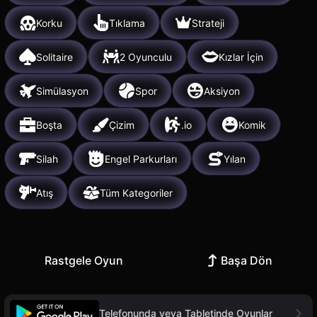
Korku
Tıklama
Strateji
Solitaire
2 Oyunculu
Kızlar İçin
Simülasyon
Spor
Aksiyon
Boşta
Çizim
.io
Komik
Silah
Engel Parkurları
Yılan
Atış
Tüm Kategoriler
Rastgele Oyun
Başa Dön
Telefonunda veya Tabletinde Oyunlar