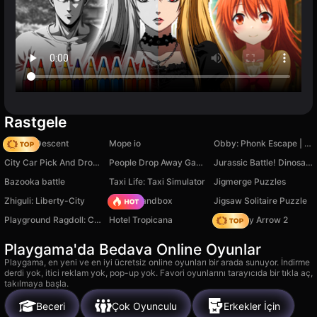
Rastgele
Deadly Descent
Mope io
Obby: Phonk Escape | +1 Speed per Second
City Car Pick And Drop Game
People Drop Away Game
Jurassic Battle! Dinosaur Evolution!
Bazooka battle
Taxi Life: Taxi Simulator
Jigmerge Puzzles
Zhiguli: Liberty-City
Melon Sandbox
Jigsaw Solitaire Puzzle
Playground Ragdoll: Create a Monster
Hotel Tropicana
Geometry Arrow 2
Playgama'da Bedava Online Oyunlar
Playgama, en yeni ve en iyi ücretsiz online oyunları bir arada sunuyor. İndirme
derdi yok, itici reklam yok, pop-up yok. Favori oyunlarını tarayıcıda bir tıkla aç,
takılmaya başla.
Beceri
Çok Oyunculu
Erkekler İçin