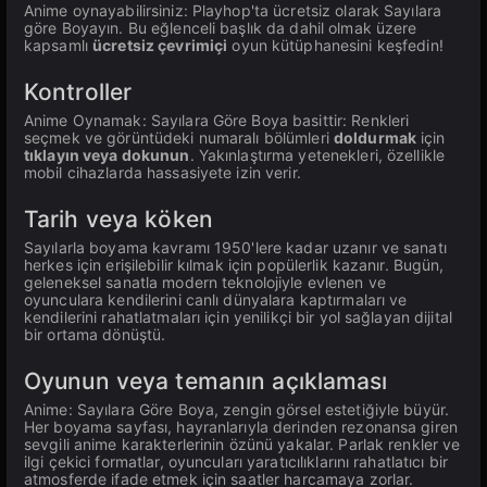
Anime oynayabilirsiniz: Playhop'ta ücretsiz olarak Sayılara
göre Boyayın. Bu eğlenceli başlık da dahil olmak üzere
kapsamlı
ücretsiz çevrimiçi
oyun kütüphanesini keşfedin!
Kontroller
Anime Oynamak: Sayılara Göre Boya basittir: Renkleri
seçmek ve görüntüdeki numaralı bölümleri
doldurmak
için
tıklayın veya dokunun
. Yakınlaştırma yetenekleri, özellikle
mobil cihazlarda hassasiyete izin verir.
Tarih veya köken
Sayılarla boyama kavramı 1950'lere kadar uzanır ve sanatı
herkes için erişilebilir kılmak için popülerlik kazanır. Bugün,
geleneksel sanatla modern teknolojiyle evlenen ve
oyunculara kendilerini canlı dünyalara kaptırmaları ve
kendilerini rahatlatmaları için yenilikçi bir yol sağlayan dijital
bir ortama dönüştü.
Oyunun veya temanın açıklaması
Anime: Sayılara Göre Boya, zengin görsel estetiğiyle büyür.
Her boyama sayfası, hayranlarıyla derinden rezonansa giren
sevgili anime karakterlerinin özünü yakalar. Parlak renkler ve
ilgi çekici formatlar, oyuncuları yaratıcılıklarını rahatlatıcı bir
atmosferde ifade etmek için saatler harcamaya zorlar.