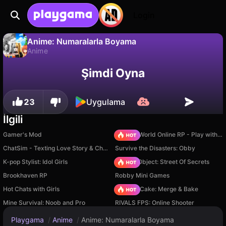
Login
Anime: Numaralarla Boyama
Anime
Anime: Numaralarla Boyama, MineGame tarafından yapılmış ücretsiz bir anime oyunudur. Playgama'da oyna.
Hayır
Kaydet
İlerlemeyi kaydet!
Şimdi Oyna
23
Uygulama
İlgili
Gamer's Mod
Sprunki World Online RP - Play with Friends!
ChatSim - Texting Love Story & Chat Romance
Survive the Disasters: Obby
K-pop Stylist: Idol Girls
Hidden Object: Street Of Secrets
Brookhaven RP
Robby Mini Games
Hot Chats with Girls
Piece of Cake: Merge & Bake
Mine Survival: Noob and Pro
RIVALS FPS: Online Shooter
Playgama
/
Anime
/
Anime: Numaralarla Boyama