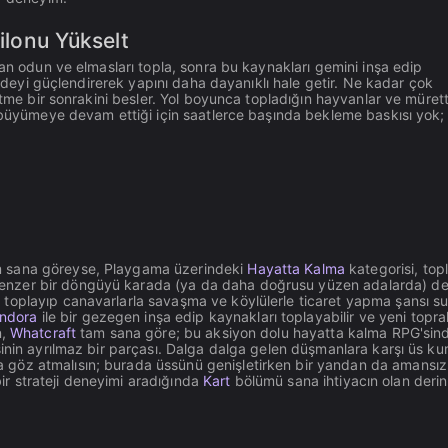
ilonu Yükselt
dan odun ve elmasları topla, sonra bu kaynakları gemini inşa edip
gövdeyi güçlendirerek yapını daha dayanıklı hale getir. Ne kadar çok
eltme bir sonrakini besler. Yol boyunca topladığın hayvanlar ve müret
e büyümeye devam ettiği için saatlerce başında bekleme baskısı yok;
m sana göreyse, Playgama üzerindeki
Hayatta Kalma
kategorisi, top
Benzer bir döngüyü karada (ya da daha doğrusu yüzen adalarda) 
oplayıp canavarlarla savaşma ve köylülerle ticaret yapma şansı su
Andora
ile bir gezegen inşa edip kaynakları toplayabilir ve yeni topra
n,
Whatcraft
tam sana göre; bu aksiyon dolu hayatta kalma RPG'sin
şinin ayrılmaz bir parçası. Dalga dalga gelen düşmanlara karşı üs ku
göz atmalısın; burada üssünü genişletirken bir yandan da amansız
bir strateji deneyimi aradığında
Kart
bölümü sana ihtiyacın olan derinl