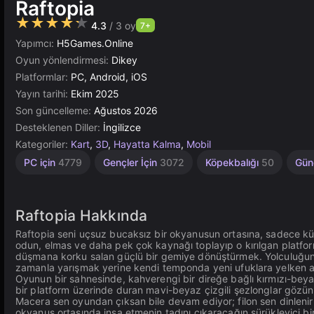
Raftopia
★★★★★
4.3
/ 3 oy
7+
Yapımcı:
H5Games.Online
Oyun yönlendirmesi:
Dikey
Platformlar:
PC, Android, iOS
Yayın tarihi:
Ekim 2025
Son güncelleme:
Ağustos 2026
Desteklenen Diller:
İngilizce
Kategoriler:
Kart
,
3D
,
Hayatta Kalma
,
Mobil
Sonsuz
Sevimli
Masaüstü
Bağımsız
Yüksek
Basit
Tarayıcı
Rus
PC için
4779
Gençler İçin
3072
Köpekbalığı
50
Gün
1796
1571
Kaliteli
2846
5019
848
1217
5168
3569
Raftopia Hakkında
Raftopia seni uçsuz bucaksız bir okyanusun ortasına, sadece küç
odun, elmas ve daha pek çok kaynağı toplayıp o kırılgan platfor
düşmana korku salan güçlü bir gemiye dönüştürmek. Yolculuğun
zamanla yarışmak yerine kendi temponda yeni ufuklara yelken 
Oyunun bir sahnesinde, kahverengi bir direğe bağlı kırmızı-beya
bir platform üzerinde duran mavi-beyaz çizgili şezlonglar gözü
Macera sen oyundan çıksan bile devam ediyor; filon sen dinleni
okyanus ortasında inşa etmenin tadını çıkaracağın sürükleyici b