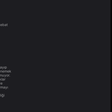
tebat
layıp
denemek
nuyor.
klar
de
rmayı
iği