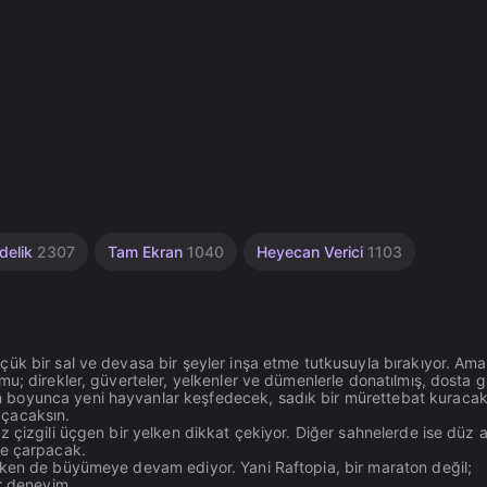
delik
2307
Tam Ekran
1040
Heyecan Verici
1103
ük bir sal ve devasa bir şeyler inşa etme tutkusuyla bırakıyor. Ama
mu; direkler, güverteler, yelkenler ve dümenlerle donatılmış, dosta 
 boyunca yeni hayvanlar keşfedecek, sadık bir mürettebat kuraca
açacaksın.
z çizgili üçgen bir yelken dikkat çekiyor. Diğer sahnelerde ise düz 
ne çarpacak.
rken de büyümeye devam ediyor. Yani Raftopia, bir maraton değil;
ir deneyim.