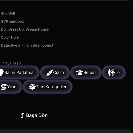
Sky Golf
SCP sandbox
Doll Dress Up: Dream House
Color Hole
Detective X Find hidden object
kılmaya başla.
Balon Patlatma
Çizim
Beceri
.io
Yılan
Tüm Kategoriler
Başa Dön