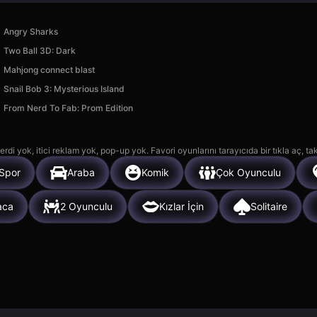
Angry Sharks
Two Ball 3D: Dark
Mahjong connect blast
Snail Bob 3: Mysterious Island
From Nerd To Fab: Prom Edition
rdi yok, itici reklam yok, pop-up yok. Favori oyunlarını tarayıcıda bir tıkla aç, ta
Spor
Araba
Komik
Çok Oyunculu
aca
2 Oyunculu
Kızlar İçin
Solitaire