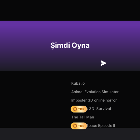
Şimdi Oyna
Kubz.io
Animal Evolution Simulator
Imposter 3D online horror
Skyblock 3D: Survival
The Tall Man
Zombie Space Episode II