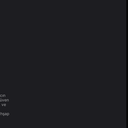
cın
güven
k ve
ahşap