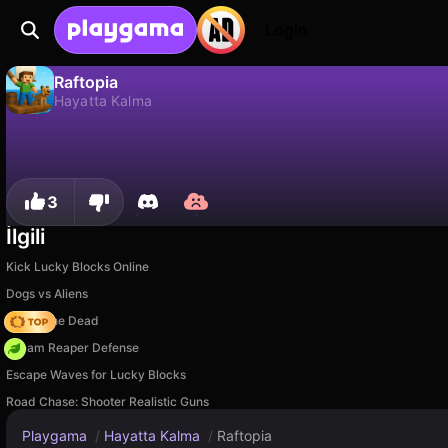
Login
Raftopia
Hayatta Kalma
Raftopia, H5Games.Online tarafından yapılmış ücretsiz bir hayatta kalma oyunudur. Playgama'da oyna.
Hayır
Kaydet
İlerlemeyi kaydet!
3
İlgili
Kick Lucky Blocks Online
Dogs vs Aliens
Rise of the Dead
Dream Reaper Defense
Escape Waves for Lucky Blocks
Road Chase: Shooter Realistic Guns
Playgama
/
Hayatta Kalma
/
Raftopia