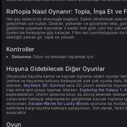
Raftopia Nasıl Oynanır: Topla, İnşa Et ve F
Her şey sadece bir dokunuşla başlıyor. Salının etrafındaki sular
geliştirmek için kullan. Direkler, yelkenler ve güverteler ekle, 
geliştirme yaparsan kaynaklar o kadar hızlı gelir, yani her yüks
üyeleri de ilerleyişine güç katacak. Filon sen çevrimdışıyken d
istediğin zaman gir, topla ve yükselt.
Kontroller
Dokunma
: Odun ve elmasları toplamak için.
Hoşuna Gidebilecek Diğer Oyunlar
Okyanusta hayatta kalma ve kaynak toplama odaklı oyunlar ta
üretme ve dayanma tutkunu besleyecek pek çok oyunla dolu. 
istersen,
Skyblock 3D: Survival
sana 3D yüzen adalarda kaynak t
İnşa etme işini uzaya taşımak istersen,
Exploring the Galaxy 1: 
keşfedebilirsin. Üretim sürecine biraz da dövüş eklemek isterse
canavarları haklayıp ekipmanlarını geliştirmek kaynak toplama i
seviyorsan,
Escape Waves for Lucky Blocks
oyununa da mutlaka 
saldırılara karşı hayatta kalmaya çalışıyorsun. Son olarak, farklı 
sunacaktır.
Oyun