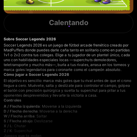
Calentando
Sobre Soccer Legends 2026
Soccer Legends 2026 es un juego de fútbol arcade frenético creado por
MadPuffers donde puedes darle caña tanto en solitario como en partidas
1v1 o 2v2 contra tus colegas. Elige a tu jugador de un plantel único, cada
uno con habilidades especiales locas —superchuts demoledores,
teletransporte y mucho más—, burla a tus rivales, arrasa en los torneos y
marca goles legendarios para coronarte como el campeón absoluto.
Cómo jugar a Soccer Legends 2026
El objetivo es sencillo: marca más goles que tu rival antes de que el crono
llegue a cero. Muévete, salta y deslízate para controlar el campo, golpea
el balón con precisión quirúrgica y suelta tu superchut para pillar a tus
oponentes desprevenidos y llevarte la victoria a casa.
Controles
A / Flecha izquierda
: Moverse a la izquierda
D / Flecha derecha
: Moverse a la derecha
W / Flecha arriba
: Saltar
S / Flecha abajo
: Deslizarse
X / L
: Chutar
Z / K
: Superchut
Juegos que te molan